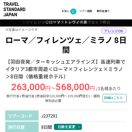
0
フォトギャラリー
お気に入り
ツアー検索
無料見積り
◇フィレンツェ：サンタ・マリア・ノヴェッラ教会
◇フィレンツェ：ドゥオモと歴史地区
◇フィレンツェ：ネプチューンの噴水
◇ローマ：トレヴィの泉
◇ローマ：トレヴィの泉
TOP
ヨーロッパ
イタリア
ローマ・フィレンツェ・ミラノ
ツアー詳細
※写真はイメージです
※写真はイメージです
アレンジOK
ローマ／フィレンツェ／ミラノ 8日
間
【羽田夜発／ターキッシュエアラインズ】高速列車で
イタリア3都市周遊＜ローマ×フィレンツェ×ミラノ
＞8日間（価格重視ホテル）
263,000
568,000
円～
円
/1名様あたり
旅行代金+燃油代金 (燃油目安120,000円～139,000円含む)・諸税
詳細はこちら
等別途必要
ツアーコード
J237291
旅行日数
8日間
日数を変更