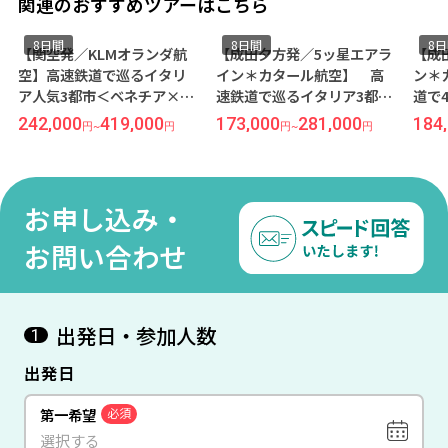
関連のおすすめツアーはこちら
8日間
8日間
8
【関空発／KLMオランダ航
【成田夕方発／5ッ星エアラ
【成
空】高速鉄道で巡るイタリ
イン＊カタール航空】 高
ン＊
ア人気3都市＜ベネチア×フ
速鉄道で巡るイタリア3都市
道で
ィレンツェ×ローマ＞8日間
＜ローマ×フィレンツェ×
フリ
242,000
419,000
173,000
281,000
184
円
~
円
円
~
円
（価格重視ホテル利用）
ベネチア＞8日間（価格重視
ーマ
ホテル利用）
チア
重視
お申し込み・
お問い合わせ
出発日・参加人数
1
出発日
第一希望
必須