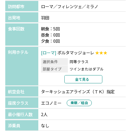
訪問都市
ローマ／フィレンツェ／ミラノ
出発地
羽田
食事回数
朝食：5回
昼食：0回
夕食：0回
利用ホテル
ローマ
ポルタマッジョーレ
★★★
選択条件
同等クラス
部屋タイプ
ツインまたはダブル
利用形態
2名1室利用
全て見る
部屋カテゴリ
航空会社
ターキッシュエアラインズ（ＴＫ）指定
フィレンツェ
ホテル ドナテロ
★★★
選択条件
同等クラス
座席クラス
エコノミー
乗継／経由
部屋タイプ
ツインまたはダブル
最小催行人数
2人
利用形態
2名1室利用
部屋カテゴリ
添乗員
なし