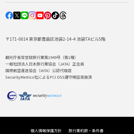
〒171-0014 東京都豊島区池袋2-14-4 池袋TAビル5階
観光庁長官登録旅行業第1949号（第1種）
一般社団法人日本旅行業協会（JATA）正会員
国際航空運送協会（IATA）公認代理店
SecurityMetrics社によるPCI DSS遵守検証実施済
個人情報保護方針
旅行業約款・条件書