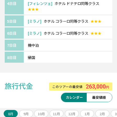
4日目
フィレンツェ
ホテル ドナテロ同等クラス
★★★
《ツアーアレンジが得意です！》
5日目
ミラノ
ホテル コラーロ同等クラス
★★★
欧州各都市との周遊アレンジや、宿泊数の変
更、
6日目
ミラノ
ホテル コラーロ同等クラス
★★★
ホテルアップグレード・変更もお問い合わせ
ください。
7日目
機中泊
8日目
帰国
旅行代金
263,000
このツアーの最安値
円
カレンダー
最安値順
8月
9月
10月
11月
12月
1月
2月