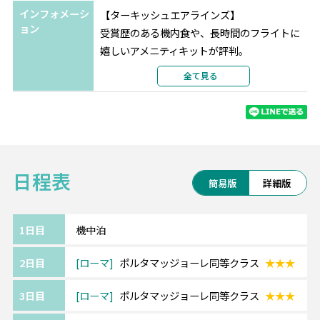
ミラノ
ホテル コラーロ
★★★
インフォメーシ
【ターキッシュエアラインズ】
ョン
選択条件
同等クラス
受賞歴のある機内食や、長時間のフライトに
部屋タイプ
ツインまたはダブル
嬉しいアメニティキットが評判。
利用形態
2名1室利用
トルコはもちろん、ヨーロッパ行きの路線が
全て見る
部屋カテゴリ
充実しています。
■イタリア各都市間の移動はイタリアが誇る
高速列車利用。
日程表
※イタロまたはフレッチャとなります。追
簡易版
詳細版
加代金にて指定も可能です。
1日目
機中泊
《ご利用ホテルについて》
2日目
ローマ
ポルタマッジョーレ同等クラス
★★★
ホテルは価額重視のクラスとなります。
追加料金にて移動・観光に便利な中心エリア
3日目
ローマ
ポルタマッジョーレ同等クラス
★★★
へのグレードアップや
ホテルアレンジも可能です。