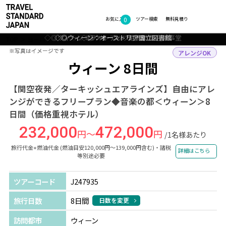
0
フォトギャラリー
お気に入り
ツアー検索
無料見積り
◇◎ウィーン：ライトアップされた国会議事堂
◇◎ウィーン：オーストリア国立図書館
◇◎ウィーン：ウィーン美術史博物館
◇◎ウィーン：カールス教会
◇◎ウィーン：市庁舎
TOP
ヨーロッパ
オーストリア
ウィーン
ツアー詳細
※写真はイメージです
※写真はイメージです
アレンジOK
ウィーン 8日間
【関空夜発／ターキッシュエアラインズ】自由にアレ
ンジができるフリープラン◆音楽の都＜ウィーン＞8
日間（価格重視ホテル）
232,000
472,000
円～
円
/1名様あたり
旅行代金+燃油代金 (燃油目安120,000円～139,000円含む)・諸税
詳細はこちら
等別途必要
ツアーコード
J247935
旅行日数
8日間
日数を変更
訪問都市
ウィーン