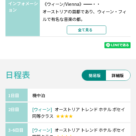
インフォメーシ
《ウィーン/Vienna》━━・・
ョン
オーストリアの首都であり、ウィーン・フィ
ルで有名な音楽の都。
古来より東西交通の要衝として栄え、
全て見る
中世から第1次大戦にかけては、ハプスブルク
家を中心として栄華を極めました。
リンク(環状道路)の内側に見所が集中してい
ます。
日程表
【ターキッシュエアラインズ】
簡易版
詳細版
受賞歴のある機内食や、長時間のフライトに
嬉しいアメニティキットが評判。
トルコはもちろん、ヨーロッパ行きの路線が
1日目
機中泊
充実しています。
2日目
ウィーン
オーストリア トレンド ホテル ボセイ
同等クラス
★★★★
《ツアーアレンジが得意です！》
欧州各都市との周遊アレンジや、宿泊数の変
3-6日目
ウィーン
オーストリア トレンド ホテル ボセイ
更、