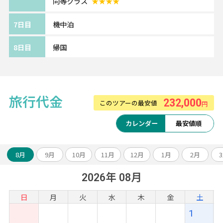
同等クラス
★★★★
ホテルアップグレード・変更もお問い合わせ
ください。
7日目
機中泊
《ご利用ホテルについて》
8日目
帰国
ホテルは価額重視のクラスとなります。
追加料金にて移動・観光に便利な中心エリア
へのグレードアップや
ホテルアレンジも可能です。
旅行代金
232,000
このツアーの最安値
円
カレンダー
最安値順
8月
9月
10月
11月
12月
1月
2月
2026年 08月
日
月
火
水
木
金
土
1