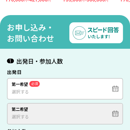
円
~
円
円
~
円
市＜ザルツブルク×ウィー
ン＞8日間（価格重視ホテ
市＜
ン＞8日間（価格重視ホテ
ル）
ン＞
ル）
ル）
お申し込み・
お問い合わせ
出発日・参加人数
1
出発日
第一希望
必須
第二希望