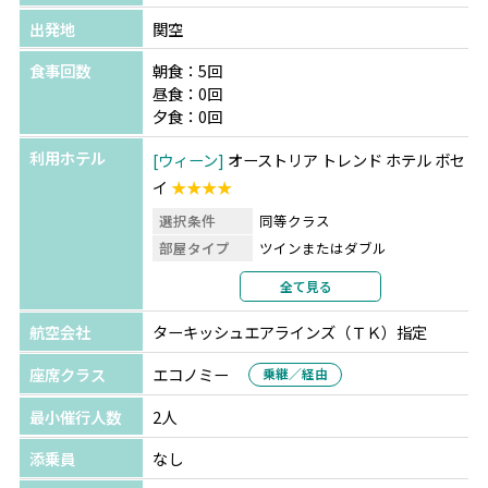
出発地
関空
食事回数
朝食：5回
昼食：0回
夕食：0回
利用ホテル
ウィーン
オーストリア トレンド ホテル ボセ
イ
★★★★
選択条件
同等クラス
部屋タイプ
ツインまたはダブル
利用形態
2名1室利用
全て見る
部屋カテゴリ
指定なし
航空会社
ターキッシュエアラインズ（ＴＫ）指定
座席クラス
エコノミー
乗継／経由
最小催行人数
2人
添乗員
なし