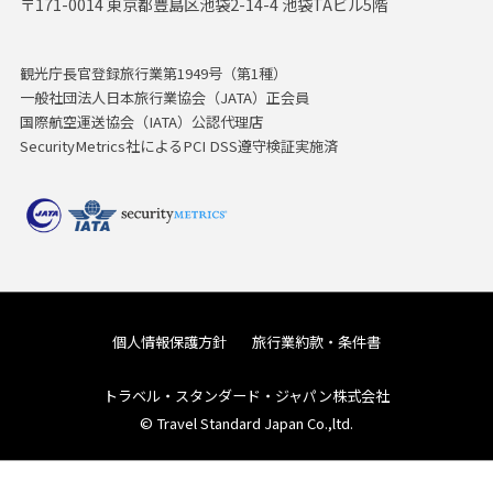
〒171-0014 東京都豊島区池袋2-14-4 池袋TAビル5階
観光庁長官登録旅行業第1949号（第1種）
一般社団法人日本旅行業協会（JATA）正会員
国際航空運送協会（IATA）公認代理店
SecurityMetrics社によるPCI DSS遵守検証実施済
個人情報保護方針
旅行業約款・条件書
トラベル・スタンダード・ジャパン株式会社
© Travel Standard Japan Co.,ltd.