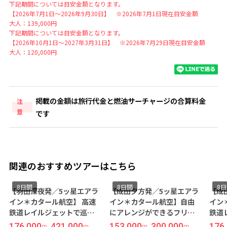
下記期間については目安金額となります。
【2026年7月1日～2026年9月30日】 ※2026年7月1日現在目安金額
大人：139,000円
下記期間については目安金額となります。
【2026年10月1日～2027年3月31日】 ※2026年7月29日現在目安金額
大人：120,000円
掲載の金額は旅行代金と燃油サーチャージの合算料金
注
意
です
関連のおすすめツアーはこちら
8日間
8日間
8日
【羽田深夜発／5ッ星エアラ
【成田夕方発／5ッ星エアラ
【成
イン＊カタール航空】 高速
イン＊カタール航空】自由
イン
鉄道レイルジェットで巡る
にアレンジができるフリー
鉄道
オーストリア ハイライト2都
プラン◆音楽の都＜ウィー
オー
176,000
421,000
153,000
300,000
176,