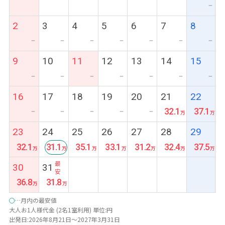
ー
2
3
4
5
6
7
8
ー
ー
ー
ー
ー
ー
ー
9
10
11
12
13
14
15
ー
ー
ー
ー
ー
ー
ー
16
17
18
19
20
21
22
32.1
37.1
ー
ー
ー
ー
ー
23
24
25
26
27
28
29
32.1
31.1
35.1
33.1
31.2
32.4
37.5
最
30
31
安
36.8
31.8
○
…月内の最安値
大人お1人様代金 (2名1室利用) 単位:円
出発日:2026年8月21日～2027年3月31日