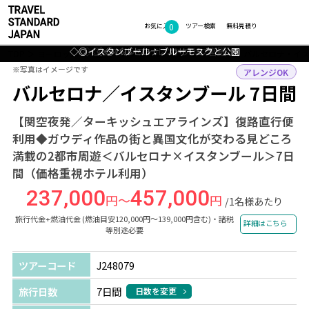
0
フォトギャラリー
お気に入り
ツアー検索
無料見積り
◇◎イスタンブール：ブルーモスクと公園
◇◎バルセロナ：カタルーニャ美術館
◇◎イスタンブール：アヤソフィア
◇◎イスタンブール：トプカプ宮殿
◇◎バルセロナ：カサ・ミラ
TOP
ヨーロッパ・中近東・アフリカ
スペイン・トルコ
バルセロナ・イ
※写真はイメージです
※写真はイメージです
アレンジOK
バルセロナ／イスタンブール 7日間
【関空夜発／ターキッシュエアラインズ】復路直行便
利用◆ガウディ作品の街と異国文化が交わる見どころ
満載の2都市周遊＜バルセロナ×イスタンブール＞7日
間（価格重視ホテル利用）
237,000
457,000
円～
円
/1名様あたり
旅行代金+燃油代金 (燃油目安120,000円～139,000円含む)・諸税
詳細はこちら
等別途必要
ツアーコード
J248079
旅行日数
7日間
日数を変更