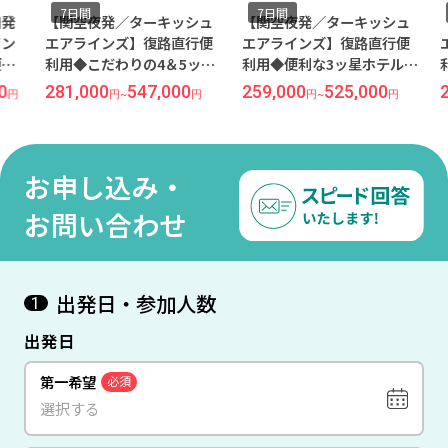
7日間
7日間
7
【関空夜発／ターキッシュ
【関空夜発／ターキッシュ
【羽
エアラインズ】復路直行便
エアラインズ】復路直行便
エア
利用◆こだわりの4＆5ッ星
利用◆便利な3ッ星ホテル指
利用
ホテル指定！スペインとト
定！スペインとトルコの2ヶ
定！
281,000
547,000
259,000
525,000
260
円
~
円
円
~
円
ルコの2ヶ国周遊＜バルセロ
国周遊＜バルセロナ×イス
国周
ナ×イスタンブール＞7日間
タンブール＞7日間
タン
お申し込み・
お問い合わせ
出発日・参加人数
1
出発日
第一希望
必須