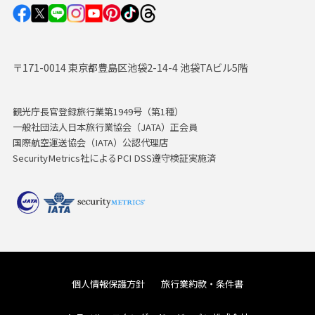
〒171-0014 東京都豊島区池袋2-14-4 池袋TAビル5階
観光庁長官登録旅行業第1949号（第1種）
一般社団法人日本旅行業協会（JATA）正会員
国際航空運送協会（IATA）公認代理店
SecurityMetrics社によるPCI DSS遵守検証実施済
個人情報保護方針
旅行業約款・条件書