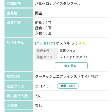
訪問都市
バルセロナ／イスタンブール
出発地
関空
食事回数
朝食：4回
昼食：0回
夕食：0回
利用ホテル
バルセロナ
ホスタル ラミ
★★
選択条件
同等クラス
部屋タイプ
ツインまたはダブル
利用形態
2名1室利用
全て見る
部屋カテゴリ
指定なし
航空会社
ターキッシュエアラインズ（ＴＫ）指定
イスタンブール
グランド オンス
★★
選択条件
同等クラス
座席クラス
エコノミー
乗継／経由
部屋タイプ
ツインまたはダブル
最小催行人数
2人
利用形態
2名1室利用
部屋カテゴリ
指定なし
添乗員
なし