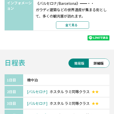
インフォメーシ
《バルセロナ/Barcelona》━━・・
ョン
ガウディ建築などの世界遺産が集まる街とし
て、多くの観光客が訪れます。
サグラダ・ファミリアやグエル邸、カサミラ
全て見る
などが名所です。
《イスタンブール/Istanbul》━━・・
トルコの代表的な都市イスタンブール。
ローマ帝国、ビザンチン帝国、オスマン帝国
日程表
という3代続いた大帝国の首都であり、
簡易版
詳細版
古代ローマ時代からの遺跡が数多く残ってい
ます。
アジアとヨーロッパの2大陸の文化が混在し、
1日目
機中泊
楽しみ方いっぱい♪
2日目
バルセロナ
ホスタル ラミ同等クラス
★★
【ターキッシュエアラインズ】
3日目
バルセロナ
ホスタル ラミ同等クラス
★★
受賞歴のある機内食や、長時間のフライトに
嬉しいアメニティキットが評判。