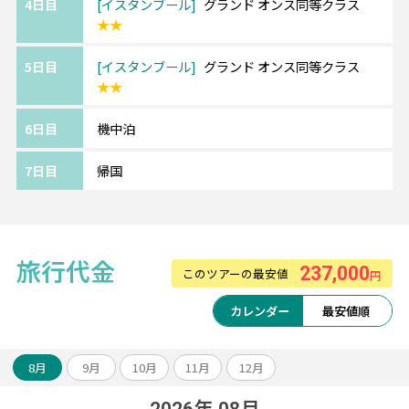
4日目
イスタンブール
グランド オンス同等クラス
トルコはもちろん、ヨーロッパ行きの路線が
★★
充実しています。
5日目
イスタンブール
グランド オンス同等クラス
《ツアーアレンジが得意です！》
★★
欧州各都市との周遊アレンジや、宿泊数の変
更、
6日目
機中泊
ホテルアップグレード・変更もお問い合わせ
7日目
帰国
ください。
《ご利用ホテルについて》
ホテルは価額重視のクラスとなります。
旅行代金
追加料金にて移動・観光に便利な中心エリア
237,000
このツアーの最安値
円
へのグレードアップや
ホテルアレンジも可能です。
カレンダー
最安値順
8月
9月
10月
11月
12月