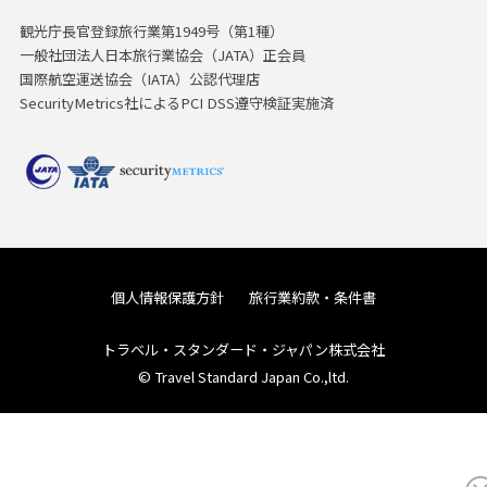
観光庁長官登録旅行業第1949号（第1種）
一般社団法人日本旅行業協会（JATA）正会員
国際航空運送協会（IATA）公認代理店
SecurityMetrics社によるPCI DSS遵守検証実施済
個人情報保護方針
旅行業約款・条件書
トラベル・スタンダード・ジャパン株式会社
© Travel Standard Japan Co.,ltd.