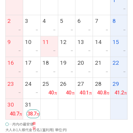
1
ー
2
3
4
5
6
7
8
ー
ー
ー
ー
ー
ー
ー
9
10
11
12
13
14
15
ー
ー
ー
ー
ー
ー
ー
16
17
18
19
20
21
22
ー
ー
ー
ー
ー
ー
ー
23
24
25
26
27
28
29
40
40
40.1
40.8
41.2
ー
ー
30
31
40.7
38.7
最
○
…月内の最安値
安
大人お1人様代金 (2名1室利用) 単位:円