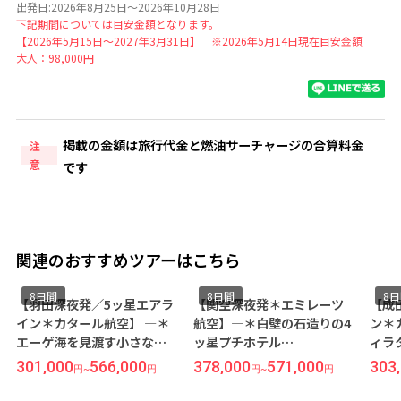
出発日:2026年8月25日～2026年10月28日
下記期間については目安金額となります。
【2026年5月15日～2027年3月31日】 ※2026年5月14日現在目安金額
大人：98,000円
掲載の金額は旅行代金と燃油サーチャージの合算料金
注
意
です
関連のおすすめツアーはこちら
8日間
8日間
8
【羽田深夜発／5ッ星エアラ
【関空深夜発＊エミレーツ
【成
イン＊カタール航空】 ―＊
航空】―＊白壁の石造りの4
ン＊
エーゲ海を見渡す小さな丘
ッ星プチホテル
ィラ
の上に建つ『Santorini
『Theoxenia Boutique
ッ星
301,000
566,000
378,000
571,000
303
円
~
円
円
~
円
Palace Hotel』連泊＊―＜
Santorini Hotel』宿泊＜
ィッ
サントリーニ島×アテネ＞8
サントリーニ×アテネ＞8日
リー