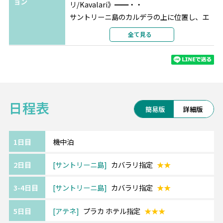
ョン
リ/Kavalari》━━・・
サントリーニ島のカルデラの上に位置し、エ
ーゲ海、旧港のパノラマの景色が楽しめま
全て見る
す。
《アテネ/プラカ ホテル/Plaka Hotel》
━━・・
アテネ中心部に位置しており、シンタグマ広
日程表
場まで徒歩わずか5分ほど、
簡易版
詳細版
アクロポリス、古代アゴラまで1km圏内の場
所にあります。
屋上バーからはアテネ市街の美しい景色を見
1日目
機中泊
渡せます。
2日目
サントリーニ島
カバラリ指定
★★
【エミレーツ航空】
3-4日目
サントリーニ島
カバラリ指定
★★
SKYTRAX社の格付けで例年上位の実績を誇り
ます。
5日目
アテネ
プラカ ホテル指定
★★★
最新の機材・設備、厳選された機内食、