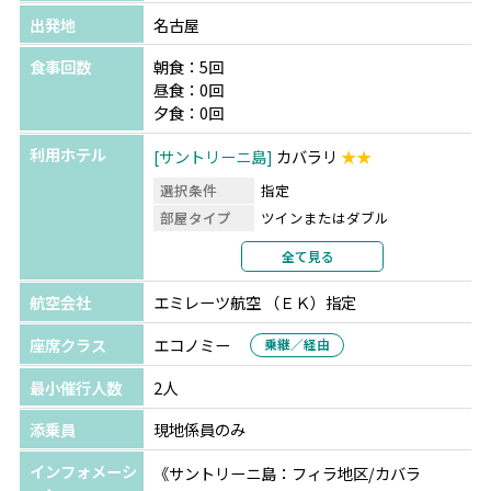
出発地
名古屋
食事回数
朝食：5回
昼食：0回
夕食：0回
利用ホテル
サントリーニ島
カバラリ
★★
選択条件
指定
部屋タイプ
ツインまたはダブル
利用形態
2名1室利用
全て見る
部屋カテゴリ
指定なし
航空会社
エミレーツ航空 （ＥＫ）指定
アテネ
プラカ ホテル
★★★
選択条件
指定
座席クラス
エコノミー
乗継／経由
部屋タイプ
ツインまたはダブル
最小催行人数
2人
利用形態
2名1室利用
部屋カテゴリ
指定なし
添乗員
現地係員のみ
インフォメーシ
《サントリーニ島：フィラ地区/カバラ