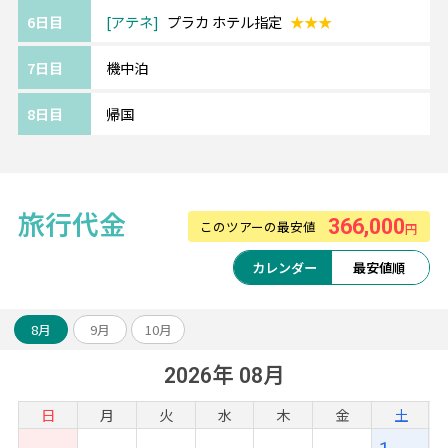
充実の機内エンターテインメントをお楽しみ
6日目
アテネ
プラカ ホテル指定
★★★
ください。
※航空会社の事情により予告なく変更となる
7日目
機中泊
場合がございます。
8日目
帰国
旅行代金
366,000
このツアーの最安値
円
カレンダー
最安値順
8月
9月
10月
2026年 08月
日
月
火
水
木
金
土