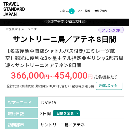
0
フォトギャラリー
お気に入り
ツアー検索
無料見積り
◇◎サントリーニ島：風景
◇◎アテネ：ゼウス神殿
◇◎アテネ：衛兵交代
◇◎アテネ：街並み
TOP
ヨーロッパ
ギリシャ
サントリーニ島・アテネ
ツアー詳細
※写真はイメージです
※写真はイメージです
アレンジOK
サントリーニ島／アテネ 8日間
【名古屋駅⇔関空シャトルバス付き/エミレーツ航
空】観光に便利な3ッ星ホテル指定◆ギリシャ2都市周
遊＜サントリーニ×アテネ＞8日間
366,000
454,000
円～
円
/1名様あたり
詳細はこちら
旅行代金+燃油代金 (燃油目安98,000円含む)・諸税等別途必要
ツアーコード
J251615
旅行日数
8日間
日数を変更
訪問都市
サントリーニ島／アテネ