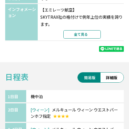
インフォメーシ
【エミレーツ航空】
ョン
SKYTRAX社の格付けで例年上位の実績を誇り
ます。
最新の機材・設備、厳選された機内食、
全て見る
充実の機内エンターテインメントをお楽しみ
ください。
※航空会社の事情により予告なく変更となる
場合がございます。
日程表
簡易版
詳細版
《『4ッ星』ウィーン/メルキュール ウィーン
ウエストバーンホフ/Hotel Mercure Wien
Westbahnhof》━━・・
1日目
機中泊
西駅からとても近く、鉄道だけでなくトラム
2日目
ウィーン
メルキュール ウィーン ウエストバー
などの利用にも便利です。
ンホフ指定
★★★★
ホテル内にはレストラン・バー、コーヒーシ
ョップがございます。