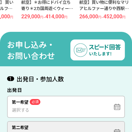
航空】＊お得にドバイ立ち
航空】買い物に便利なマリ
航空
寄り＊2カ国周遊＜ウィーン
アヒルファー通りや西駅に
ル指
×ドバイ＞8日間（価格重視
徒歩圏内『メルキュール ウ
ルキ
229,000
414,000
266,000
452,000
253
円
~
円
円
~
円
ホテル）
エストバーンホフ』滞在重
ホフ
視『リビエラ』宿泊＜ウィ
市を
ーン×ドバイ＞8日間
ン＞
お申し込み・
お問い合わせ
出発日・参加人数
1
出発日
第一希望
必須
第二希望