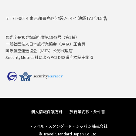
〒171-0014 東京都豊島区池袋2-14-4 池袋TAビル5階
観光庁長官登録旅行業第1949号（第1種）
一般社団法人日本旅行業協会（JATA）正会員
国際航空運送協会（IATA）公認代理店
SecurityMetrics社によるPCI DSS遵守検証実施済
個人情報保護方針
旅行業約款・条件書
トラベル・スタンダード・ジャパン株式会社
© Travel Standard Japan Co.,ltd.