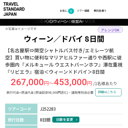
0
フォトギャラリー
お気に入り
ツアー検索
無料見積り
◇◎ドバイ：ブルジュ・ハリファ夜景
◇ドバイ：デザートサファリ
◇◎ウィーン：街並み
◇◎ドバイ：街並み
◇◎ドバイ：街並み
TOP
ヨーロッパ・中近東・アフリカ
オーストリア・アラブ首長国連邦
※写真はイメージです
※写真はイメージです
アレンジOK
ウィーン／ドバイ 8日間
【名古屋駅⇔関空シャトルバス付き/エミレーツ航
空】買い物に便利なマリアヒルファー通りや西駅に徒
歩圏内『メルキュール ウエストバーンホフ』滞在重視
『リビエラ』宿泊＜ウィーン×ドバイ＞8日間
267,000
453,000
円～
円
/1名様あたり
詳細はこちら
旅行代金+燃油代金 (燃油目安98,000円含む)・諸税等別途必要
ツアーコード
J252283
旅行日数
8日間
日数を変更