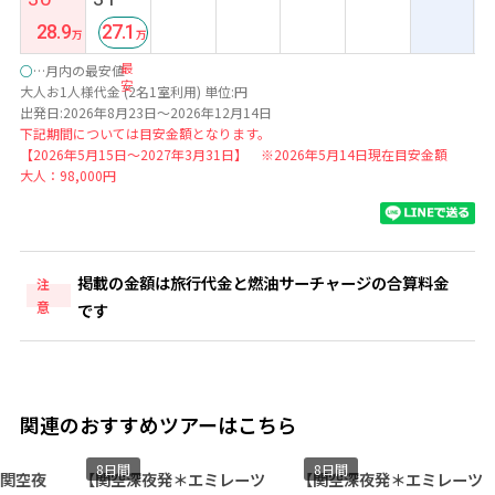
28.9
27.1
最
○
…月内の最安値
安
大人お1人様代金 (2名1室利用) 単位:円
出発日:2026年8月23日～2026年12月14日
下記期間については目安金額となります。
【2026年5月15日～2027年3月31日】 ※2026年5月14日現在目安金額
大人：98,000円
掲載の金額は旅行代金と燃油サーチャージの合算料金
注
意
です
関連のおすすめツアーはこちら
8日間
8日間
8
【関空深夜発＊エミレーツ
【関空深夜発＊エミレーツ
【羽