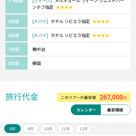
3-4日目
ウィーン
メルキュール ウィーン ウエストバー
ンホフ指定
★★★★
《『4ッ星』ドバイ/ホテル リビエラ/Hotel
Riviera 》
5日目
ドバイ
ホテル リビエラ指定
★★★★
日本人観光客に大人気のホテル。日本食レス
トランもあります。
6日目
ドバイ
ホテル リビエラ指定
★★★★
クリーク沿いに建っており、アブラ(船)乗り場
まで徒歩約3分、
7日目
機中泊
メトロBaniyas Square駅までも徒歩10分程度
8日目
帰国
と、どこに行くにも便利なロケーション。
《ツアーアレンジが得意です！》
旅行代金
欧州各都市との周遊アレンジや、宿泊数の変
267,000
このツアーの最安値
円
更、
ホテルアップグレード・変更もお問い合わせ
カレンダー
最安値順
ください。
8月
9月
10月
11月
12月