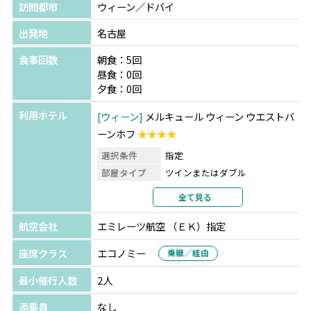
訪問都市
ウィーン／ドバイ
出発地
名古屋
食事回数
朝食：5回
昼食：0回
夕食：0回
利用ホテル
ウィーン
メルキュール ウィーン ウエストバ
ーンホフ
★★★★
選択条件
指定
部屋タイプ
ツインまたはダブル
利用形態
2名1室利用
全て見る
部屋カテゴリ
航空会社
エミレーツ航空 （ＥＫ）指定
ドバイ
ホテル リビエラ
★★★★
選択条件
指定
座席クラス
エコノミー
乗継／経由
部屋タイプ
ツインまたはダブル
最小催行人数
2人
利用形態
2名1室利用
部屋カテゴリ
添乗員
なし