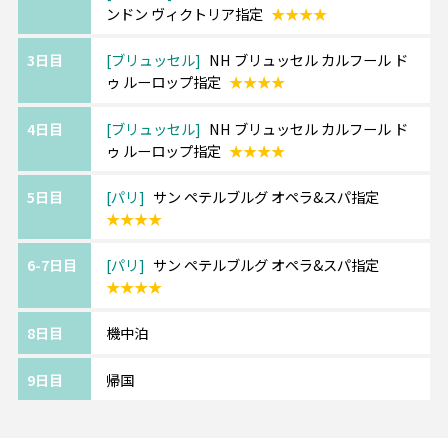
ンドン ヴィクトリア指定
★★★★
す。
3日目
ブリュッセル
NH ブリュッセル カルフール ド
《『4ッ星』パリ/サン ペテルブルグ オペラ&
ゥ ルーロップ指定
★★★★
スパ/Saint-Petersbourg Opera & SPA》
オペラ座から徒歩約5分の好立地に位置するホ
4日目
ブリュッセル
NH ブリュッセル カルフール ド
テル。
ゥ ルーロップ指定
★★★★
館内や客室はアールデコ調の装飾でまとめら
5日目
パリ
サン ペテルブルグ オペラ&スパ指定
れています。
★★★★
【エールフランス航空】
6-7日目
パリ
サン ペテルブルグ オペラ&スパ指定
羽田・関空より運航。多彩なスケジュールが
★★★★
魅力です。
プレミアムエコノミークラスもお勧めです。
8日目
機中泊
片道からお手配可能！
音楽･映画・ゲーム・テレビ番組など、
9日目
帰国
幅広い種類の機内エンターテインメントで空
の旅をお楽しみください。