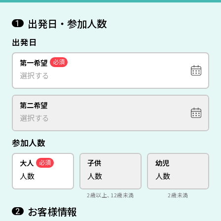
出発日・参加人数
1
出発日
第一希望
必須
第二希望
参加人数
大人
子供
幼児
必須
2歳以上、12歳未満
2歳未満
お客様情報
2