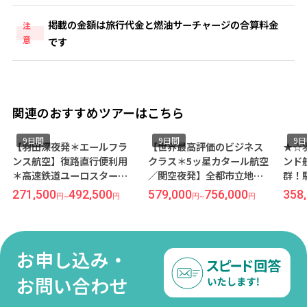
掲載の金額は旅行代金と燃油サーチャージの合算料金
注
意
です
関連のおすすめツアーはこちら
9日間
9日間
9
【羽田深夜発＊エールフラ
【世界最高評価のビジネス
★☆
ンス航空】復路直行便利用
クラス＊5ッ星カタール航空
ンド
＊高速鉄道ユーロスターで
／関空夜発】全都市立地抜
群！
巡る西欧＊3都市周遊＜ロン
群！駅チカ4ッ星ホテル指定
◆高
271,500
492,500
579,000
756,000
358
円
~
円
円
~
円
ドン×ブリュッセル×パリ
◆高速鉄道ユーロスターで
巡る
＞9日間（価格重視ホテル利
巡る西欧＊3都市周遊＜ロン
ドン
用）
ドン×ブリュッセル×パリ
＞9
＞9日間
お申し込み・
お問い合わせ