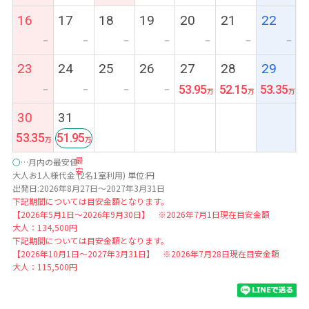
16
17
18
19
20
21
22
ー
ー
ー
ー
ー
ー
ー
23
24
25
26
27
28
29
53.95
52.15
53.35
ー
ー
ー
ー
30
31
53.35
51.95
最
○
…月内の最安値
安
大人お1人様代金 (2名1室利用) 単位:円
出発日:2026年8月27日～2027年3月31日
下記期間については目安金額となります。
【2026年5月1日～2026年9月30日】 ※2026年7月1日現在目安金額
大人：134,500円
下記期間については目安金額となります。
【2026年10月1日～2027年3月31日】 ※2026年7月28日現在目安金額
大人：115,500円