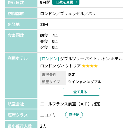
旅行日数
9日間
日数を変更
訪問都市
ロンドン／ブリュッセル／パリ
出発地
羽田
食事回数
朝食：7回
昼食：0回
夕食：0回
利用ホテル
ロンドン
ダブルツリー バイ ヒルトン ホテル
ロンドン ヴィクトリア
★★★★
選択条件
指定
部屋タイプ
ツインまたはダブル
利用形態
2名1室利用
全て見る
部屋カテゴリ
指定なし
航空会社
エールフランス航空（ＡＦ）指定
ブリュッセル
NH ブリュッセル カルフール
ドゥ ルーロップ
★★★★
座席クラス
エコノミー
直行便
選択条件
指定
最小催行人数
2人