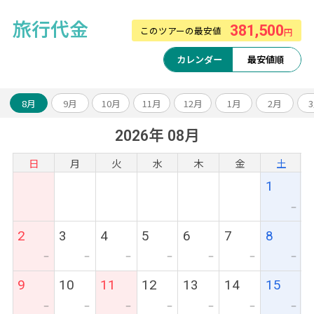
旅行代金
381,500
このツアーの最安値
円
カレンダー
最安値順
8月
9月
10月
11月
12月
1月
2月
2026年 08月
日
月
火
水
木
金
土
1
ー
2
3
4
5
6
7
8
ー
ー
ー
ー
ー
ー
ー
9
10
11
12
13
14
15
ー
ー
ー
ー
ー
ー
ー