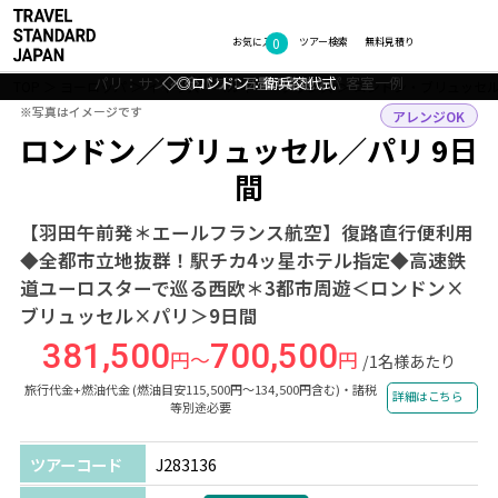
0
フォトギャラリー
お気に入り
ツアー検索
無料見積り
パリ：サン ペテルブルグ オペラ&スパ 客室一例
◇ロンドン：美しいハイド・パーク
◇◎ブリュッセル：芸術の丘
◇◎ロンドン：衛兵交代式
◇パリ：石畳の路地
TOP
ヨーロッパ
イギリス・ベルギー・フランス
ロンドン・ブリュッセ
※写真はイメージです
※写真はイメージです
アレンジOK
ロンドン／ブリュッセル／パリ 9日
間
【羽田午前発＊エールフランス航空】復路直行便利用
◆全都市立地抜群！駅チカ4ッ星ホテル指定◆高速鉄
道ユーロスターで巡る西欧＊3都市周遊＜ロンドン×
ブリュッセル×パリ＞9日間
381,500
700,500
円～
円
/1名様あたり
旅行代金+燃油代金 (燃油目安115,500円～134,500円含む)・諸税
詳細はこちら
等別途必要
ツアーコード
J283136