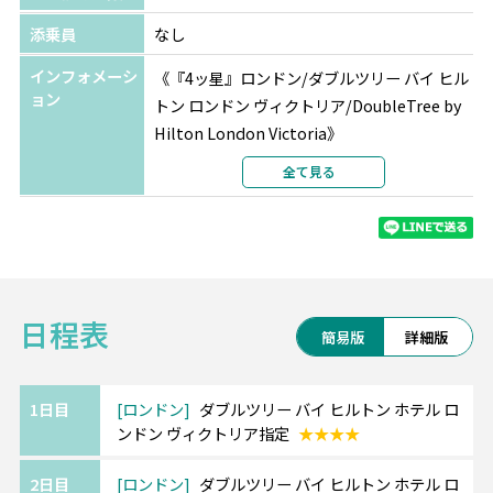
部屋タイプ
ツインまたはダブル
利用形態
2名1室利用
添乗員
なし
部屋カテゴリ
指定なし
インフォメーシ
《『4ッ星』ロンドン/ダブルツリー バイ ヒル
パリ
サン ペテルブルグ オペラ&スパ
ョン
トン ロンドン ヴィクトリア/DoubleTree by
★★★★
Hilton London Victoria》
選択条件
指定
市内中心部ヴィクトリア駅近くに位置する好
全て見る
部屋タイプ
ツインまたはダブル
立地4ッ星ホテル。
利用形態
2名1室利用
ホテル内は落ち着いた雰囲気。
部屋カテゴリ
指定なし
《『4ッ星』ブリュッセル/NH カルフール ド
ゥ ルーロップ/NH Carrefour De L'Europe》
日程表
━━・・
簡易版
詳細版
グラン・プラスからわずか200m程で、中央駅
へも徒歩2分という絶好の好立地条件の4ッ星
ホテル。
1日目
ロンドン
ダブルツリー バイ ヒルトン ホテル ロ
ンドン ヴィクトリア指定
★★★★
外観は近代的で客室はシンプルで清潔感のあ
る内装となっております。
2日目
ロンドン
ダブルツリー バイ ヒルトン ホテル ロ
観光やショッピングに大変便利なホテルで