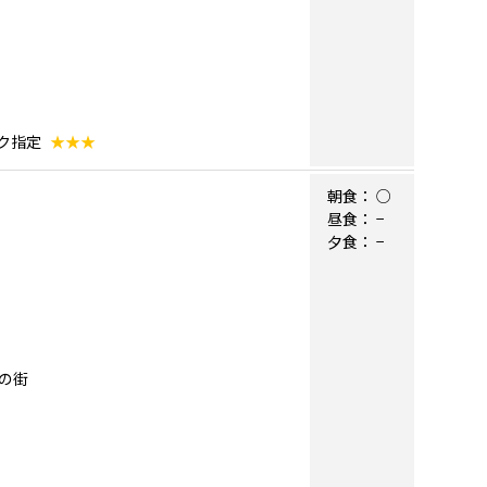
ック指定
★★★
朝食：
○
昼食：
−
夕食：
−
の街