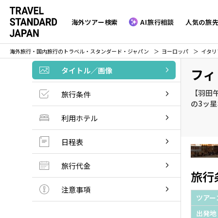
海外ツアー検索
AI旅行相談
人気の旅
海外旅行・国内旅行のトラベル・スタンダード・ジャパン
ヨーロッパ
イタリ
タイトル／画像
フィ
【羽田
旅行条件
の3ッ
利用ホテル
日程表
旅行代金
旅行
注意事項
ツアー
出発地