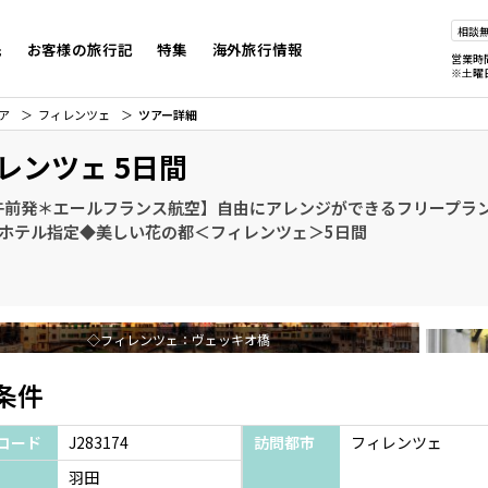
相談
先
お客様の旅行記
特集
海外旅行情報
営業時
※土曜
ア
フィレンツェ
ツアー詳細
レンツェ 5日間
午前発＊エールフランス航空】自由にアレンジができるフリープラ
星ホテル指定◆美しい花の都＜フィレンツェ＞5日間
◇フィレンツェ：ヴェッキオ橋
条件
コード
J283174
訪問都市
フィレンツェ
羽田