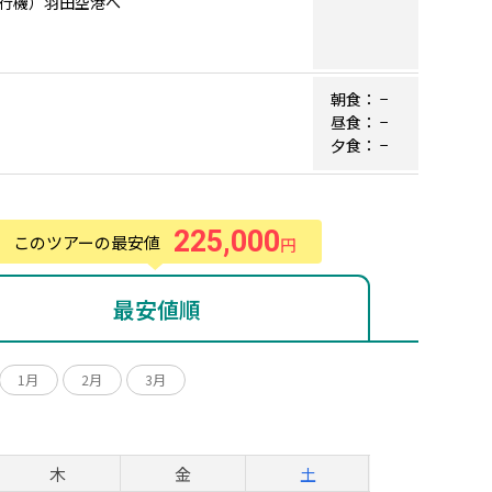
行機）羽田空港へ
朝食：
−
昼食：
−
夕食：
−
225,000
このツアーの最安値
円
最安値順
1月
2月
3月
月
木
金
土