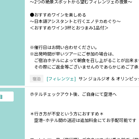
～2つの絶景スポットから望むフィレンツェの夜景～
●おすすめワインを楽しめる
～日本語アシスタントと行くエノテカめぐり～
＜おすすめワイン3杯とおつまみ1品付＞
※催行日はお問い合わせください。
※出発時間が早いツアーにご参加の場合は、
ご宿泊ホテルによって朝食を召し上がることが出来ま
その際にご返金等ございませんのであらかじめご了承
フィレンツェ
サン ジョルジオ ＆ オリンピ
宿泊
ホテルチェックアウト後、ご自身にて空港へ
目
＊行き方が不安という方におすすめ＊
空港−ホテル間の送迎は追加料金にてお手配可能です