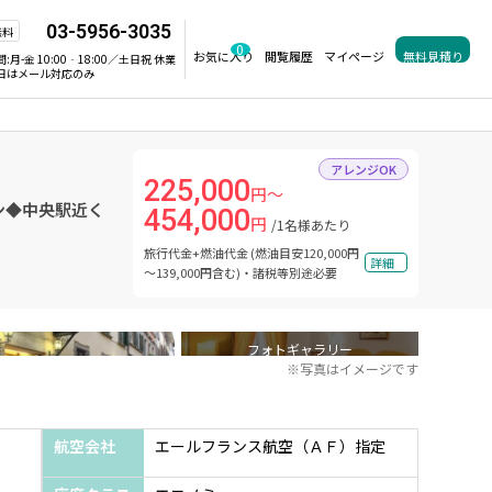
03-5956-3035
無料
0
お気に入り
閲覧履歴
マイページ
無料見積り
間:
月-金 10:00‐18:00／土日祝 休業
日はメール対応のみ
アレンジOK
225,000
円～
ン◆中央駅近く
454,000
円
/1名様あたり
旅行代金+燃油代金 (燃油目安120,000円
詳細
～139,000円含む)・諸税等別途必要
フォトギャラリー
※写真はイメージです
航空会社
エールフランス航空（ＡＦ）指定