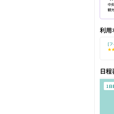
中
観
利用
フ
★
日程
1日