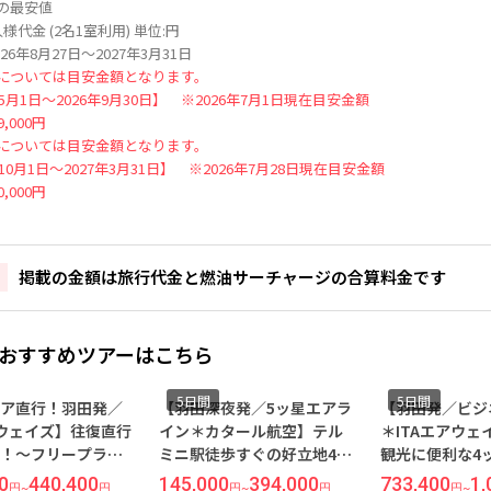
の最安値
様代金 (2名1室利用) 単位:円
26年8月27日～2027年3月31日
については目安金額となります。
年5月1日～2026年9月30日】 ※2026年7月1日現在目安金額
,000円
については目安金額となります。
年10月1日～2027年3月31日】 ※2026年7月28日現在目安金額
,000円
掲載の金額は旅行代金と燃油サーチャージの合算料金です
おすすめツアーはこちら
5日間
5日間
深夜発／5ッ星エアラ
【羽田発／ビジネスクラス
【羽田深夜発
カタール航空】テル
＊ITAエアウェイズ】移動・
イン＊カター
徒歩すぐの好立地4ッ
観光に便利な4ッ星『クラウ
ープランで自
ル『ダイアナ ルーフ
ン プラザ ミラン シティ』指
◆歴史と芸術
00
394,000
733,400
1,073,400
136,000
3
円
~
円
円
~
円
円
~