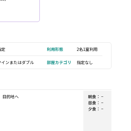
指定
利用形態
2名1室利用
ツインまたはダブル
部屋カテゴリ
指定なし
機）目的地へ
朝食：
−
昼食：
−
夕食：
−