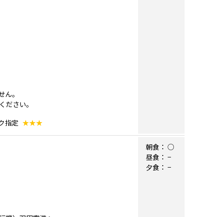
せん。
ください。
ック指定
★★★
朝食：
○
昼食：
−
夕食：
−