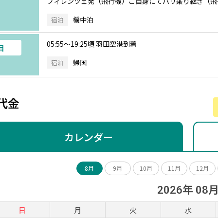
フィレンツェ発（飛行機）ご自身にてパリ乗り継ぎ（飛
機中泊
宿泊
05:55～19:25頃 羽田空港到着
目
帰国
宿泊
代金
カレンダー
8月
9月
10月
11月
12月
2026年 08
日
月
火
水