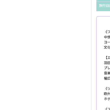
旅行日
《フ
中
ヨ
文
【
羽
プ
音
幅
《
欧
ホ
《フ