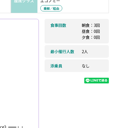
座席クラス
エコノミー
乗継／経由
食事回数
朝食：3回
昼食：0回
夕食：0回
最小催行人数
2人
添乗員
なし
ence》━━・・