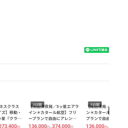
5日間
5日間
／5ッ星エアラ
【成田夜発／5ッ星エアライ
【関空夜発／5ッ星エ
ル航空】フリ
ン＊カタール航空】フリー
ン＊カタール航空】
由にアレンジ
プランで自由にアレンジ◆
プランで自由にアレ
の街＜ローマ
歴史と芸術の街＜ローマ＞5
歴史と芸術の街＜ロー
74,000
136,000
274,000
136,000
269,00
円
円
~
円
円
~