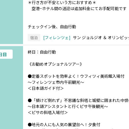
＊行き方が不安という方におすすめ＊
空港−ホテル間の送迎は追加料金にてお手配可能です
チェックイン後、自由行動
フィレンツェ
サン ジョルジオ ＆ オリンピ
宿泊
終日：自由行動
3日目
《お勧めオプショナルツアー》
●定番スポットを効率よく！ウフィツィ美術館入場付
～フィレンツェ市内午前観光～
＜日本語ガイド付＞
●「傾けど倒れず」不思議な斜塔と城壁に囲まれた中世
～日本語アシスタントと行くピサ午後観光～
＜ピサの斜塔入場付＞
●地元の人にも人気の展望台へ！夕食付