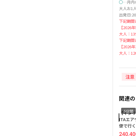
○
…月内
大人お1人
出発日:20
下記期間
【2026
大人：139
下記期間
【2026
大人：120
注意
関連の
5日間
5日間
5日間
【成田夜発／エミレーツ航
【イタリア直行！羽田発／
【羽田
空】フリープランで自在に
ITAエアウェイズ】往復直行
イン＊
アレンジ◆歴史と芸術の街
便で行く！～フリープラン
ミニ駅
＜ローマ＞5日間（価格重視
で自由にアレンジ～ ロー
星ホテ
191,000
376,000
240,400
440,400
145,0
円
~
円
円
~
円