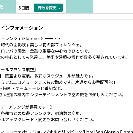
数
5日間
日数を変更
インフォメーション
ィレンツェ/Florence》━━・・
世時代の面影残す美しい花の都フィレンツェ。
ーロッパの商業・金融の重要な中心地のひとつで、
化の中心としても発達し、美術や建築の傑作が数多く残されています。
エールフランス航空】
田・関空より運航。多彩なスケジュールが魅力です。
レミアムエコノミークラスもお勧めです。片道からお手配可能！
楽･映画・ゲーム・テレビ番組など、
広い種類の機内エンターテインメントで空の旅をお楽しみください。
ツアーアレンジが得意です！》
州各都市との周遊アレンジや、宿泊数の変更、
テルアップグレード・変更もお問い合わせください。
ィレンツェ/サン ジョルジオ＆オリンピック/Hotel San Giorgio Flor