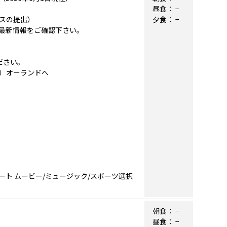
昼食：
−
スの提出）
夕食：
−
最新情報をご確認下さい。
ださい。
継）オーランドへ
ト ムービー/ミュージック/スポーツ選択
朝食：
−
昼食：
−