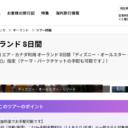
相談
先
お客様の旅行記
特集
海外旅行情報
営業時
※土曜
リカ
オーランド
ツアー詳細
ランド 8日間
 エア・カナダ利用 オーランド 8日間『ディズニー・オールスター
能)』指定（テーマ・パークチケットの手配も可能です♪）
ディズニー・オールスター・リゾート
このツアーのポイント
追加料金でお手配可能です】
迎（混載/英語）：$18+手配手数料$5（1人あたり/片道）※一部ホテル対象