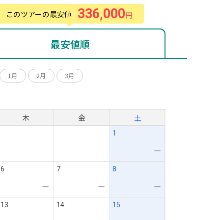
336,000
このツアーの最安値
円
最安値順
1月
2月
3月
月
木
金
土
1
ー
6
7
8
ー
ー
ー
13
14
15