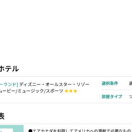
ホテル
選択条件
ーランド
ディズニー・オールスター・リゾー
 ムービー/ミュージック/スポーツ
★★★
部屋タイプ
表
●エアカナダを利用してアメリカへの渡航で必要なもの（2