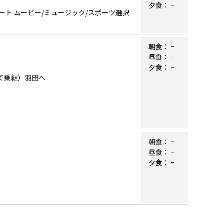
夕食：
−
ト ムービー/ミュージック/スポーツ選択
朝食：
−
昼食：
−
夕食：
−
にて乗継）羽田へ
朝食：
−
昼食：
−
夕食：
−