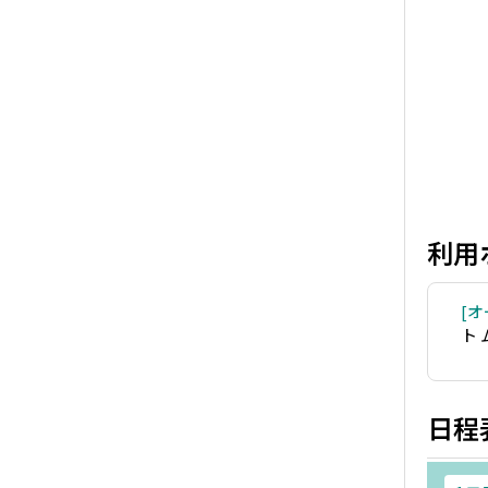
利用
オ
ト
日程