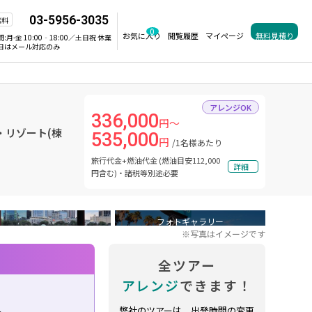
03-5956-3035
無料
0
お気に入り
閲覧履歴
マイページ
無料見積り
間:
月-金 10:00‐18:00／土日祝 休業
日はメール対応のみ
アレンジOK
336,000
円～
・リゾート(棟
535,000
円
/1名様あたり
旅行代金+燃油代金 (燃油目安112,000
詳細
円含む)・諸税等別途必要
フォトギャラリー
※写真はイメージです
全ツアー
アレンジ
できます！
外
弊社のツアーは、出発時間の変更