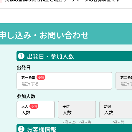
申し込み・
お問い合わせ
出発日・参加人数
1
出発日
第一希望
必須
第二希
参加人数
大人
必須
子供
幼児
2歳以上、12歳未満
2歳未満
お客様情報
2