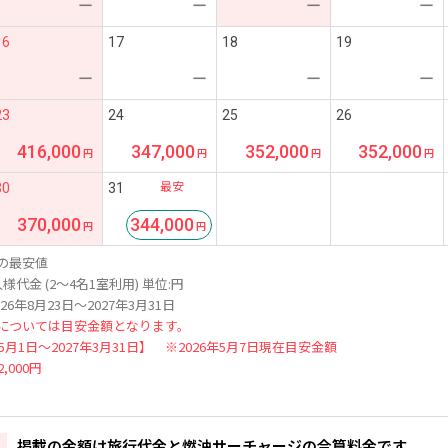
ー
ー
ー
ー
16
17
18
19
ー
ー
ー
ー
23
24
25
26
416,000
347,000
352,000
352,000
最安
30
31
370,000
344,000
の最安値
様代金 (2～4名1室利用) 単位:円
26年8月23日～2027年3月31日
については目安金額となります。
年5月1日～2027年3月31日】 ※2026年5月7日現在目安金額
,000円
掲載の金額は旅行代金と燃油サーチャージの合算料金です