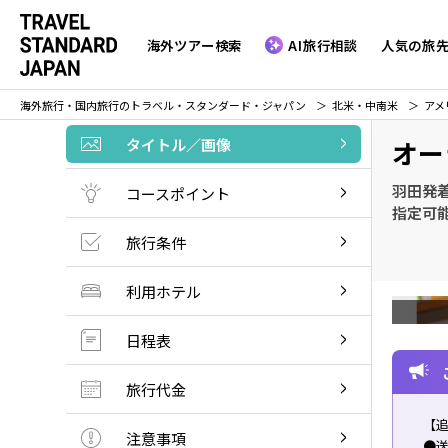
海外ツアー検索
AI旅行相談
人気の旅
海外旅行・国内旅行のトラベル・スタンダード・ジャパン
北米・中南米
アメ
タイトル／画像
オー
羽田発着
コースポイント
指定可
旅行条件
利用ホテル
日程表
旅行代金
【
注意事項
●送