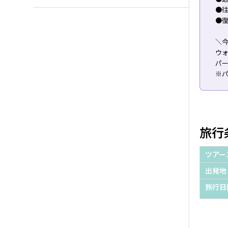
●往
●復
＼
ウ
パ
※
旅行
ツアー
出発地
旅行日