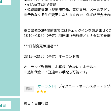
目
・eTA及びESTA登録
・追跡調査情報（現地滞在先、電話番号、メールアドレ
※予告なく条件が変更になりますので、必ず航空会社の
※ご出発の2時間前までにはチェックインをお済ませく
18:10～18:50（予定）羽田発（飛行機／カナダにて乗
***日付変更線通過***
23:15～23:50（予定）オーランド着
オーランド到着後、お客様ご自身にてホテルへ
※追加代金にて送迎のお手配も可能です。
オーランド
ディズニー・オールスター・リゾー
宿泊
★★★
終日：自由行動
6日目