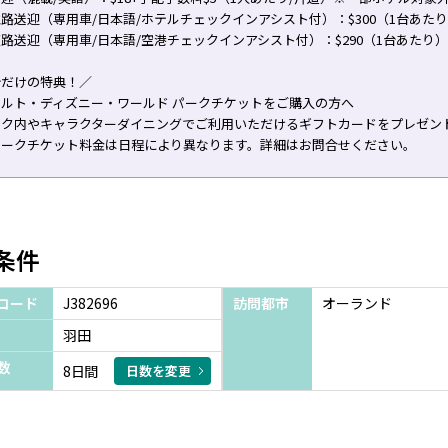
路送迎（専用車/日本語/ホテルチェックインアシスト付）：$300（1台あた
路送迎（専用車/日本語/空港チェックインアシスト付）：$290（1台あたり）
今だけの特典！／
ォルト・ディズニー・ワールド パークチケットをご購入の方へ
ーク内やキャラクターダイニングでご利用いただけるギフトカードをプレゼン
パークチケット料金は日程により異なります。詳細はお問合せください。
条件
コード
J382696
訪問都市
オーランド
羽田
数
8日間
日数を変更