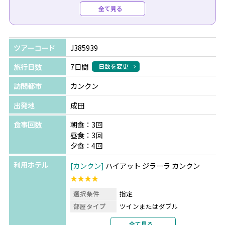
全て見る
●各種オプショナルツアーもお手配可能です。詳しくはお
問合せください。
ツアーコード
J385939
【地方発着をご希望の場合】
旅行日数
7日間
日数を変更
国際線ご出発の前日に、大阪やセントレアから成田空港へ
訪問都市
カンクン
移動する航空券お手配も追加代金で可能です。お気軽にお
問い合わせください。
出発地
成田
※前泊分はお客様ご自身でのホテル手配となります。
食事回数
朝食：3回
昼食：3回
夕食：4回
利用ホテル
カンクン
ハイアット ジラーラ カンクン
★★★★
選択条件
指定
部屋タイプ
ツインまたはダブル
利用形態
2名1室利用
全て見る