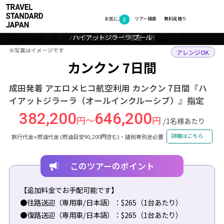
0
フォトギャラリー
お気に入り
ツアー検索
無料見積り
青い海の近くにあるカンクンビーチとリゾート
ハイアットジラーラ 客室一例
ハイアットジラーラ プール
カンクンのビーチ
TOP
北米・中南米
メキシコ
カンクン
ツアー詳細
※写真はイメージです
※写真はイメージです
アレンジOK
カンクン 7日間
成田発着 アエロメヒコ航空利用 カンクン 7日間『ハ
イアットジラーラ（オールインクルーシブ）』指定
382,200
646,200
円～
円
/1名様あたり
詳細はこちら
旅行代金+燃油代金 (燃油目安90,200円含む)・諸税等別途必要
このツアーのポイント
【追加料金でお手配可能です】
●往路送迎（専用車/日本語）：$265（1台あたり）
●復路送迎（専用車/日本語）：$265（1台あたり）