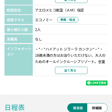
部屋カテゴリ
ジュニアスイート
航空会社
アエロメヒコ航空（ＡＭ）指定
座席クラス
エコノミー
乗継／経由
最小催行人数
2人
添乗員
なし
インフォメーシ
・*・*ハイアット ジラーラ カンクン*・*・
ョン
18歳未満の方はお泊りいただけない、大人の
ためのオールインクルーシブリゾート。全室
ジャグジー付き＆オーシャンビュー、スタン
全て見る
ダードなお部屋でもジュニアスイート仕様
と、贅沢なつくりになっています。日本人ゲ
ストにも人気です。
グレード：★★★★☆
日程表
アクセス：空港から車で約20分
簡易版
詳細版