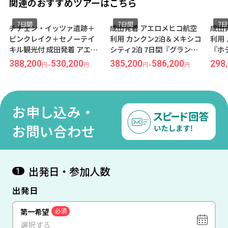
関連のおすすめツアーはこちら
7日間
7日間
7
チチェン・イッツァ遺跡＋
成田発着 アエロメヒコ航空
成田
ピンクレイク＋セノーテイ
利用 カンクン2泊＆メキシコ
利用
キル観光付 成田発着 アエロ
シティ2泊 7日間『グランド
『ホ
メヒコ航空利用 カンクン 7
フィエスタアメリカーナ
シテ
388,200
530,200
385,200
586,200
298
円
~
円
円
~
円
日間『ホテル NYX カンクン
（オールインクルーシ
（オールインクルーシ
ブ）』/『シェラトン』指定
ブ）』指定
お申し込み・
お問い合わせ
出発日・参加人数
1
出発日
第一希望
必須