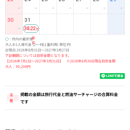
ー
ー
ー
ー
ー
ー
ー
30
31
38.22
ー
最
○
…月内の最安値
安
大人お1人様代金 (2～4名1室利用) 単位:円
出発日:2026年8月31日～2027年3月27日
下記期間については目安金額となります。
【2026年7月1日～2027年3月31日】 ※2026年6月30日現在目安金額
大人：90,200円
掲載の金額は旅行代金と燃油サーチャージの合算料金
注
意
です