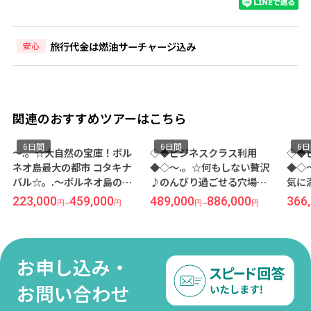
旅行代金は燃油サーチャージ込み
安心
関連のおすすめツアーはこちら
6日間
6日間
6
～.。☆大自然の宝庫！ボル
◇◆ビジネスクラス利用
◇◆
ネオ島最大の都市 コタキナ
◆◇～.。☆何もしない贅沢
◆◇
バル☆。.～ボルネオ島の醍
♪のんびり過ごせる穴場リ
気に
醐味！自然保護区内の滞在
ゾート ランカウイ☆。.～熱
ルン
223,000
459,000
489,000
886,000
366
円
~
円
円
~
円
型リゾート『シャングリラ
帯雨林に佇む隠れ家リゾー
ンド
ラサ リア コタキナバル』宿
トでむき出しの大自然を味
ギャ
泊 ≪成田発/マレーシア航空
わう『ザ ダタイ ランカウ
ット
利用 4泊6日間/朝食付き≫
イ』宿泊≪成田発/マレーシ
ル』
お申し込み・
ア航空利用 4泊6日間/朝食付
ーシ
き≫
食付
お問い合わせ