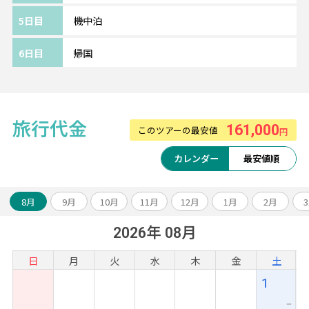
《クアラルンプール/メトロ ホテル ブキッビ
5日目
機中泊
ンタン》━━・・
クアラルンプール随一の繁華街ブキッビンタ
6日目
帰国
ンに位置。
屋台街アロー通りへ徒歩7分程度、どこへ行く
にも大変便利。
価格と立地、どちらも譲れない方におすすめ
旅行代金
161,000
このツアーの最安値
円
です♪
カレンダー
最安値順
8月
9月
10月
11月
12月
1月
2月
2026年 08月
日
月
火
水
木
金
土
1
ー