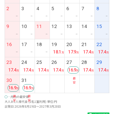
2
3
4
5
6
7
8
ー
ー
ー
ー
ー
ー
ー
9
10
11
12
13
14
15
ー
ー
ー
ー
ー
ー
ー
16
17
18
19
20
21
22
18.1
17.9
17.4
17.4
ー
ー
ー
23
24
25
26
27
28
29
17.4
17.4
17.4
17.4
16.9
17.4
17.4
最
30
31
安
16.9
16.9
最
最
○
…月内の最安値
安
安
大人お1人様代金 (2名1室利用) 単位:円
出発日:2026年8月19日～2027年3月28日