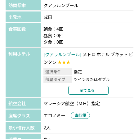
訪問都市
クアラルンプール
出発地
成田
食事回数
朝食：4回
昼食：0回
夕食：0回
利用ホテル
クアラルンプール
メトロ ホテル ブキット ビ
ンタン
★★★
選択条件
指定
部屋タイプ
ツインまたはダブル
利用形態
2名1室利用
全て見る
部屋カテゴリ
指定なし
航空会社
マレーシア航空（ＭＨ）指定
座席クラス
エコノミー
直行便
最小催行人数
2人