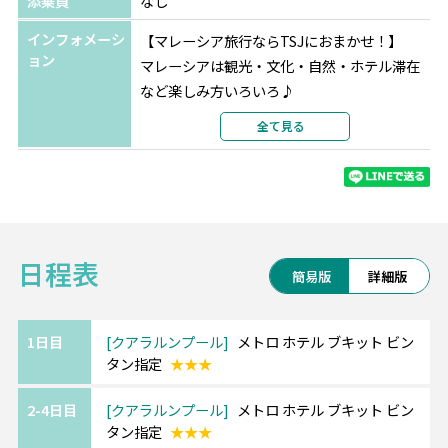
添乗員
なし
インフォメーシ
【マレーシア旅行ならTSJにおまかせ！】
ョン
マレーシアは観光・文化・自然・ホテル滞在
など楽しみ方いろいろ♪
ご予算やご希望に合わせてアレンジも対応可
全て見る
能です！
お気軽にご相談くださいませ。
日程表
◆◇活気あふれる近代都市 クアラルンプール
簡易版
詳細版
◇◆
高層タワーやコロニアル建築、様々な文化が
混在する大都市！
1日目
クアラルンプール
メトロ ホテル ブキット ビン
タン指定
★★★
物価が安く、ショッピングや一流ホテルがお
得に楽しめます♪
2-4日目
クアラルンプール
メトロ ホテル ブキット ビン
タン指定
★★★