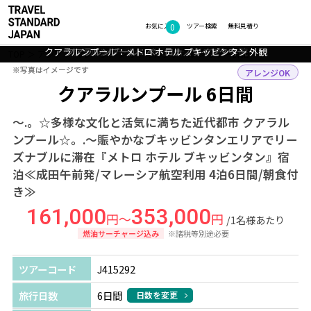
0
フォトギャラリー
お気に入り
ツアー検索
無料見積り
クアラルンプール：メトロ ホテル ブキッビンタン 客室一例
クアラルンプール：メトロ ホテル ブキッビンタン 外観
クアラルンプール：スリ マハ マリアマン寺院
クアラルンプール：ペトロナスツインタワー
クアラルンプール：KLシティギャラリー
TOP
アジア
マレーシア
クアラルンプール
ツアー詳細
※写真はイメージです
※写真はイメージです
アレンジOK
クアラルンプール 6日間
～.。☆多様な文化と活気に満ちた近代都市 クアラル
ンプール☆。.～賑やかなブキッビンタンエリアでリー
ズナブルに滞在『メトロ ホテル ブキッビンタン』宿
泊≪成田午前発/マレーシア航空利用 4泊6日間/朝食付
き≫
161,000
353,000
円～
円
/1名様あたり
燃油サーチャージ込み
※諸税等別途必要
ツアーコード
J415292
旅行日数
6日間
日数を変更