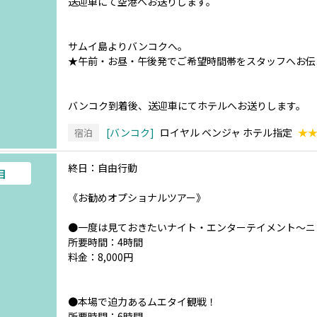
送迎車にて空港へお送りします。
サムイ島よりバンコクへ。
★午前・お昼・午後発でご希望時間帯をスタッフへお伝
バンコク到着後、送迎車にてホテルへお送りします。
バンコク
ロイヤル ベンジャ ホテル指定
★
宿泊
終日：自由行動
目
《お勧めオプショナルツアー》
●一度は見ておきたいナイト・エンターテイメント～ニ
所要時間：4時間
料金：8,000円
●本場で迫力あるムエタイ観戦！
所要時間：6時間