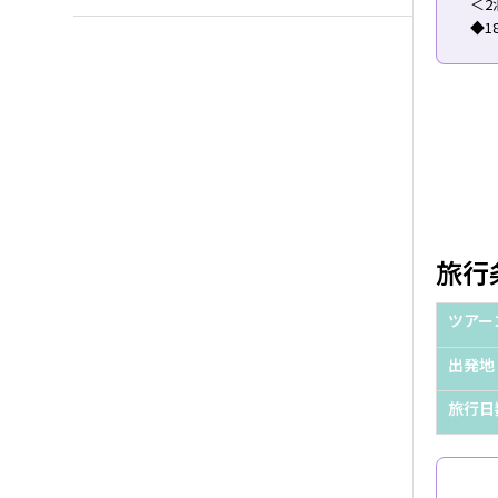
＜2
◆
旅行
ツアー
出発地
旅行日