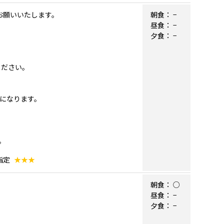
お願いいたします。
朝食：
−
昼食：
−
夕食：
−
ください。
になります。
。
指定
★★★
朝食：
○
昼食：
−
夕食：
−