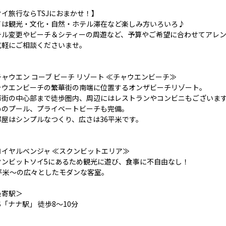
タイ旅行ならTSJにおまかせ！】
イは観光・文化・自然・ホテル滞在など楽しみ方いろいろ♪
テル変更やビーチ＆シティーの周遊など、予算やご希望に合わせてアレ
気軽にご相談くださいませ。
ャウエン コーブ ビーチ リゾート ≪チャウエンビーチ≫
ャウエンビーチの繁華街の南端に位置するオンザビーチリゾート。
華街の中心部まで徒歩圏内、周辺にはレストランやコンビニもございま
めのプール、プライベートビーチも完備。
部屋はシンプルなつくり、広さは36平米です。
ロイヤルベンジャ ≪スクンビットエリア≫
クンビットソイ5にあるため観光に遊び、食事に不自由なし！
6平米～の広々としたモダンな客室。
最寄駅＞
S「ナナ駅」 徒歩8～10分