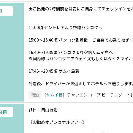
★ご出発の2時間前を目安にご自身にてチェックインを
目
11:00頃 セントレアより空路バンコクへ
15:00～15:40頃 バンコク到着後、ご自身でお乗り継ぎ
16:40～19:35頃 バンコクより空路サムイ島へ
※国内線はバンコクエアウェイズもしくはタイスマイル
17:45～20:45頃 サムイ島着
到着後、ドライバーがお迎えしてホテルへお送りします
サムイ島
チャウエン コーブ ビーチリゾート
宿泊
終日：自由行動
4日目
《お勧めオプショナルツアー》