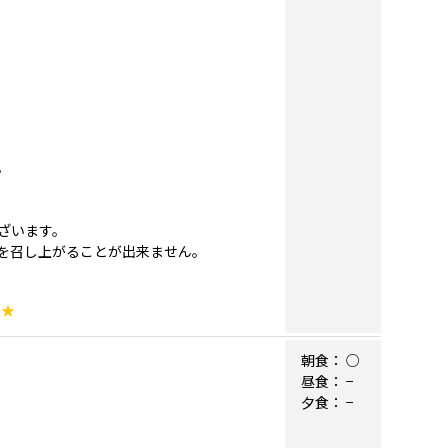
。
ざいます。
を召し上がることが出来ません。
★★
朝食：
○
昼食：
−
夕食：
−