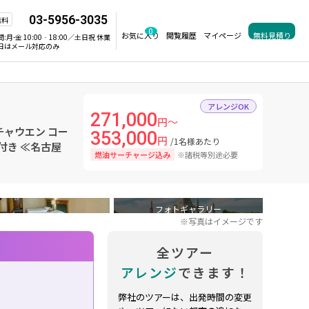
03-5956-3035
無料
0
お気に入り
閲覧履歴
マイページ
無料見積り
間:
月-金 10:00‐18:00／土日祝 休業
日はメール対応のみ
アレンジOK
271,000
円～
ャウエン コー
353,000
円
/1名様あたり
付き ≪名古屋
燃油サーチャージ込み
※諸税等別途必要
フォトギャラリー
※写真はイメージです
全ツアー
アレンジ
できます！
弊社のツアーは、出発時間の変更