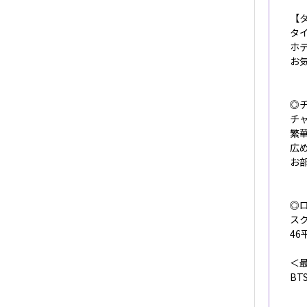
【
タ
ホ
お
◎チ
チ
繁
広
お
◎
ス
4
＜
BT