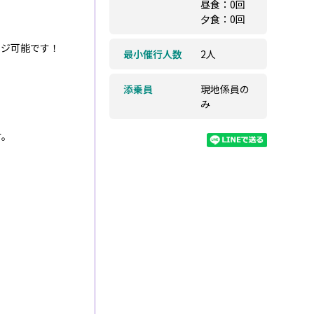
昼食：0回
夕食：0回
ンジ可能です！
最小催行人数
2人
添乗員
現地係員の
み
す。