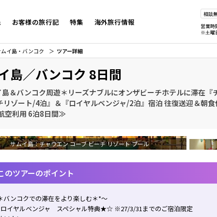
相談
先
お客様の旅行記
特集
海外旅行情報
営業時
※土曜
サムイ島・バンコク
ツアー詳細
イ島／バンコク 8日間
イ島＆バンコク周遊＊リーズナブルにオンザビーチホテルに滞在『チ
チリゾート/4泊』＆『ロイヤルベンジャ/2泊』宿泊 往復送迎＆朝食
航空利用 6泊8日間≫
サムイ島：チャウエン コーブ ビーチ リゾート プール
このツアーのポイント
＊バンコクでの滞在をより楽しむ＊*～
ロイヤルベンジャ スペシャル特典★☆ ※27/3/31までのご宿泊限定