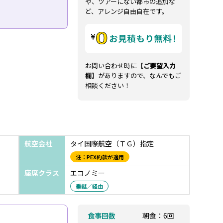
や、ツアーにない都市の追加な
ど、アレンジ自由自在です。
お問い合わせ時に【
ご要望入力
欄
】がありますので、なんでもご
相談ください！
ク
航空会社
タイ国際航空（ＴＧ）指定
注：PEX約款が適用
座席クラス
エコノミー
乗継／経由
食事回数
朝食：6回