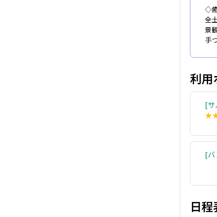
◇
全
景
手
利用
サ
★
バ
日程