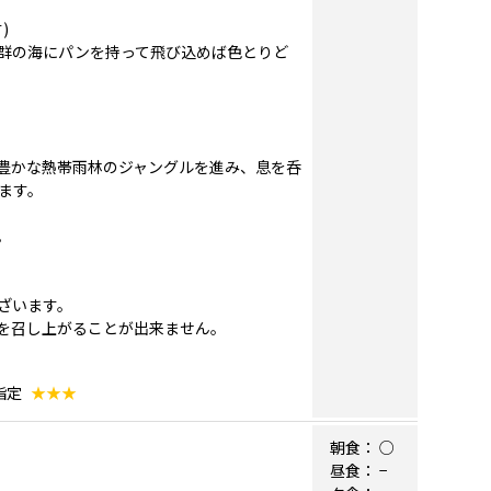
)
群の海にパンを持って飛び込めば色とりど
緑豊かな熱帯雨林のジャングルを進み、息を呑
ます。
。
ざいます。
を召し上がることが出来ません。
指定
★★★
朝食：
○
昼食：
−