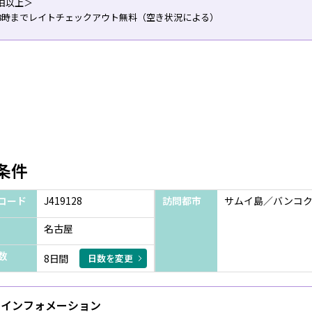
泊以上＞
18時までレイトチェックアウト無料（空き状況による）
条件
コード
J419128
訪問都市
サムイ島／バンコ
名古屋
数
8日間
日数を変更
インフォメーション