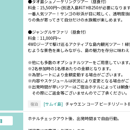
●タオ島シュノーケリングツアー（昼食付）
料金：15,500円～(別途入島料THB250が必要になります
一番人気ツアー！サンゴの砂浜が目に眩しく、透明度抜
りの魚が寄ってきて自分だけの水族館が楽しめます。
●ジャングルサファリ（昼食付）
料金：11,000円～
4WDジープで駆け巡るアクティブな島内観光ツアー！
むような景色を楽しみながら、島の魅力を存分に味わえ
※他にも多数のオプショナルツアーをご用意しています
※2名参加時の1名様あたりの金額となります。
※為替レートにより金額変動する場合がございます。
※内容やスケジュールは状況により変更となる場合がご
※出発時間が早いツアーはご宿泊ホテルによっては朝食
その際にご返金等ございませんのでご了承ください。
サムイ島
チャウエン コーブ ビーチリゾート
宿泊
ホテルチェックアウト後、出発時間まで自由行動。
目