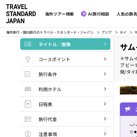
海外ツアー検索
AI旅行相談
人気の旅
海外旅行・国内旅行のトラベル・スタンダード・ジャパン
アジア
タイ
タイトル／画像
サム
＊サム
コースポイント
ブ ビー
発/タイ
旅行条件
利用ホテル
日程表
旅行代金
～*
☆★
注意事項