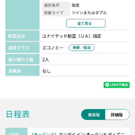
選択条件
指定
部屋タイプ
ツインまたはダブル
利用形態
2名1室利用
全て見る
部屋カテゴリ
指定なし
航空会社
ユナイテッド航空（ＵＡ）指定
座席クラス
エコノミー
乗継／経由
最小催行人数
2人
添乗員
なし
日程表
簡易版
詳細版
1日目
オーランド
ホリデイ イン オーランド ディズニ