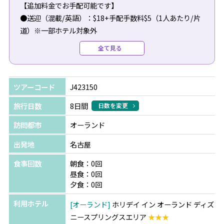
【追加料金でお手配可能です】
●送迎（混載/英語）：$18+手配手数料$5（1人あたり/片
道）※一部ホテル対象外
●往路送迎（専用車/日本語/ホテルチェックインアシスト
全て見る
付）：$300（1台あたり）
●復路送迎（専用車/日本語/空港チェックインアシスト
付）：$290（1台あたり）
ツアーコード
J423150
＼今だけの特典！／
旅行日数
8日間
日数を変更
ウォルト・ディズニー・ワールド パークチケットをご購入
訪問都市
オーランド
の方へ
パーク内やキャラクターダイニングでご利用いただけるギ
出発地
名古屋
フトカードをプレゼント！
食事回数
朝食：0回
※パークチケット料金は日程により異なります。詳細はお
昼食：0回
問合せください。
夕食：0回
利用ホテル
オーランド
ホリデイ イン オーランド ディズ
ニースプリングスエリア
★★★