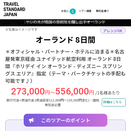
0
フォトギャラリー
お気に入り
ツアー検索
無料見積り
レイク・エオラ・パークの夕暮れ（オーランド）
ヤシの木が南国の雰囲気を醸し出すオーランド
観覧車「オーランド・アイ」（オーランド）
エオラ湖と高層ビル群（オーランド）
TOP
北米・中南米
アメリカ
オーランド
ツアー詳細
※写真はイメージです
※写真はイメージです
アレンジOK
オーランド 8日間
＊オフィシャル・パートナー・ホテルに泊まる＊名古
屋発東京経由 ユナイテッド航空利用 オーランド 8日
間『ホリデイ イン オーランド - ディズニー スプリン
グス エリア』指定（テーマ・パークチケットの手配も
可能です♪）
273,000
556,000
円～
円
/1名様あたり
旅行代金+燃油代金 (燃油目安111,000円～130,000円含む)・諸税
詳細はこちら
等別途必要
このツアーのポイント