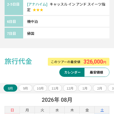
2-5日目
アナハイム
キャッスル イン アンド スイーツ指
定
★★★
6日目
機中泊
7日目
帰国
旅行代金
326,000
このツアーの最安値
円
カレンダー
最安値順
8月
9月
10月
11月
12月
1月
2月
2026年 08月
日
月
火
水
木
金
土