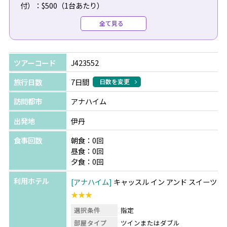
付）：$500（1台あたり）
●復路送迎（専用車/日本語/空港チェックインアシスト
全て見る
付）：$490（1台あたり）
＼今だけの特典！／
ツアーコード
J423552
ディズニーランド・リゾート テーマ・パークチケットをご
購入の方へ
旅行日数
7日間
日数を変更
パーク内やキャラクターダイニングでご利用いただけるギ
訪問都市
アナハイム
フトカードをプレゼント！
※テーマ・パークチケット料金は日程により異なります。
出発地
伊丹
詳細はお問合せください。
食事回数
朝食：0回
昼食：0回
夕食：0回
利用ホテル
アナハイム
キャッスル イン アンド スイーツ
★★★
選択条件
指定
部屋タイプ
ツインまたはダブル