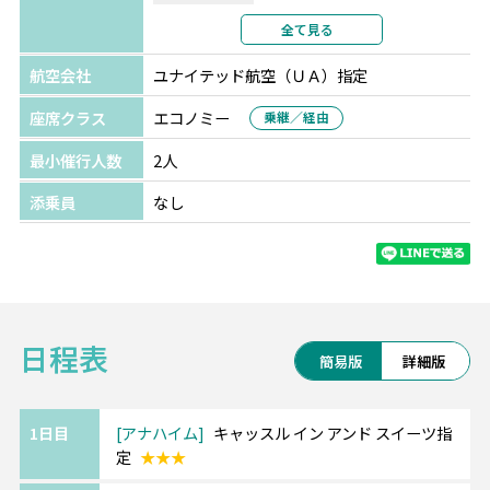
利用形態
2名1室利用
全て見る
部屋カテゴリ
航空会社
ユナイテッド航空（ＵＡ）指定
座席クラス
エコノミー
乗継／経由
最小催行人数
2人
添乗員
なし
日程表
簡易版
詳細版
1日目
アナハイム
キャッスル イン アンド スイーツ指
定
★★★