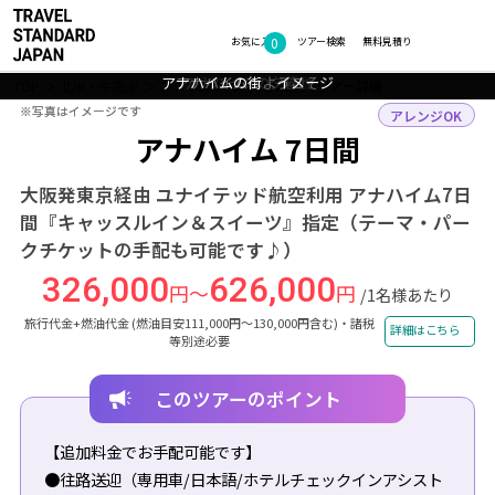
0
フォトギャラリー
お気に入り
ツアー検索
無料見積り
アナハイムの街 イメージ
アナハイムへようこそ
カリフォルニアの空
アナハイムの夕暮れ
TOP
北米・中南米
アメリカ
アナハイム
ツアー詳細
※写真はイメージです
※写真はイメージです
アレンジOK
アナハイム 7日間
大阪発東京経由 ユナイテッド航空利用 アナハイム7日
間『キャッスルイン＆スイーツ』指定（テーマ・パー
クチケットの手配も可能です♪）
326,000
626,000
円～
円
/1名様あたり
旅行代金+燃油代金 (燃油目安111,000円～130,000円含む)・諸税
詳細はこちら
等別途必要
このツアーのポイント
【追加料金でお手配可能です】
●往路送迎（専用車/日本語/ホテルチェックインアシスト