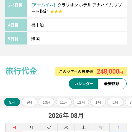
2-3日目
アナハイム
クラリオン ホテル アナハイム リゾ
ート指定
★★★
4日目
機中泊
5日目
帰国
旅行代金
248,000
このツアーの最安値
円
カレンダー
最安値順
8月
9月
10月
11月
12月
1月
2月
2026年 08月
日
月
火
水
木
金
土