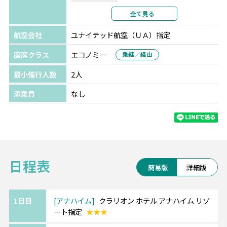
利用形態
2名1室利用
全て見る
部屋カテゴリ
航空会社
ユナイテッド航空（ＵＡ）指定
座席クラス
エコノミー
乗継／経由
最小催行人数
2人
添乗員
なし
日程表
簡易版
詳細版
1日目
アナハイム
クラリオン ホテル アナハイム リゾ
ート指定
★★★