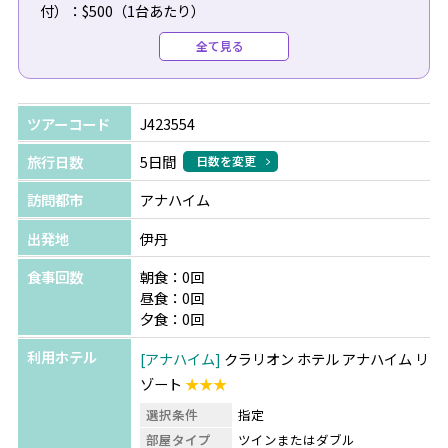
付）：$500（1台あたり）
●復路送迎（専用車/日本語/空港チェックインアシスト
全て見る
付）：$490（1台あたり）
＼今だけの特典！／
ツアーコード
J423554
ディズニーランド・リゾート テーマ・パークチケットをご
購入の方へ
旅行日数
5日間
日数を変更
パーク内やキャラクターダイニングでご利用いただけるギ
訪問都市
アナハイム
フトカードをプレゼント！
※テーマ・パークチケット料金は日程により異なります。
出発地
伊丹
詳細はお問合せください。
食事回数
朝食：0回
昼食：0回
夕食：0回
利用ホテル
アナハイム
クラリオン ホテル アナハイム リ
ゾート
★★★
選択条件
指定
部屋タイプ
ツインまたはダブル