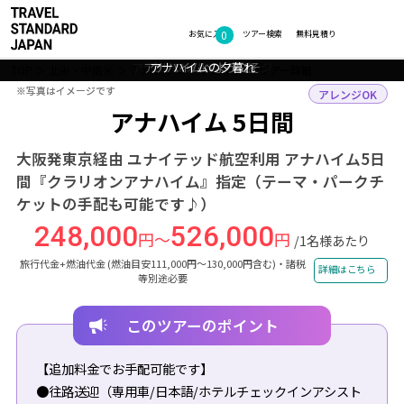
0
フォトギャラリー
お気に入り
ツアー検索
無料見積り
アナハイムの街 イメージ
アナハイムの街 イメージ
アナハイムへようこそ
カリフォルニアの空
アナハイムの夕暮れ
TOP
北米・中南米
アメリカ
アナハイム
ツアー詳細
※写真はイメージです
※写真はイメージです
アレンジOK
アナハイム 5日間
大阪発東京経由 ユナイテッド航空利用 アナハイム5日
間『クラリオンアナハイム』指定（テーマ・パークチ
ケットの手配も可能です♪）
248,000
526,000
円～
円
/1名様あたり
旅行代金+燃油代金 (燃油目安111,000円～130,000円含む)・諸税
詳細はこちら
等別途必要
このツアーのポイント
【追加料金でお手配可能です】
●往路送迎（専用車/日本語/ホテルチェックインアシスト