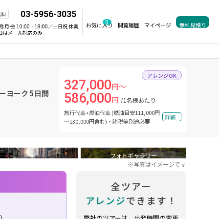
03-5956-3035
無料
0
お気に入り
閲覧履歴
マイページ
無料見積り
間:
月-金 10:00‐18:00／土日祝 休業
日はメール対応のみ
アレンジOK
327,000
円～
ーヨーク 5日間
586,000
円
/1名様あたり
旅行代金+燃油代金 (燃油目安111,000円
詳細
～130,000円含む)・諸税等別途必要
フォトギャラリー
※写真はイメージです
全ツアー
アレンジ
できます！
り）
弊社のツアーは、出発時間の変更