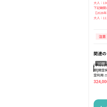
大人：130
下記期間
【2026
大人：111
注意
関連の
5日間
5日間
5日間
羽田発着 ユナイテッド航空
☆ツインベッド確約アレン
[早得1
利用 マイアミ 5日間『フリ
ジ可能プラン☆[早得120 ブ
額]関空
ーハンド マイアミ』指定
ロードウェイ半額]成田発着
空利用 
ユナイテッド航空利用 ニュ
『インタ
47,000
547,000
339,000
577,000
324,00
円
~
円
円
~
円
ーヨーク 5日間『ニューヨー
ル ニュ
ク ヒルトン ミッドタウン』
スクエア
指定