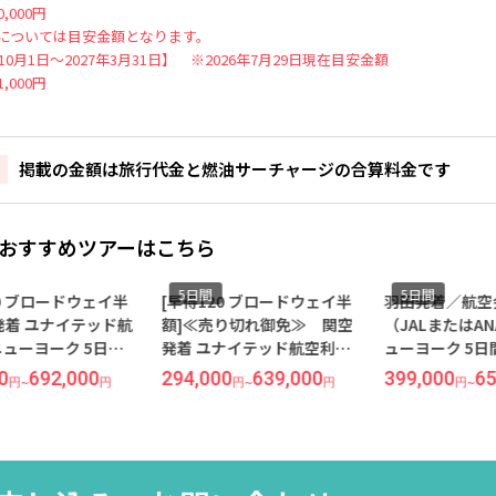
,000円
については目安金額となります。
年10月1日～2027年3月31日】 ※2026年7月29日現在目安金額
,000円
掲載の金額は旅行代金と燃油サーチャージの合算料金です
おすすめツアーはこちら
5日間
5日間
20 ブロードウェイ半
[早得120 ブロードウェイ半
羽田発着／航空
発着 ユナイテッド航
額]≪売り切れ御免≫ 関空
（JALまたはAN
ニューヨーク 5日間
発着 ユナイテッド航空利用
ューヨーク 5
ーコンチネンタ
ニューヨーク 5日間 価格重
ト グランド セ
0
692,000
294,000
639,000
399,000
65
円
~
円
円
~
円
円
~
ーヨークタイムズ
視ホテルに滞在（指定不
定
』指定
可）