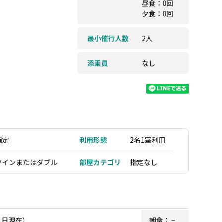
昼食：0回
夕食：0回
最小催行人数
2人
添乗員
なし
指定
利用形態
2名1室利用
ツインまたはダブル
部屋カテゴリ
指定なし
1日現在）
朝食：
−