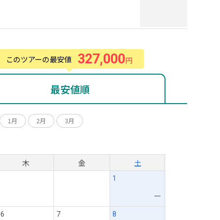
327,000
このツアーの最安値
円
最安値順
1月
2月
3月
月
木
金
土
1
ー
6
7
8