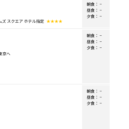
朝食：
−
昼食：
−
夕食：
−
ムズ スクエア ホテル指定
★★★★
朝食：
−
昼食：
−
夕食：
−
）東京へ
朝食：
−
昼食：
−
夕食：
−