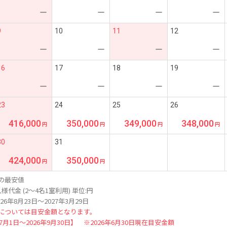
ー
ー
ー
ー
9
10
11
12
ー
ー
ー
ー
16
17
18
19
ー
ー
ー
ー
23
24
25
26
416,000
350,000
349,000
348,000
30
31
424,000
350,000
の最安値
様代金 (2～4名1室利用) 単位:円
26年8月23日～2027年3月29日
については目安金額となります。
年7月1日～2026年9月30日】 ※2026年6月30日現在目安金額