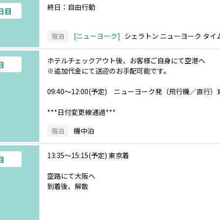
終日：自由行動
3日目
ニューヨーク
シェラトン ニューヨーク タイ
宿泊
ホテルチェックアウト後、お客様ご自身にて空港へ
目
※追加代金にて送迎のお手配可能です。
09:40～12:00(予定) ニューヨーク発（飛行機／直行
***日付変更線通過***
機中泊
宿泊
13:35～15:15(予定) 東京着
目
空路にて大阪へ
到着後、解散