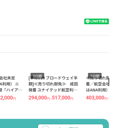
5日間
5日間
会社未定
[早得120 ブロードウェイ半
≪売り切れ御免≫ 羽
A利用） ニ
額]≪売り切れ御免≫ 成田
着／航空会社未定（JA
日間『ハイアッ
発着 ユナイテッド航空利用
はANA利用） ニューヨ
ントラル』指
ニューヨーク 5日間 価格重
5日間 価格重視ホテル
2,000
294,000
517,000
403,000
584,000
円
円
~
円
円
~
視ホテルに滞在（指定不
（指定不可）
可）