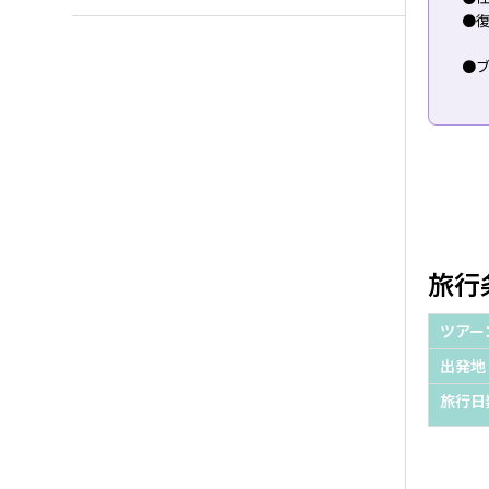
●復
●ブ
旅行
ツアー
出発地
旅行日