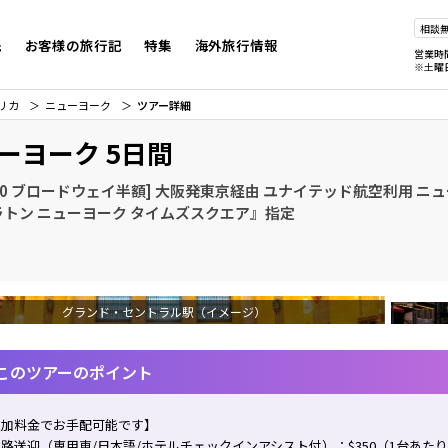
相談
先
お客様の旅行記
特集
海外旅行情報
営業時
※土曜
リカ
ニューヨーク
ツアー詳細
ーヨーク 5日間
20 ブロードウェイ半額] 大阪発東京経由 ユナイテッド航空利用 ニュ
ラトン ニューヨーク タイムズスクエア』指定
グランド・セントラル駅（イメージ）
このツアーのポイント
追加料金でお手配可能です】
路送迎（専用車/日本語/ホテルチェックインアシスト付）：$350（1台あた