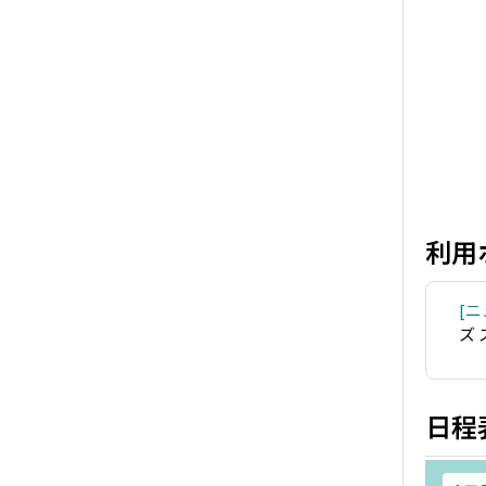
利用
ニ
ズ
日程