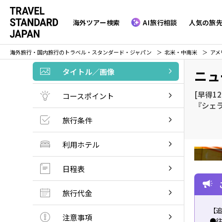
海外ツアー検索
AI旅行相談
人気の旅
海外旅行・国内旅行のトラベル・スタンダード・ジャパン
北米・中南米
アメ
タイトル／画像
ニュ
[早得1
コースポイント
『シェ
旅行条件
利用ホテル
日程表
旅行代金
【
注意事項
●往