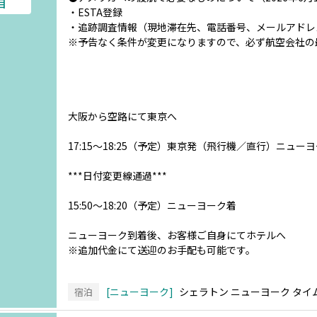
目
・ESTA登録
・追跡調査情報（現地滞在先、電話番号、メールアドレ
※予告なく条件が変更になりますので、必ず航空会社の
大阪から空路にて東京へ
17:15～18:25（予定）東京発（飛行機／直行）ニュー
***日付変更線通過***
15:50～18:20（予定）ニューヨーク着
ニューヨーク到着後、お客様ご自身にてホテルへ
※追加代金にて送迎のお手配も可能です。
ニューヨーク
シェラトン ニューヨーク タイ
宿泊