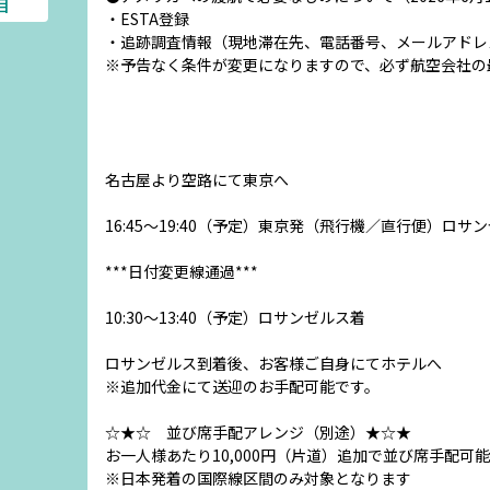
目
・ESTA登録
・追跡調査情報（現地滞在先、電話番号、メールアドレ
※予告なく条件が変更になりますので、必ず航空会社の
名古屋より空路にて東京へ
16:45～19:40（予定）東京発（飛行機／直行便）ロサ
***日付変更線通過***
10:30～13:40（予定）ロサンゼルス着
ロサンゼルス到着後、お客様ご自身にてホテルへ
※追加代金にて送迎のお手配可能です。
☆★☆ 並び席手配アレンジ（別途）★☆★
お一人様あたり10,000円（片道）追加で並び席手配可能
※日本発着の国際線区間のみ対象となります