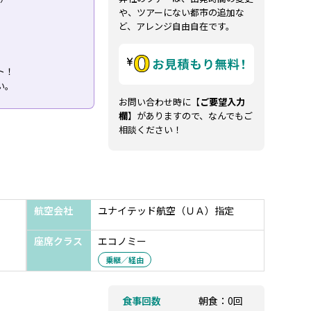
や、ツアーにない都市の追加な
ど、アレンジ自由自在です。
ト！
い。
お問い合わせ時に【
ご要望入力
欄
】がありますので、なんでもご
相談ください！
航空会社
ユナイテッド航空（ＵＡ）指定
座席クラス
エコノミー
乗継／経由
食事回数
朝食：0回