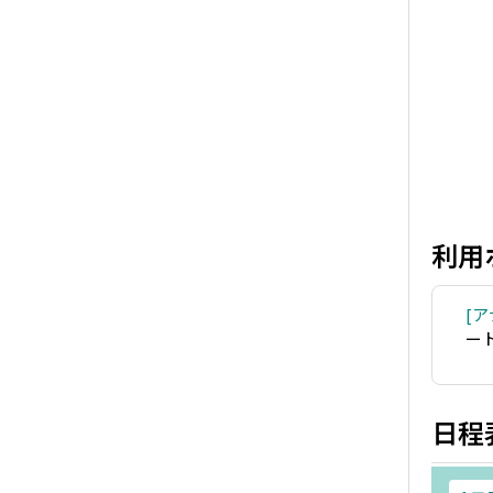
利用
ア
ー
日程