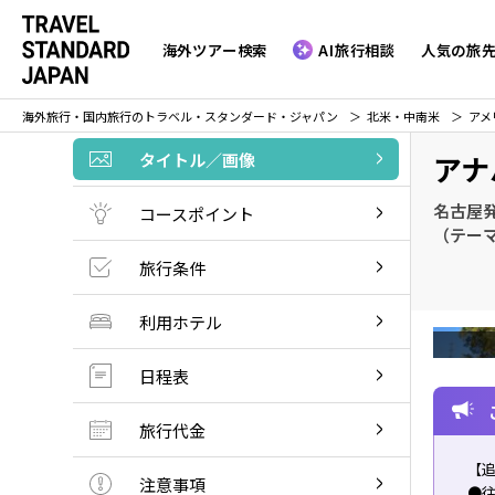
海外ツアー検索
AI旅行相談
人気の旅
海外旅行・国内旅行のトラベル・スタンダード・ジャパン
北米・中南米
アメ
タイトル／画像
アナ
名古屋
コースポイント
（テー
旅行条件
利用ホテル
日程表
旅行代金
【
注意事項
●往