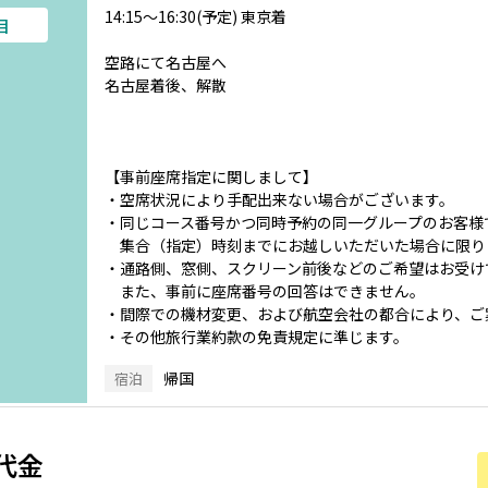
14:15～16:30(予定) 東京着
目
空路にて名古屋へ
名古屋着後、解散
【事前座席指定に関しまして】
・空席状況により手配出来ない場合がございます。
・同じコース番号かつ同時予約の同一グループのお客様
集合（指定）時刻までにお越しいただいた場合に限り
・通路側、窓側、スクリーン前後などのご希望はお受け
また、事前に座席番号の回答はできません。
・間際での機材変更、および航空会社の都合により、ご
・その他旅行業約款の免責規定に準じます。
帰国
宿泊
代金