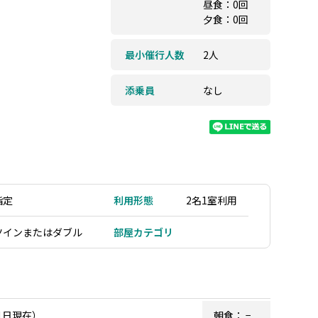
昼食：0回
夕食：0回
最小催行人数
2人
添乗員
なし
指定
利用形態
2名1室利用
ツインまたはダブル
部屋カテゴリ
1日現在）
朝食：
−