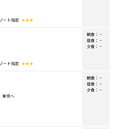
リゾート指定
★★★
朝食：
−
昼食：
−
夕食：
−
リゾート指定
★★★
朝食：
−
昼食：
−
夕食：
−
便）東京へ