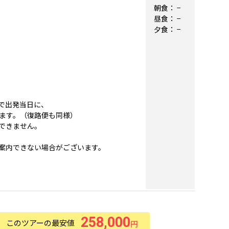
朝食：
−
昼食：
−
夕食：
−
で出発当日に、
ます。（復路便も同様）
できません。
案内できない場合がございます。
258,000
このツアーの最安値
円