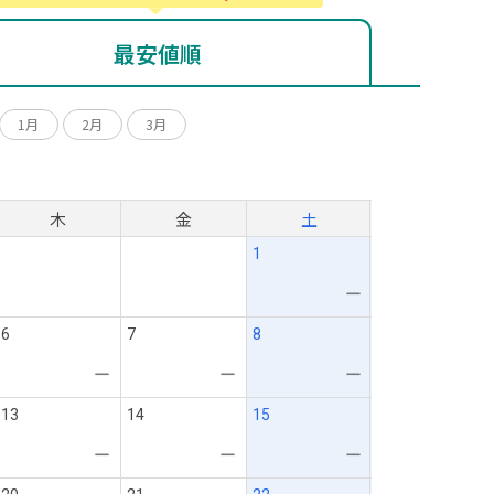
最安値順
1月
2月
3月
月
木
金
土
1
ー
6
7
8
ー
ー
ー
13
14
15
ー
ー
ー