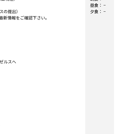
昼食：
−
スの提出）
夕食：
−
最新情報をご確認下さい。
ンゼルスへ