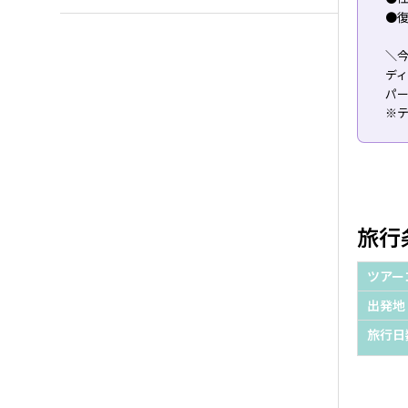
●復
＼
デ
パ
※
旅行
ツアー
出発地
旅行日