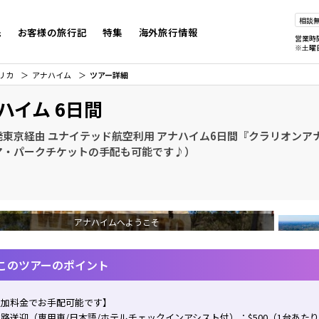
相談
先
お客様の旅行記
特集
海外旅行情報
営業時
※土曜
リカ
アナハイム
ツアー詳細
ハイム 6日間
発東京経由 ユナイテッド航空利用 アナハイム6日間『クラリオンア
マ・パークチケットの手配も可能です♪）
アナハイムへようこそ
このツアーのポイント
追加料金でお手配可能です】
路送迎（専用車/日本語/ホテルチェックインアシスト付）：$500（1台あた