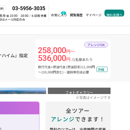
03-5956-3035
無料
0
お気に入り
閲覧履歴
マイページ
無料見積り
間:
月-金 10:00‐18:00／土日祝 休業
日はメール対応のみ
アレンジOK
258,000
円～
ナハイム』指定
536,000
円
/1名様あたり
旅行代金+燃油代金 (燃油目安111,000円
詳細
～130,000円含む)・諸税等別途必要
フォトギャラリー
※写真はイメージです
全ツアー
アレンジ
できます！
り）
弊社のツアーは、出発時間の変更