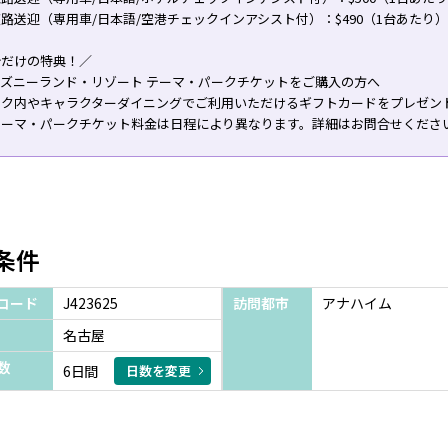
路送迎（専用車/日本語/空港チェックインアシスト付）：$490（1台あたり）
今だけの特典！／
ィズニーランド・リゾート テーマ・パークチケットをご購入の方へ
ーク内やキャラクターダイニングでご利用いただけるギフトカードをプレゼン
テーマ・パークチケット料金は日程により異なります。詳細はお問合せくださ
条件
コード
J423625
訪問都市
アナハイム
名古屋
数
6日間
日数を変更