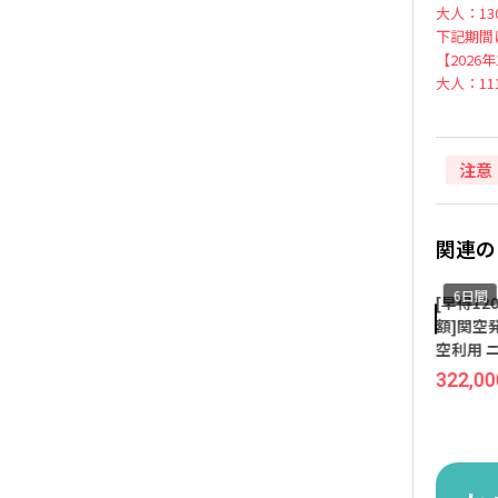
大人：130
下記期間
【2026
大人：111
注意
関連の
6日間
6日間
6日間
[早得120 ブロードウェイ半
[早得120 ブロードウェイ半
[早得1
額]成田発着 ユナイテッド航
額]≪売り切れ御免≫ 羽田
額]関空
空利用 ニューヨーク 6日間
発着 ユナイテッド航空（往
空利用 
『ザ ガリヴァント タイムズ
復直行便）利用 ニューヨー
『エジソ
65,000
504,000
324,000
687,000
322,00
円
~
円
円
~
円
スクエア』指定
ク 6日間 価格重視ホテルに
滞在（指定不可）