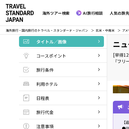
海外ツアー検索
AI旅行相談
人気の旅
海外旅行・国内旅行のトラベル・スタンダード・ジャパン
北米・中南米
アメ
タイトル／画像
ニュ
[早得1
コースポイント
『フリ
旅行条件
利用ホテル
日程表
旅行代金
【
注意事項
●往