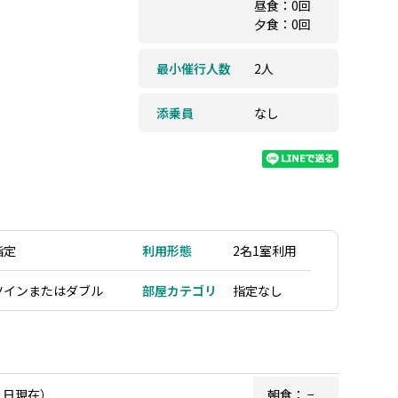
昼食：0回
夕食：0回
最小催行人数
2人
添乗員
なし
指定
利用形態
2名1室利用
ツインまたはダブル
部屋カテゴリ
指定なし
1日現在）
朝食：
−