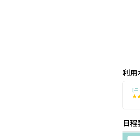
利用
ニ
★
日程