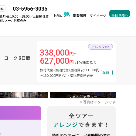
03-5956-3035
無料
0
お気に入り
閲覧履歴
マイページ
無料見積り
間:
月-金 10:00‐18:00／土日祝 休業
日はメール対応のみ
アレンジOK
338,000
円～
ーヨーク 6日間
627,000
円
/1名様あたり
旅行代金+燃油代金 (燃油目安111,000円
詳細
～130,000円含む)・諸税等別途必要
フォトギャラリー
※写真はイメージです
全ツアー
アレンジ
できます！
り）
弊社のツアーは、出発時間の変更