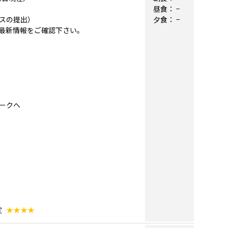
昼食：
−
スの提出）
夕食：
−
最新情報をご確認下さい。
ヨークへ
定
★★★★