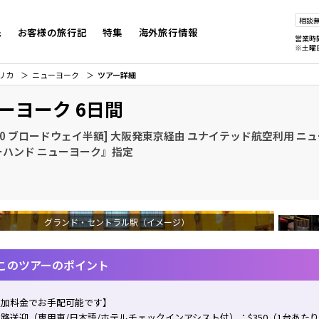
相談
先
お客様の旅行記
特集
海外旅行情報
営業時
※土曜
リカ
ニューヨーク
ツアー詳細
ーヨーク 6日間
20 ブロードウェイ半額] 大阪発東京経由 ユナイテッド航空利用 ニュ
ーハンド ニューヨーク』指定
グランド・セントラル駅（イメージ）
このツアーのポイント
追加料金でお手配可能です】
路送迎（専用車/日本語/ホテルチェックインアシスト付）：$350（1台あた