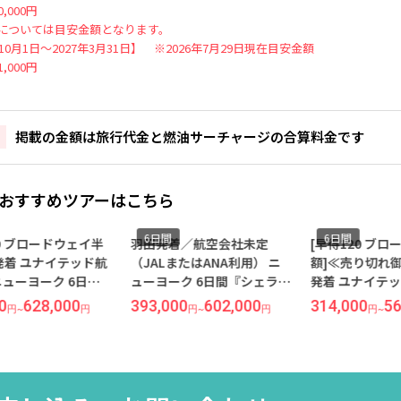
,000円
については目安金額となります。
年10月1日～2027年3月31日】 ※2026年7月29日現在目安金額
,000円
掲載の金額は旅行代金と燃油サーチャージの合算料金です
おすすめツアーはこちら
6日間
6日間
20 ブロードウェイ半
羽田発着／航空会社未定
[早得120 ブ
発着 ユナイテッド航
（JALまたはANA利用） ニ
額]≪売り切れ
ニューヨーク 6日間
ューヨーク 6日間『シェラト
発着 ユナイテ
ン ホテル』指定
ン ニューヨーク タイムズス
ニューヨーク 6
0
628,000
393,000
602,000
314,000
56
円
~
円
円
~
円
円
~
クエア』指定
視ホテルに滞在
可）