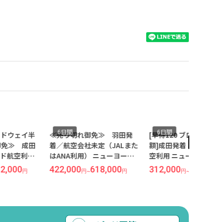
6日間
6日間
ロードウェイ半
≪売り切れ御免≫ 羽田発
[早得120 ブロードウ
御免≫ 成田
着／航空会社未定（JALまた
額]成田発着 ユナイテ
ッド航空利用
はANA利用） ニューヨーク
空利用 ニューヨーク 6
日間 価格重
6日間 価格重視ホテルに滞在
『ハイアット グランド
2,000
422,000
618,000
312,000
621,000
円
円
~
円
円
~
（指定不
（指定不可）
トラル』指定