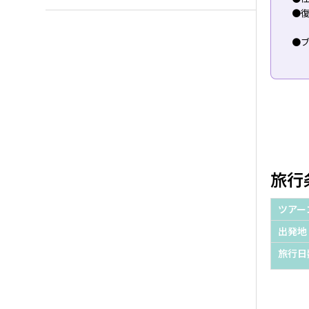
●復
●ブ
旅行
ツアー
出発地
旅行日