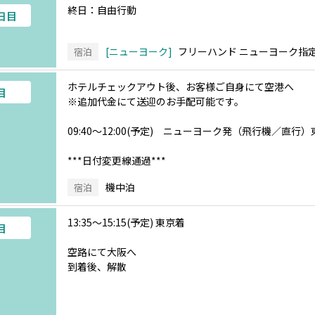
終日：自由行動
4日目
ニューヨーク
フリーハンド ニューヨーク指
宿泊
ホテルチェックアウト後、お客様ご自身にて空港へ
目
※追加代金にて送迎のお手配可能です。
09:40～12:00(予定) ニューヨーク発（飛行機／直行
***日付変更線通過***
機中泊
宿泊
13:35～15:15(予定) 東京着
目
空路にて大阪へ
到着後、解散