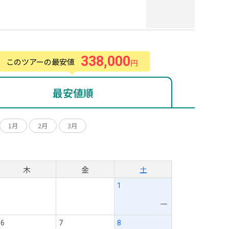
338,000
このツアーの最安値
円
最安値順
1月
2月
3月
月
木
金
土
1
ー
6
7
8