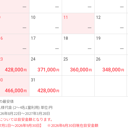
ー
ー
ー
ー
9
10
11
12
ー
ー
ー
ー
16
17
18
19
ー
ー
ー
ー
23
24
25
26
428,000
371,000
360,000
348,000
30
31
466,000
428,000
の最安値
様代金 (2～4名1室利用) 単位:円
26年8月22日～2027年3月28日
については目安金額となります。
年7月1日～2026年9月30日】 ※2026年6月30日現在目安金額