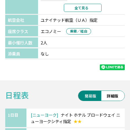
利用形態
2名1室利用
全て見る
部屋カテゴリ
指定なし
航空会社
ユナイテッド航空（ＵＡ）指定
座席クラス
エコノミー
乗継／経由
最小催行人数
2人
添乗員
なし
日程表
簡易版
詳細版
1日目
ニューヨーク
ナイト ホテル ブロードウェイ ニ
ューヨークシティ指定
★★