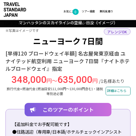
0
フォトギャラリー
お気に入り
ツアー検索
無料見積り
ニューヨーク 5番街街並み（イメージ）ⒸPhotos courtesy of The
ニューヨーク クリスマスイルミネーション（イメージ）
マンハッタンのスカイラインの空撮、日没（イメージ）
マンハッタンのブロードウェイサイン（イメージ）
Ritz-Carlton New York, Central Park
メトロポリタン美術館（イメージ）
TOP
北米・中南米
アメリカ
ニューヨーク
ツアー詳細
※写真はイメージです
※写真はイメージです
アレンジOK
ニューヨーク 7日間
[早得120 ブロードウェイ半額] 名古屋発東京経由 ユ
ナイテッド航空利用 ニューヨーク 7日間『ナイトホテ
ルブロードウェイ』指定
348,000
635,000
円～
円
/1名様あたり
旅行代金+燃油代金 (燃油目安111,000円～130,000円含む)・諸税
詳細はこちら
等別途必要
このツアーのポイント
【追加料金でお手配可能です】
●往路送迎（専用車/日本語/ホテルチェックインアシスト