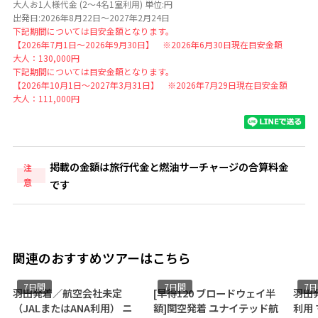
大人お1人様代金 (2～4名1室利用) 単位:円
出発日:2026年8月22日～2027年2月24日
下記期間については目安金額となります。
【2026年7月1日～2026年9月30日】 ※2026年6月30日現在目安金額
大人：130,000円
下記期間については目安金額となります。
【2026年10月1日～2027年3月31日】 ※2026年7月29日現在目安金額
大人：111,000円
掲載の金額は旅行代金と燃油サーチャージの合算料金
注
意
です
関連のおすすめツアーはこちら
7日間
7日間
7
羽田発着／航空会社未定
[早得120 ブロードウェイ半
羽田
（JALまたはANA利用） ニ
額]関空発着 ユナイテッド航
利用