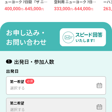
ューヨーク 7日間 『ザ ニュ
空利用 ニューヨーク 7日間
ーハ
ーヨーカー ア ウィンダムホ
『ナイトホテルブロードウ
400,000
645,000
333,000
644,000
263
円
~
円
円
~
円
テル』指定
ェイ』指定
お申し込み・
お問い合わせ
出発日・参加人数
1
出発日
第一希望
必須
第二希望