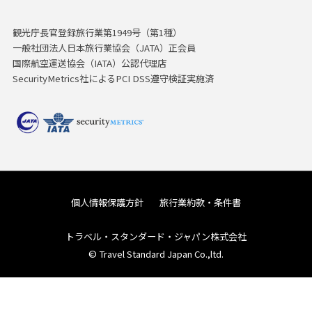
観光庁長官登録旅行業第1949号（第1種）
一般社団法人日本旅行業協会（JATA）正会員
国際航空運送協会（IATA）公認代理店
SecurityMetrics社によるPCI DSS遵守検証実施済
個人情報保護方針
旅行業約款・条件書
トラベル・スタンダード・ジャパン株式会社
© Travel Standard Japan Co.,ltd.