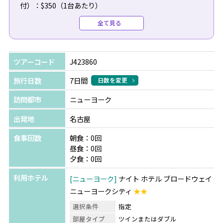
付）：$350（1台あたり）
●復路送迎（専用車/日本語）：$295（1台あたり）
全て見る
●ブロードウェイミュージカル：最大50%OFFで手配可
能！詳しくはお問い合わせください。
ツアーコード
J423860
旅行日数
7日間
日数を変更
訪問都市
ニューヨーク
★おひとり様ご参加される場合は、おひとり様追加代金
（+50,000円～）が発生いたします。
出発地
名古屋
食事回数
朝食：0回
昼食：0回
夕食：0回
利用ホテル
ニューヨーク
ナイト ホテル ブロードウェイ
ニューヨークシティ
★★
選択条件
指定
部屋タイプ
ツインまたはダブル