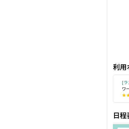
利用
ラ
ワ
★
日程