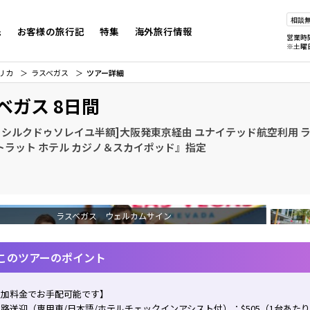
相談
先
お客様の旅行記
特集
海外旅行情報
営業時
※土曜
リカ
ラスベガス
ツアー詳細
ベガス 8日間
0 シルクドゥソレイユ半額]大阪発東京経由 ユナイテッド航空利用 
トラット ホテル カジノ＆スカイポッド』指定
ラスベガス ウェルカムサイン
このツアーのポイント
追加料金でお手配可能です】
路送迎（専用車/日本語/ホテルチェックインアシスト付）：$505（1台あた