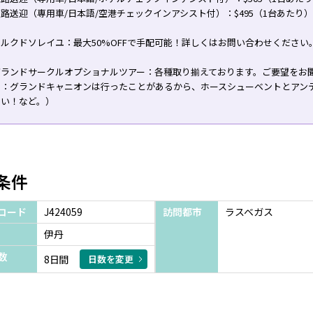
路送迎（専用車/日本語/空港チェックインアシスト付）：$495（1台あたり）
ルクドソレイユ：最大50%OFFで手配可能！詳しくはお問い合わせください
グランドサークルオプショナルツアー：各種取り揃えております。ご要望をお
例：グランドキャニオンは行ったことがあるから、ホースシューベントとアン
たい！など。）
条件
コード
J424059
訪問都市
ラスベガス
伊丹
数
8日間
日数を変更