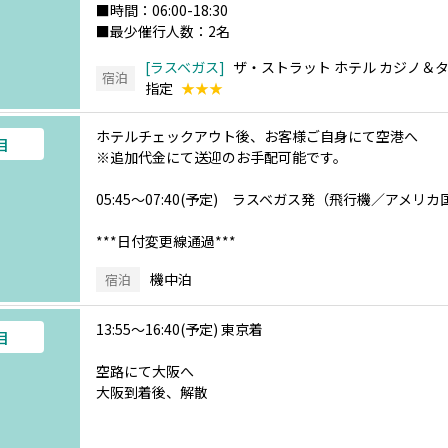
■時間：06:00-18:30
■最少催行人数：2名
ラスベガス
ザ・ストラット ホテル カジノ＆
宿泊
指定
★★★
ホテルチェックアウト後、お客様ご自身にて空港へ
目
※追加代金にて送迎のお手配可能です。
05:45～07:40(予定) ラスベガス発（飛行機／アメ
***日付変更線通過***
機中泊
宿泊
13:55～16:40(予定) 東京着
目
空路にて大阪へ
大阪到着後、解散