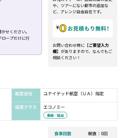
や、ツアーにない都市の追加な
ど、アレンジ自由自在です。
。
聞かせください。
テロープだけに行
お問い合わせ時に【
ご要望入力
欄
】がありますので、なんでもご
相談ください！
航空会社
ユナイテッド航空（ＵＡ）指定
座席クラス
エコノミー
乗継／経由
食事回数
朝食：0回