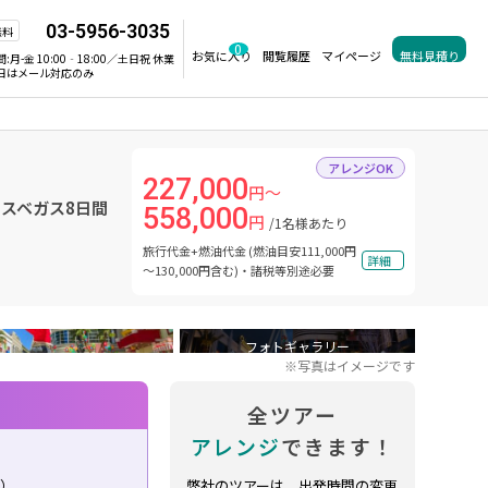
03-5956-3035
無料
0
お気に入り
閲覧履歴
マイページ
無料見積り
間:
月-金 10:00‐18:00／土日祝 休業
日はメール対応のみ
アレンジOK
227,000
円～
ラスベガス8日間
558,000
円
/1名様あたり
旅行代金+燃油代金 (燃油目安111,000円
詳細
～130,000円含む)・諸税等別途必要
フォトギャラリー
※写真はイメージです
全ツアー
アレンジ
できます！
り）
弊社のツアーは、出発時間の変更