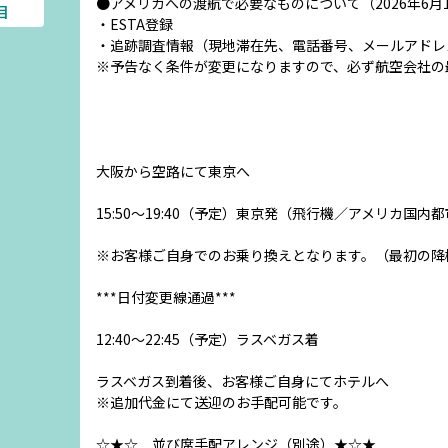
●アメリカへの渡航で必要なものについて（2026年6月
目
・ESTA登録
・追跡調査情報（現地滞在先、電話番号、メールアドレ
※予告なく条件が変更になりますので、必ず航空会社の
大阪から空路にて東京へ
15:50～19:40（予定）東京発（飛行機／アメリカ国
※お客様ご自身でのお乗り換えとなります。（最初の降
***日付変更線通過***
12:40～22:45（予定）ラスベガス着
ラスベガス到着後、お客様ご自身にてホテルへ
※追加代金にて送迎のお手配可能です。
☆★☆ 並び席手配アレンジ（別途）★☆★