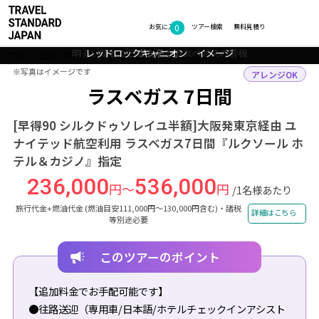
0
フォトギャラリー
お気に入り
ツアー検索
無料見積り
世界中で話題のフォトジェニックなカラフルな岩「セブンマジックマ
明るい晴れた日の有名なラスベガスの看板
レッドロックキャニオン イメージ
ラスベガス ウェルカムサイン
ウンテン」
TOP
北米・中南米
アメリカ
ラスベガス
ツアー詳細
※写真はイメージです
※写真はイメージです
アレンジOK
ラスベガス 7日間
[早得90 シルクドゥソレイユ半額]大阪発東京経由 ユ
ナイテッド航空利用 ラスベガス7日間『ルクソール ホ
テル＆カジノ』指定
236,000
536,000
円～
円
/1名様あたり
旅行代金+燃油代金 (燃油目安111,000円～130,000円含む)・諸税
詳細はこちら
等別途必要
このツアーのポイント
【追加料金でお手配可能です】
●往路送迎（専用車/日本語/ホテルチェックインアシスト