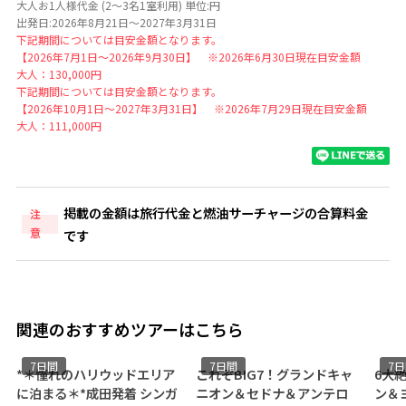
大人お1人様代金 (2～3名1室利用) 単位:円
出発日:2026年8月21日～2027年3月31日
下記期間については目安金額となります。
【2026年7月1日～2026年9月30日】 ※2026年6月30日現在目安金額
大人：130,000円
下記期間については目安金額となります。
【2026年10月1日～2027年3月31日】 ※2026年7月29日現在目安金額
大人：111,000円
掲載の金額は旅行代金と燃油サーチャージの合算料金
注
意
です
関連のおすすめツアーはこちら
7日間
7日間
7
*＊憧れのハリウッドエリア
これぞBIG7！グランドキャ
6大
に泊まる＊*成田発着 シンガ
ニオン＆セドナ＆アンテロ
ン＆