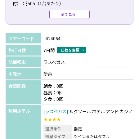
付）：$505（1台あたり）
●復路送迎（専用車/日本語/空港チェックインアシスト
全て見る
付）：$495（1台あたり）
●シルクドソレイユ：最大50%OFFで手配可能！詳しくは
ツアーコード
J424064
お問い合わせください。
旅行日数
7日間
日数を変更
●グランドサークルオプショナルツアー：各種取り揃えて
訪問都市
ラスベガス
おります。ご要望をお聞かせください。（例：グランドキ
ャニオンは行ったことがあるから、ホースシューベントと
出発地
伊丹
アンテロープだけに行きたい！など。）
食事回数
朝食：0回
昼食：0回
夕食：0回
利用ホテル
ラスベガス
ルクソール ホテル アンド カジノ
★★★★
選択条件
指定
部屋タイプ
ツインまたはダブル