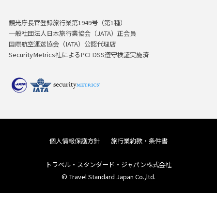
観光庁長官登録旅行業第1949号（第1種）
一般社団法人日本旅行業協会（JATA）正会員
国際航空運送協会（IATA）公認代理店
SecurityMetrics社によるPCI DSS遵守検証実施済
個人情報保護方針
旅行業約款・条件書
トラベル・スタンダード・ジャパン株式会社
© Travel Standard Japan Co.,ltd.