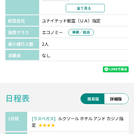
利用形態
2名1室利用
全て見る
部屋カテゴリ
指定なし
航空会社
ユナイテッド航空（ＵＡ）指定
座席クラス
エコノミー
乗継／経由
最小催行人数
2人
添乗員
なし
日程表
簡易版
詳細版
1日目
ラスベガス
ルクソール ホテル アンド カジノ指
定
★★★★