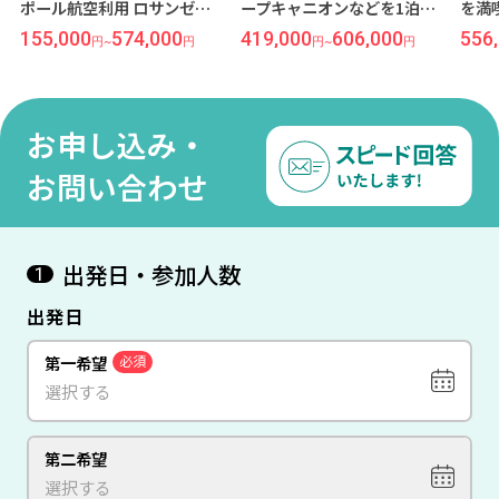
ポール航空利用 ロサンゼル
ープキャニオンなどを1泊2
を満
ス7日間『ハリウッドヒスト
日で巡る観光付（日本語ガ
経由
155,000
574,000
419,000
606,000
556
円
~
円
円
~
円
リック ホテル』指定
イド）名古屋発東京経由／
便利
航空会社未定（JALまたは
ーカ
ANA利用） ラスベガス7日間
ンフ
『サーカスサーカス ホテル
『パ
お申し込み・
＆カジノ』指定
ン 
ンス
お問い合わせ
出発日・参加人数
1
出発日
第一希望
必須
第二希望