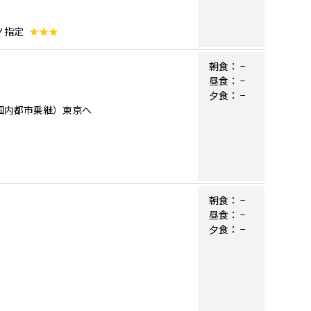
ノ指定
★★★
朝食：
−
昼食：
−
夕食：
−
リカ国内都市乗継）東京へ
朝食：
−
昼食：
−
夕食：
−