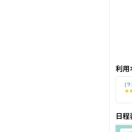
利用
ラ
★
日程