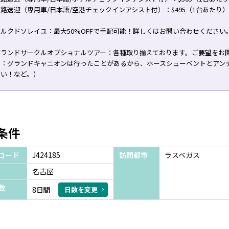
路送迎（専用車/日本語/空港チェックインアシスト付）：$495（1台あたり）
ルクドソレイユ：最大50%OFFで手配可能！詳しくはお問い合わせください
グランドサークルオプショナルツアー：各種取り揃えております。ご要望をお
例：グランドキャニオンは行ったことがあるから、ホースシューベントとアン
たい！など。）
条件
コード
J424185
訪問都市
ラスベガス
名古屋
数
8日間
日数を変更