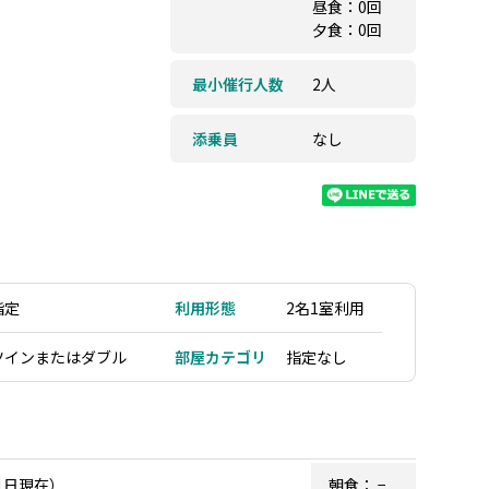
昼食：0回
夕食：0回
最小催行人数
2人
添乗員
なし
指定
利用形態
2名1室利用
ツインまたはダブル
部屋カテゴリ
指定なし
1日現在）
朝食：
−