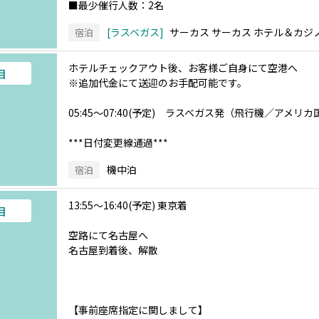
■最少催行人数：2名
ラスベガス
サーカス サーカス ホテル＆カジ
宿泊
ホテルチェックアウト後、お客様ご自身にて空港へ
目
※追加代金にて送迎のお手配可能です。
05:45～07:40(予定) ラスベガス発（飛行機／アメ
***日付変更線通過***
機中泊
宿泊
13:55～16:40(予定) 東京着
目
空路にて名古屋へ
名古屋到着後、解散
【事前座席指定に関しまして】