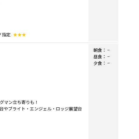
ノ指定
★★★
朝食：
−
昼食：
−
夕食：
−
リグマン立ち寄りも！
台やブライト・エンジェル・ロッジ展望台