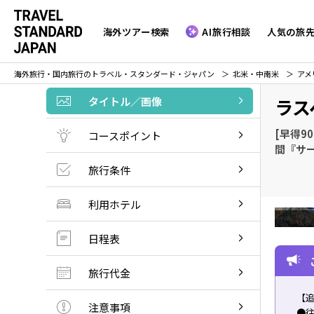
海外ツアー検索
AI旅行相談
人気の旅
海外旅行・国内旅行のトラベル・スタンダード・ジャパン
北米・中南米
アメ
タイトル／画像
ラス
[早得9
コースポイント
間『サ
旅行条件
利用ホテル
日程表
旅行代金
【
注意事項
●往