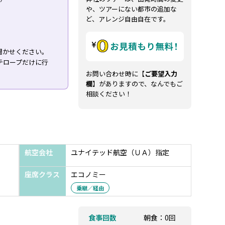
や、ツアーにない都市の追加な
ど、アレンジ自由自在です。
。
聞かせください。
テロープだけに行
お問い合わせ時に【
ご要望入力
欄
】がありますので、なんでもご
相談ください！
航空会社
ユナイテッド航空（ＵＡ）指定
座席クラス
エコノミー
乗継／経由
食事回数
朝食：0回