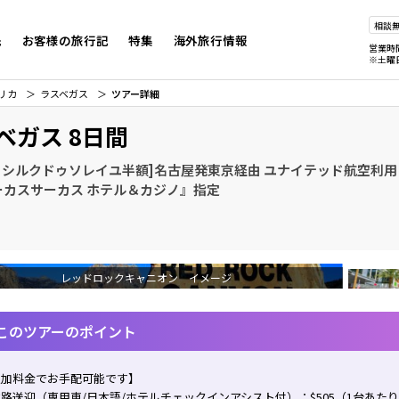
相談
先
お客様の旅行記
特集
海外旅行情報
営業時
※土曜
リカ
ラスベガス
ツアー詳細
ベガス 8日間
0 シルクドゥソレイユ半額]名古屋発東京経由 ユナイテッド航空利用
ーカスサーカス ホテル＆カジノ』指定
レッドロックキャニオン イメージ
このツアーのポイント
追加料金でお手配可能です】
路送迎（専用車/日本語/ホテルチェックインアシスト付）：$505（1台あた