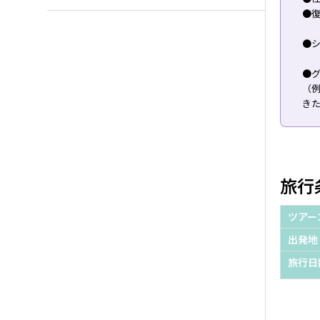
●復
●シ
●
（
き
旅行
ツアー
出発地
旅行日