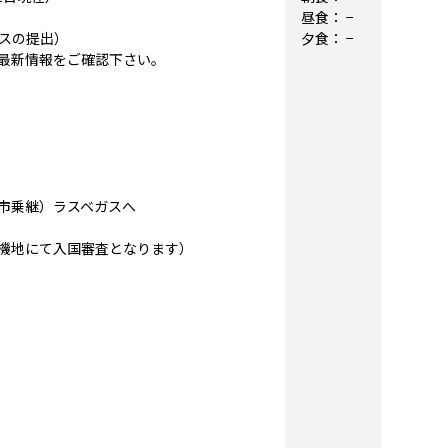
昼食：
−
スの提出）
夕食：
−
最新情報をご確認下さい。
内都市乗継）ラスベガスへ
機地にて入国審査となります）