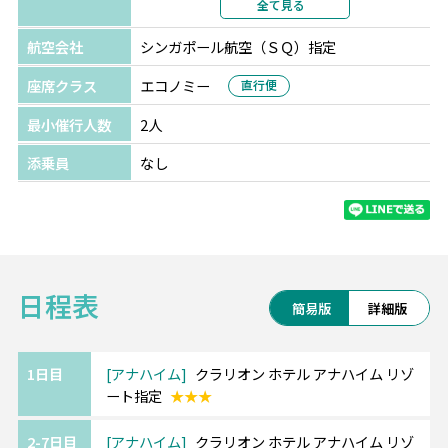
全て見る
部屋カテゴリ
航空会社
シンガポール航空（ＳＱ）指定
座席クラス
エコノミー
直行便
最小催行人数
2人
添乗員
なし
日程表
簡易版
詳細版
1日目
アナハイム
クラリオン ホテル アナハイム リゾ
ート指定
★★★
2-7日目
アナハイム
クラリオン ホテル アナハイム リゾ