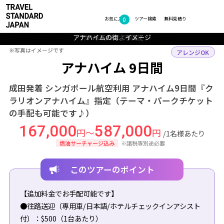
0
フォトギャラリー
お気に入り
ツアー検索
無料見積り
アナハイムの街 イメージ
アナハイムの街 イメージ
アナハイムへようこそ
アナハイムの夕暮れ
カリフォルニアの空
TOP
北米・中南米
アメリカ
アナハイム
ツアー詳細
※写真はイメージです
※写真はイメージです
アレンジOK
アナハイム 9日間
成田発着 シンガポール航空利用 アナハイム9日間『ク
ラリオンアナハイム』指定（テーマ・パークチケット
の手配も可能です♪）
167,000
587,000
円～
円
/1名様あたり
燃油サーチャージ込み
※諸税等別途必要
このツアーのポイント
【追加料金でお手配可能です】
●往路送迎（専用車/日本語/ホテルチェックインアシスト
付）：$500（1台あたり）