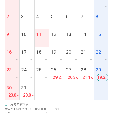
ー
2
3
4
5
6
7
8
ー
ー
ー
ー
ー
ー
ー
9
10
11
12
13
14
15
ー
ー
ー
ー
ー
ー
ー
16
17
18
19
20
21
22
ー
ー
ー
ー
ー
ー
ー
23
24
25
26
27
28
29
29.2
20.3
21.1
19.3
ー
ー
ー
最
30
31
安
23.8
23.8
○
…月内の最安値
大人お1人様代金 (2～3名1室利用) 単位:円