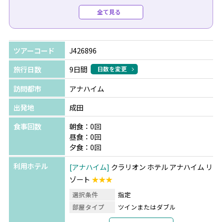
●復路送迎（専用車/日本語/空港チェックインアシスト
全て見る
付）：$490（1台あたり）
＼今だけの特典！／
ツアーコード
J426896
ディズニーランド・リゾート テーマ・パークチケットをご
購入の方へ
旅行日数
9日間
日数を変更
パーク内やキャラクターダイニングでご利用いただけるギ
訪問都市
アナハイム
フトカードをプレゼント！
※テーマ・パークチケット料金は日程により異なります。
出発地
成田
詳細はお問合せください。
食事回数
朝食：0回
昼食：0回
★こちらのツアーは1名様ではご参加いただけません。
夕食：0回
シンガポール航空以外の航空会社利用プランにてお問い合
利用ホテル
アナハイム
クラリオン ホテル アナハイム リ
わせください。
ゾート
★★★
★混雑時には経由便も含めて最安値プランをご提案させて
選択条件
指定
いただきます。
部屋タイプ
ツインまたはダブル
お気軽にお申し付けください！
利用形態
2名1室利用