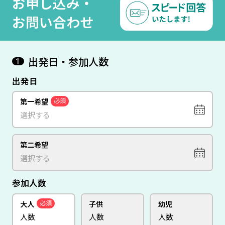
お申し込み・
『サーカスサーカス ホテル
＆カジノ』指定
お問い合わせ
出発日・参加人数
1
出発日
第一希望
必須
第二希望
参加人数
大人
子供
幼児
必須