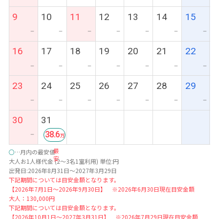
9
10
11
12
13
14
15
ー
ー
ー
ー
ー
ー
ー
16
17
18
19
20
21
22
ー
ー
ー
ー
ー
ー
ー
23
24
25
26
27
28
29
ー
ー
ー
ー
ー
ー
ー
30
31
38.6
ー
最
○
…月内の最安値
安
大人お1人様代金 (2～3名1室利用) 単位:円
出発日:2026年8月31日～2027年3月29日
下記期間については目安金額となります。
【2026年7月1日～2026年9月30日】 ※2026年6月30日現在目安金額
大人：130,000円
下記期間については目安金額となります。
【2026年10月1日～2027年3月31日】 ※2026年7月29日現在目安金額