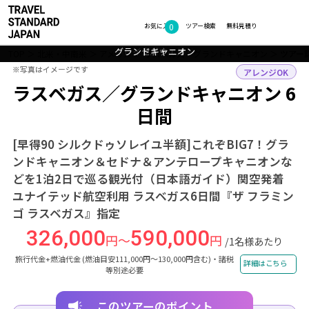
0
フォトギャラリー
お気に入り
ツアー検索
無料見積り
アンテロープキャニオン（イメージ）
グランドキャニオン
ホースシューベンド
レイクパウエル
セドナ
TOP
北米・中南米
アメリカ
ラスベガス・グランドキャニオン
ツアー
※写真はイメージです
※写真はイメージです
アレンジOK
ラスベガス／グランドキャニオン 6
日間
[早得90 シルクドゥソレイユ半額]これぞBIG7！グラ
ンドキャニオン＆セドナ＆アンテロープキャニオンな
どを1泊2日で巡る観光付（日本語ガイド）関空発着
ユナイテッド航空利用 ラスベガス6日間『ザ フラミン
ゴ ラスベガス』指定
326,000
590,000
円～
円
/1名様あたり
旅行代金+燃油代金 (燃油目安111,000円～130,000円含む)・諸税
詳細はこちら
等別途必要
このツアーのポイント