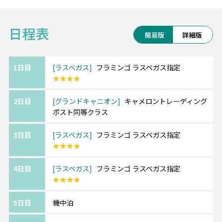
人100ドル）が免除
対象：パス所有者＋同行の大人3名（16歳以
日程表
上）まで
簡易版
詳細版
価格：$250
購入方法：Recreation.gov モバイルアプリ
1日目
ラスベガス
フラミンゴ ラスベガス指定
★★★★
2日目
グランドキャニオン
キャメロントレーディング
ポスト同等クラス
3日目
ラスベガス
フラミンゴ ラスベガス指定
★★★★
4日目
ラスベガス
フラミンゴ ラスベガス指定
★★★★
5日目
機中泊