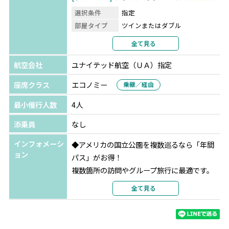
選択条件
指定
➃ホースシューベンド
部屋タイプ
ツインまたはダブル
岩の形が馬の蹄鉄の形に似ていることからそう呼ばれてい
利用形態
2名1室利用
全て見る
ます。
部屋カテゴリ
部屋指定なし
航空会社
ユナイテッド航空（ＵＡ）指定
グランドキャニオン
キャメロントレーディ
⑤レイクパウエル
ングポスト
座席クラス
エコノミー
乗継／経由
SFに出て来そうな幻想的な湖。全米で2番目に大きな人造
選択条件
同等クラス
ホテルリスト
湖です。
最小催行人数
4人
部屋タイプ
ツインまたはダブル
利用形態
2名1室利用
添乗員
なし
⑥夏季はまるで火星のようなバレーオブファイアー州立公
部屋カテゴリ
指定なし
園、又は冬季は世にも不思議なグランドステアケース＝エ
インフォメーシ
◆アメリカの国立公園を複数巡るなら「年間
スカランテ国定公園トッドストゥール（マッシュルーム奇
ラスベガス
フラミンゴ ラスベガス
★★★★
ョン
パス」がお得！
怪岩群）を訪れます。
選択条件
指定
複数箇所の訪問やグループ旅行に最適です。
部屋タイプ
ツインまたはダブル
ご不明な点がございましたらお気軽にお問い
全て見る
⑦ルート66の宿場町セリグマンなど内容盛りだくさん♪
利用形態
2名1室利用
合わせください。
部屋カテゴリ
指定なし
内容：米国非居住者向けの国立公園入場料（1