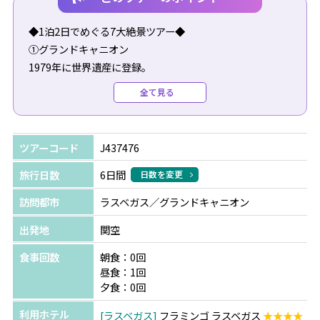
◆1泊2日でめぐる7大絶景ツアー◆
①グランドキャニオン
1979年に世界遺産に登録。
世界の国立公園の中でも圧倒的なスケールと自然の雄大さ
全て見る
を感じることができます。
②セドナ
ツアーコード
J437476
ネイティブアメリカンの聖地で、パワースポットとして人
気のセドナ。
旅行日数
6日間
日数を変更
カテドラルロックやベルロック、チャペルオブホリークロ
訪問都市
ラスベガス／グランドキャニオン
ス、エアポートメサなどを観光します。
※冬季時間は夕日鑑賞有
出発地
関空
食事回数
朝食：0回
③アンテロープキャニオン
昼食：1回
鉄砲水で岩が削られてできた洞窟のような場所ですが、太
夕食：0回
陽の光が隙間から差し込む様はとても美しく神秘的。
利用ホテル
ラスベガス
フラミンゴ ラスベガス
★★★★