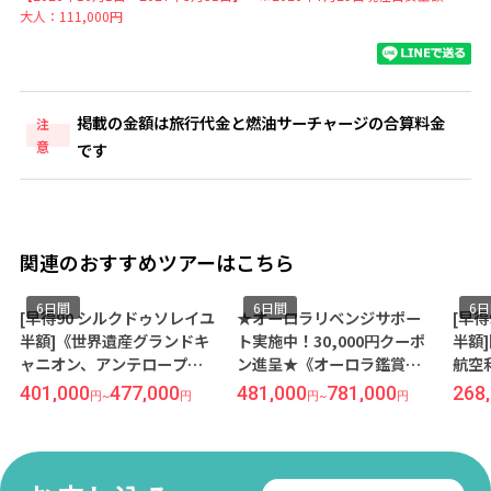
大人：111,000円
掲載の金額は旅行代金と燃油サーチャージの合算料金
注
意
です
関連のおすすめツアーはこちら
6日間
6日間
6
[早得90 シルクドゥソレイユ
★オーロラリベンジサポー
[早
半額]《世界遺産グランドキ
ト実施中！30,000円クーポ
半額
ャニオン、アンテロープキ
ン進呈★《オーロラ鑑賞と
航空
ャニオン、モニュメントバ
安心の往復送迎付》 羽田発
泊＆
401,000
477,000
481,000
781,000
268
円
~
円
円
~
円
レーなどアメリカ大自然『8
着 デルタ航空利用 フェアバ
『ヒ
大スポット』を巡る旅》
ンクス6日間
コ 
羽田発着 ユナイテッド航
&『
空利用 ラスベガス6日間