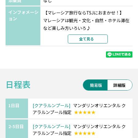
添乗員
なし
インフォメーシ
【マレーシア旅行ならTSJにおまかせ！】
ョン
マレーシアは観光・文化・自然・ホテル滞在
など楽しみ方いろいろ♪
ご予算やご希望に合わせてアレンジも対応可
全て見る
能です！
お気軽にご相談くださいませ。
日程表
◆◇活気あふれる近代都市 クアラルンプール
簡易版
詳細版
◇◆
高層タワーやコロニアル建築、様々な文化が
混在する大都市！
1日目
クアラルンプール
マンダリンオリエンタル ク
アラルンプール指定
★★★★★
物価が安く、ショッピングや一流ホテルがお
得に楽しめます♪
2-5日目
クアラルンプール
マンダリンオリエンタル ク
アラルンプール指定
★★★★★