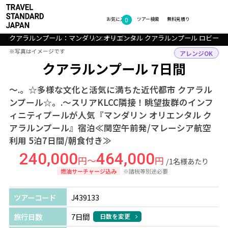
0
フォトギャラリー
お気に入り
ツアー検索
無料見積り
クアラルンプール：マンダリン オリエンタル クアラルンプール 客室一
クアラルンプール：マンダリン オリエンタル クアラルンプール インフ
クアラルンプール：マンダリン オリエンタル クアラルンプール ラウン
クアラルンプール：マンダリン オリエンタル クアラルンプール ロビー
クアラルンプール：マンダリン オリエンタル クアラルンプール バー
ィニティプール
例
ジ
TOP
アジア
マレーシア
クアラルンプール
ツアー詳細
※写真はイメージです
※写真はイメージです
アレンジOK
クアラルンプール 7日間
～.。☆多様な文化と活気に満ちた近代都市 クアラル
ンプール☆。.～スリアKLCC隣接！眺望抜群のインフ
ィニティプールが人気『マンダリン オリエンタル ク
アラルンプール』宿泊≪関空午前発/マレーシア航空
利用 5泊7日間/朝食付き≫
240,000
464,000
円～
円
/1名様あたり
燃油サーチャージ込み
※諸税等別途必要
ツアーコード
J439133
旅行日数
7日間
日数を変更