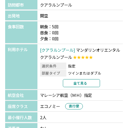
訪問都市
クアラルンプール
出発地
関空
食事回数
朝食：5回
昼食：0回
夕食：0回
利用ホテル
クアラルンプール
マンダリンオリエンタル
クアラルンプール
★★★★★
選択条件
指定
部屋タイプ
ツインまたはダブル
利用形態
2名1室利用
全て見る
部屋カテゴリ
デラックスシティビュー
航空会社
マレーシア航空（ＭＨ）指定
座席クラス
エコノミー
直行便
最小催行人数
2人