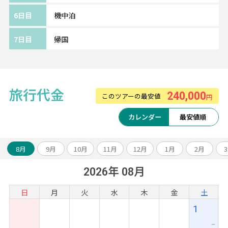
《クアラルンプール/マンダリン オリエンタ
6日目
機中泊
ル》━━・・
ツインタワー徒歩5分に位置する5ッ星ホテ
7日目
帰国
ル。
スリアKLCCが隣接しており、ショッピングに
も便利。
インフィニティプールからKLCCパークの眺望
旅行代金
240,000
このツアーの最安値
円
をお楽しみ頂けます。
カレンダー
最安値順
8月
9月
10月
11月
12月
1月
2月
2026年 08月
日
月
火
水
木
金
土
1
ー