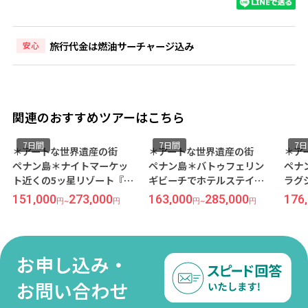
旅行代金は燃油サーチャージ込み
安心
関連のおすすめツアーはこちら
7日間
7日間
7
＊アートな世界遺産の街
＊アートな世界遺産の街
＊ア
ペナン島＊ナイトマーケッ
ペナン島＊バトゥフェリン
ペナ
ト近くの5ッ星リゾート『パ
ギビーチでホテルステイを
ラグ
ークロイヤル ペナン』宿泊
心から楽しむ休日━━・・
ース
151,000
273,000
163,000
285,000
176
円
~
円
円
~
円
≪福岡午前発/シンガポール
『シャングリラズ ラサ サヤ
ル＜
航空利用/ペナン島-バトゥ
ン』宿泊 ≪福岡午前発/シン
利用
フェリンギ- 5泊7日間/朝食
ガポール航空利用/ペナン島
発/
付き≫
5泊7日間/朝食付き≫
ペナ
お申し込み・
泊7
お問い合わせ