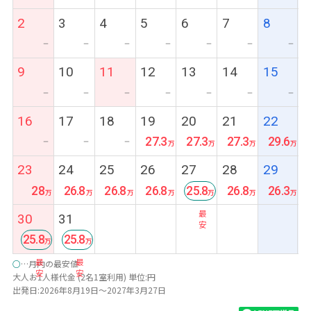
2
3
4
5
6
7
8
ー
ー
ー
ー
ー
ー
ー
9
10
11
12
13
14
15
ー
ー
ー
ー
ー
ー
ー
16
17
18
19
20
21
22
27.3
27.3
27.3
29.6
ー
ー
ー
23
24
25
26
27
28
29
28
26.8
26.8
26.8
25.8
26.8
26.3
最
30
31
安
25.8
25.8
最
最
○
…月内の最安値
安
安
大人お1人様代金 (2名1室利用) 単位:円
出発日:2026年8月19日～2027年3月27日