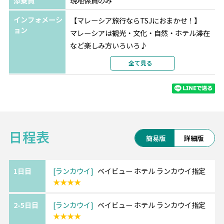
添乗員
現地係員のみ
インフォメーシ
【マレーシア旅行ならTSJにおまかせ！】
ョン
マレーシアは観光・文化・自然・ホテル滞在
など楽しみ方いろいろ♪
ご予算やご希望に合わせてアレンジも対応可
全て見る
能です！
お気軽にご相談くださいませ。
日程表
◆◇穴場リゾート ランカウイ◇◆
簡易版
詳細版
アンダマン海に浮かぶ数々の伝説と太古の森
に抱かれた神秘の島。
世界中から多くの観光客が訪れる隠れ家リゾ
1日目
ランカウイ
ベイビュー ホテル ランカウイ指定
★★★★
ートで非日常を過ごしませんか♪
2-5日目
ランカウイ
ベイビュー ホテル ランカウイ指定
★★★★
《ランカウイ/ベイビュー ホテル ランカウ