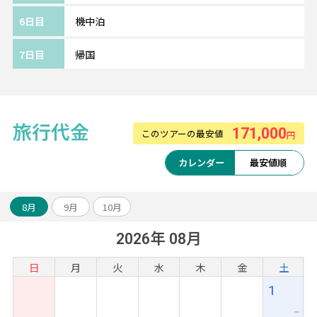
イ》━━・・
6日目
機中泊
クアタウンに位置する4ッ星ホテル。
ナイトマーケットに近く、周りには免税店や
7日目
帰国
レストランなどがあり便利な立地です。
リノベーションされ、清潔感のある客室で気
持ちよく滞在できそう◎
旅行代金
171,000
このツアーの最安値
円
カレンダー
最安値順
8月
9月
10月
2026年 08月
日
月
火
水
木
金
土
1
ー