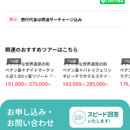
旅行代金は燃油サーチャージ込み
安心
関連のおすすめツアーはこちら
間
7日間
7日間
ートな世界遺産の街
＊アートな世界遺産の街
＊アートな世
ン島＊ナイトマーケッ
ペナン島＊バトゥフェリン
ペナン島＊歴
くの5ッ星リゾート『パ
ギビーチでホテルステイを
ラグジュアリ
イヤル ペナン』宿泊
心から楽しむ休日━━・・
ースタン アン
000
273,000
163,000
285,000
176,000
3
円
~
円
円
~
円
円
~
午前発/シンガポール
『シャングリラズ ラサ サヤ
ル＜プランタ
用/ペナン島-バトゥ
ン』宿泊 ≪福岡午前発/シン
利用OK＞』宿
ンギ- 5泊7日間/朝食
ガポール航空利用/ペナン島
発/シンガポー
≫
5泊7日間/朝食付き≫
ペナン島-ジョ
お申し込み・
泊7日間/朝食
お問い合わせ