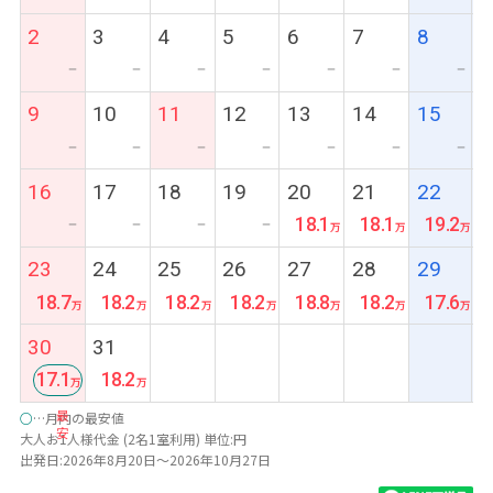
2
3
4
5
6
7
8
ー
ー
ー
ー
ー
ー
ー
9
10
11
12
13
14
15
ー
ー
ー
ー
ー
ー
ー
16
17
18
19
20
21
22
18.1
18.1
19.2
ー
ー
ー
ー
23
24
25
26
27
28
29
18.7
18.2
18.2
18.2
18.8
18.2
17.6
30
31
17.1
18.2
最
○
…月内の最安値
安
大人お1人様代金 (2名1室利用) 単位:円
出発日:2026年8月20日～2026年10月27日