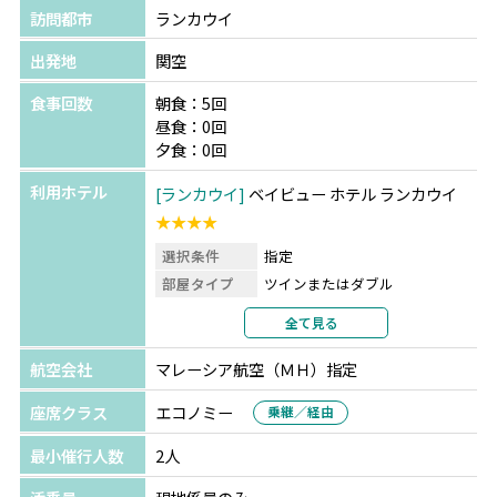
訪問都市
ランカウイ
出発地
関空
食事回数
朝食：5回
昼食：0回
夕食：0回
利用ホテル
ランカウイ
ベイビュー ホテル ランカウイ
★★★★
選択条件
指定
部屋タイプ
ツインまたはダブル
利用形態
2名1室利用
全て見る
部屋カテゴリ
指定なし
航空会社
マレーシア航空（ＭＨ）指定
座席クラス
エコノミー
乗継／経由
最小催行人数
2人