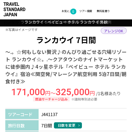
0
フォトギャラリー
お気に入り
ツアー検索
無料見積り
ランカウイ：ベイビュー ホテル ランカウイ ラウンジバー
ランカウイ：ベイビュー ホテル ランカウイ 客室一例
ランカウイ：ベイビュー ホテル ランカウイ プール
ランカウイ：ベイビュー ホテル ランカウイ 外観
ランカウイ：サンセット
TOP
アジア
マレーシア
ランカウイ
ツアー詳細
※写真はイメージです
※写真はイメージです
アレンジOK
ランカウイ 7日間
～.。☆何もしない贅沢♪のんびり過ごせる穴場リゾー
ト ランカウイ☆。.～クアタウンのナイトマーケット
に徒歩圏内♪4ッ星ホテル『ベイビュー ホテル ランカ
ウイ』宿泊≪関空発/マレーシア航空利用 5泊7日間/朝
食付き≫
171,000
325,000
円～
円
/1名様あたり
燃油サーチャージ込み
※諸税等別途必要
ツアーコード
J441137
旅行日数
7日間
日数を変更