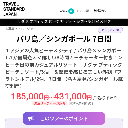
0
フォトギャラリー
お気に入り
ツアー検索
無料見積り
シンガポール：ザ フラートン ホテル シンガポール プール
サダラ ブティック ビーチ リゾート レストラン イメージ
サダラ ブティック ビーチ リゾート プール イメージ
シンガポール：ザ フラートン ベイ ホテル ロビー
TOP
アジア
インドネシア・シンガポール
バリ島・シンガポール
ツア
※写真はイメージです
※写真はイメージです
アレンジOK
バリ島／シンガポール 7日間
＊アジアの人気ビーチ＆シティ♪バリ島×シンガポー
ル2か国周遊＊＜嬉しい8時間カーチャーター付き！＞
ビーチ目の前カジュアルリゾート『サダラ ブティック
ビーチリゾート/3泊』＆歴史を感じる美しい外観『フ
ラトンホテル/2泊』7日間 【名古屋発/シンガポール航
空利用】
185,000
431,000
円～
円
/1名様あたり
燃油サーチャージ込み
※諸税等別途必要
このツアーのポイント