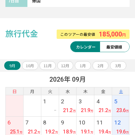
7日目
帰国
1.カーチャーター8時間(1組1台)
2.お得なレートで両替
3.WiFiレンタル1日500円(充電器セット800円)
4.観光時のサロンレンタル
旅行代金
5.LINEで現地日本語対応 など
185,000
このツアーの最安値
円
カレンダー
最安値順
《『5ッ星』シンガポール/ザ フラートン ホテ
ル シンガポール》━━・・
9月
10月
11月
12月
1月
2月
3月
歴史の魅力を感じる美しい外観のシンガポー
ル代表格ホテル！
2026年 09月
レストランやバーが川沿いに並ぶエリアにも
日
月
火
水
木
金
土
徒歩圏内です。
1
2
3
4
5
21.2
21.9
21.2
23.6
ー
6
7
8
9
10
11
12
25.1
21.2
19.2
18.9
19.1
19.4
19.6