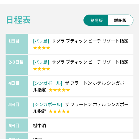
憧れのマリーナベイサンズ宿泊など、海外行
くなら+αで楽しみませんか♪
日程表
簡易版
詳細版
■サダラ ブティック ビーチリゾート【人気ホ
テル】
マリンスポーツが盛んなベノア地区のビーチ
1日目
バリ島
サダラ ブティック ビーチ リゾート指定
★★★★
フロントにある人気4つ星リゾート！
三角屋根が可愛いプールバーや開放的なレス
2-3日目
バリ島
サダラ ブティック ビーチ リゾート指定
トランでリゾート気分満載です。
★★★★
4日目
シンガポール
ザ フラートン ホテル シンガポー
★★★TSJの嬉しいポイント★★★
ル指定
★★★★★
POINT1：空港～ホテル間は日本語ガイド付
き専用車送迎
5日目
シンガポール
ザ フラートン ホテル シンガポー
POINT2：8時間カーチャーター等、オリジナ
ル指定
★★★★★
ル10大特典付き
6日目
機中泊
【10大特典】