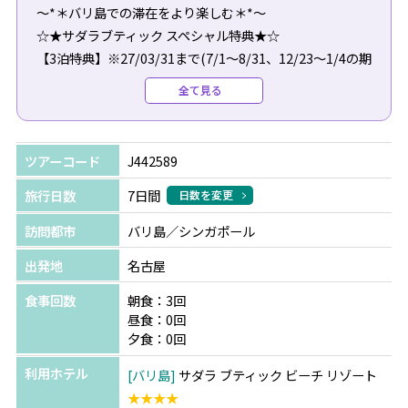
～*＊バリ島での滞在をより楽しむ＊*～
☆★サダラブティック スペシャル特典★☆
【3泊特典】※27/03/31まで(7/1～8/31、12/23～1/4の期
間は除く)
全て見る
◆スタッフお勧め！ポークリブセットランチ1回♪
◆30分のバリ式マッサージ1回
ツアーコード
J442589
旅行日数
7日間
日数を変更
訪問都市
バリ島／シンガポール
出発地
名古屋
食事回数
朝食：3回
昼食：0回
夕食：0回
利用ホテル
バリ島
サダラ ブティック ビーチ リゾート
★★★★