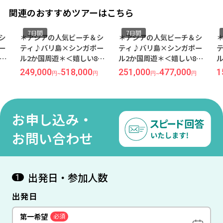
関連のおすすめツアーはこちら
7日間
7日間
7
＊アジアの人気ビーチ＆シ
＊アジアの人気ビーチ＆シ
＊ア
ティ♪バリ島×シンガポー
ティ♪バリ島×シンガポー
ティ
ル2か国周遊＊＜嬉しい8時
ル2か国周遊＊＜嬉しい8時
ル2
間カーチャーター付き！＞
間カーチャーター付き！＞
間カ
249,000
518,000
251,000
477,000
152
円
~
円
円
~
円
日本人スタッフ多数で安心
バリらしさを感じる立地抜
バリ
の人気No１ホテル『アヤナ
群ホテル『ラマヤナ スイー
群ホ
リゾート＆スパ/4泊』＆お
ト＆リゾート/4泊』＆一度
ト＆
城のような佇まい『グッド
は泊まってみたい『マリー
チャ
お申し込み・
ウッド パーク/2泊』7日間
ナベイサンズ/2泊』7日間
ーク
【羽田発/シンガポール航空
【羽田発/シンガポール航空
空発
お問い合わせ
利用】
利用】
用】
出発日・参加人数
1
出発日
第一希望
必須