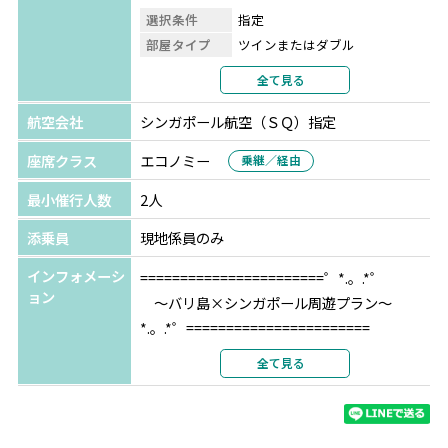
選択条件
指定
部屋タイプ
ツインまたはダブル
利用形態
2名1室利用
全て見る
部屋カテゴリ
サダラプレミア
航空会社
シンガポール航空（ＳＱ）指定
シンガポール
ザ フラートン ホテル シンガポ
ール
★★★★★
座席クラス
エコノミー
乗継／経由
選択条件
指定
最小催行人数
2人
部屋タイプ
ツインまたはダブル
利用形態
2名1室利用
添乗員
現地係員のみ
部屋カテゴリ
指定なし
インフォメーシ
=======================゜*.。.*゜
ョン
～バリ島×シンガポール周遊プラン～
*.。.*゜=======================
全て見る
人気ビーチリゾート『バリ島』でゆっくりし
た後は、近代都市『シンガポール』で買い物
やグルメが楽しめるお勧めの2か国周遊。