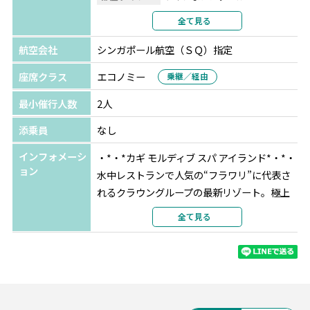
利用形態
2名1室利用
全て見る
部屋カテゴリ
指定なし
航空会社
シンガポール航空（ＳＱ）指定
北マーレ
カギ モルディブ スパ アイランド
★★★★★
座席クラス
エコノミー
乗継／経由
選択条件
指定
最小催行人数
2人
部屋タイプ
ツインまたはダブル
利用形態
2名1室利用
添乗員
なし
部屋カテゴリ
オーシャンプールヴィラ
インフォメーシ
・*・*カギ モルディブ スパ アイランド*・*・
ョン
水中レストランで人気の“フラワリ”に代表さ
れるクラウングループの最新リゾート。極上
のハウスリーフや自然の中で心も体も癒され
全て見る
る滞在が可能です。
グレード：★★★★★
アクセス：空港から水上飛行機で約15分（マ
ーレ1泊+リゾート泊）