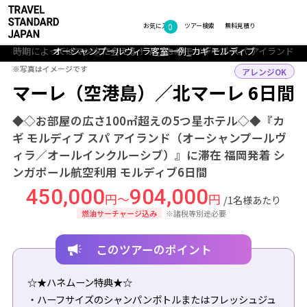
0
フォトギャラリー
お気に入り
ツアー検索
無料見積り
時期によってはマンタに会える！？__カギ モルディブ スパ アイランド
時期によってはマンタに会える！？__カギ モルディブ スパ アイランド
オーシャンプールヴィラ客室一例_カギ モルディブ
オーシャンプールヴィラ客室一例_カギ モルディブ
オーシャンプールヴィラ客室一例_カギ モルディブ
オーシャンプールヴィラ客室一例_カギ モルディブ
スパ_カギ モルディブ スパ アイランド
スパ_カギ モルディブ スパ アイランド
TOP
ビーチリゾート
モルディブ
マーレ（空港島）・北マーレ
ツアー
※写真はイメージです
※写真はイメージです
アレンジOK
マーレ（空港島）／北マーレ 6日間
◆◇お部屋の広さ100㎡超えの5つ星ホテル◇◆『カ
ギ モルディブ スパ アイランド（オーシャンプールヴ
ィラ／オールインクルーシブ）』に滞在 福岡発着 シ
ンガポール航空利用 モルディブ6日間
450,000
904,000
円～
円
/1名様あたり
燃油サーチャージ込み
※諸税等別途必要
このツアーのポイント
☆★ハネムーン特典★☆
・ハーフサイズのシャンパンボトルまたはフレッシュジュ