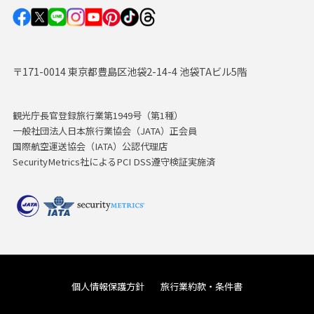
〒171-0014 東京都豊島区池袋2-14-4 池袋TAビル5階
観光庁長官登録旅行業第1949号（第1種）
一般社団法人日本旅行業協会（JATA）正会員
国際航空運送協会（IATA）公認代理店
SecurityMetrics社によるPCI DSS遵守検証実施済
個人情報保護方針
旅行業約款・条件書