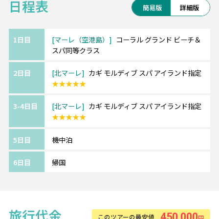
日程表
※日本深夜発の場合はリゾート全泊
簡易版
詳細版
1日目
マーレ（空港島）
コーラル グランド ビーチ＆
スパ同等クラス
2日目
北マーレ
カギ モルディブ スパ アイランド指定
★★★★★
3-4日目
北マーレ
カギ モルディブ スパ アイランド指定
★★★★★
5日目
機中泊
6日目
帰国
旅行代金
450,000
このツアーの最安値
円