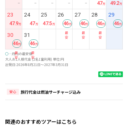
47
49.2
ー
ー
ー
ー
ー
23
24
25
26
27
28
29
47.9
47
47.5
46
46
46
46
最
最
最
最
30
31
安
安
安
安
46
46
最
最
○
…月内の最安値
安
安
大人お1人様代金 (2名1室利用) 単位:円
出発日:2026年8月21日～2027年3月31日
旅行代金は燃油サーチャージ込み
安心
関連のおすすめツアーはこちら