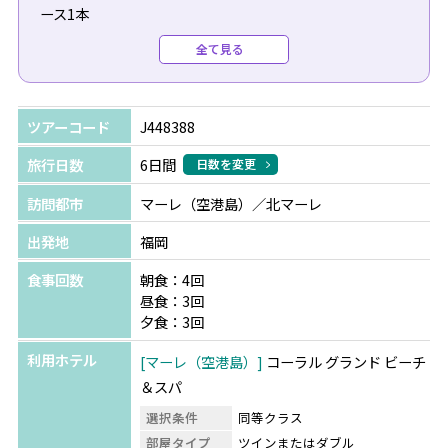
ース1本
・チョコレートケーキまたはフルーツバスケット1つ
全て見る
【2026年11月以降のチェックイン】
・15分のアタマと肩のマッサージを追加！
ツアーコード
J448388
※12ヶ月以内に入籍された方と滞在中に入籍日を迎えるシ
旅行日数
6日間
日数を変更
ルバー/ゴールド結婚記念日の方が対象となり、チェック
訪問都市
マーレ（空港島）／北マーレ
インの際に証明書の提示が必要です。
※ご予約時に必ずハネムーンの旨をご申告ください(ご予
出発地
福岡
約後の申し出は不可)。
食事回数
朝食：4回
※全て滞在中1回のご提供となります。
昼食：3回
夕食：3回
利用ホテル
マーレ（空港島）
コーラル グランド ビーチ
＆スパ
選択条件
同等クラス
部屋タイプ
ツインまたはダブル