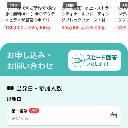
6日間
6日間
6
【9/30までのご予約で3食付
◎TSJ限定！水上レストラ
◎T
きに無料UP！】◆◇アクテ
ンディナー＆フローティン
ンデ
ィビティが豊富◇◆『バン
グブレックファースト付き
グブ
ドス モルディブ（スタンダ
◎『ザ レジデンスモルディ
◎『
180,000
325,000
366,000
776,000
339
円
~
円
円
~
円
ードビーチフロントルーム
ブ ディグラ（サンライズ側
ブ 
／夕・朝食付き）』に滞在
プール付き水上ヴィラ／オ
プー
成田発着 マレーシア航空利
ールインクルーシブ）』に
ール
用 モルディブ6日間
滞在 羽田発着（日本深夜発/
滞在
お申し込み・
現地昼着） シンガポール航
空利
空利用 モルディブ6日間
お問い合わせ
出発日・参加人数
1
出発日
第一希望
必須