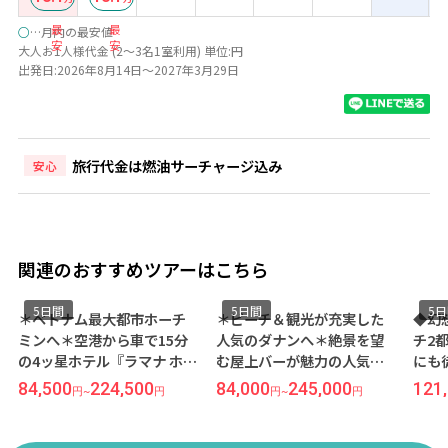
最
最
○
…月内の最安値
安
安
大人お1人様代金 (2～3名1室利用) 単位:円
出発日:2026年8月14日～2027年3月29日
旅行代金は燃油サーチャージ込み
安心
関連のおすすめツアーはこちら
5日間
5日間
5
＊ベトナム最大都市ホーチ
＊ビーチ＆観光が充実した
◆幻
ミンへ＊空港から車で15分
人気のダナンへ＊絶景を望
チ2
の4ッ星ホテル『ラマナ ホテ
む屋上バーが魅力の人気ホ
にも
ル サイゴン」泊 ホーチミン
テル『フォーポイントバイ
ヤル
84,500
224,500
84,000
245,000
121
円
~
円
円
~
円
2泊5日間【羽田 深夜発/ベト
シェラトン』宿泊 ダナン 5
を望
ジェット利用】●受託手荷
日間【成田発/ベトジェット
ォー
物20KG込み●
利用】●受託手荷物20KG込
ン/