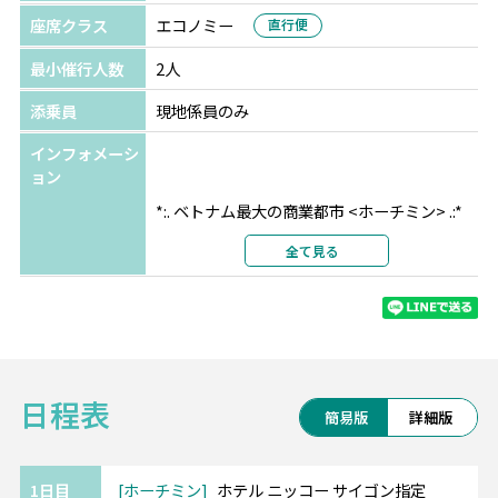
座席クラス
エコノミー
直行便
最小催行人数
2人
添乗員
現地係員のみ
インフォメーシ
ョン
*:. ベトナム最大の商業都市 <ホーチミン> .:*
全て見る
アジアの街並みにコロニアル様式が溶け込む
独特の景観が楽しめるホーチミン。
おしゃれなカフェやお店が近年増えて来てい
て、女子旅にもオススメです♪
日程表
・・━━ ホテル ニッコー サイゴン
簡易版
詳細版
━━・・
*安心の日系5ッ星ホテル
*広さ40平米、柔らかなアースカラーで統一さ
1日目
ホーチミン
ホテル ニッコー サイゴン指定