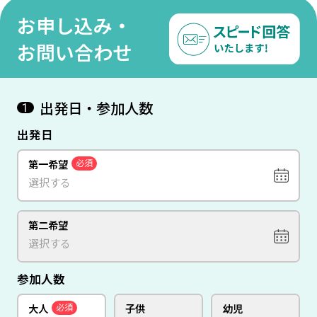
み●
ナン
お申し込み・
ム航
お問い合わせ
出発日・参加人数
1
出発日
第一希望
必須
第二希望
参加人数
大人
子供
幼児
必須