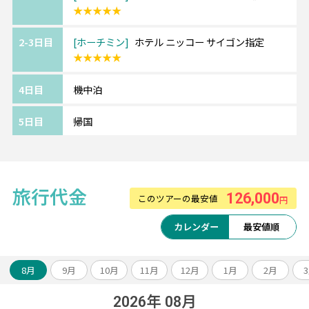
★★★★★
れた温かみのある客室
*全室バスタブ付き
2-3日目
ホーチミン
ホテル ニッコー サイゴン指定
★★★★★
☆★ホテル特典★☆
◇ウェルカムドリンク
4日目
機中泊
◇プール&ヘルスクラブ利用無料
5日目
帰国
◆ベトナム航空利用◆
航空会社の格付けスカイトラックスで4ッ星認
定！
ベトナム各地に接続可能で、他エリアとの周
旅行代金
126,000
このツアーの最安値
円
遊もベトナム航空で可能です。
カレンダー
最安値順
8月
9月
10月
11月
12月
1月
2月
2026年 08月