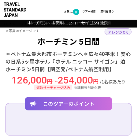
0
フォトギャラリー
お気に入り
ツアー検索
無料見積り
ホーチミン：ホテル ニッコー サイゴン レストラン
ホーチミン：ホテル ニッコー サイゴン 客室一例
ホーチミン：ホテル ニッコー サイゴン プール
ホーチミン：ホテル ニッコー サイゴン ロビー
ホーチミン：ホテル ニッコー サイゴン 外観
TOP
アジア
ベトナム
ホーチミン
ツアー詳細
※写真はイメージです
※写真はイメージです
アレンジOK
ホーチミン 5日間
＊ベトナム最大都市ホーチミンへ＊広々40平米！安心
の日系5ッ星ホテル『ホテル ニッコー サイゴン」泊
ホーチミン5日間【関空発/ベトナム航空利用】
126,000
254,000
円～
円
/1名様あたり
燃油サーチャージ込み
※諸税等別途必要
このツアーのポイント