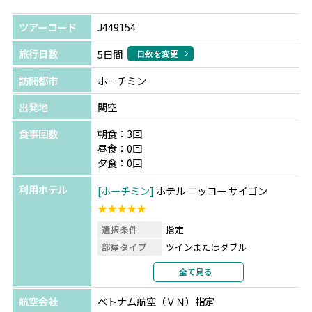
ツアーコード
J449154
旅行日数
5日間
日数を変更
訪問都市
ホーチミン
出発地
関空
食事回数
朝食：3回
昼食：0回
夕食：0回
利用ホテル
ホーチミン
ホテル ニッコー サイゴン
★★★★★
選択条件
指定
部屋タイプ
ツインまたはダブル
利用形態
2名1室利用
全て見る
部屋カテゴリ
部屋指定なし
航空会社
ベトナム航空（ＶＮ）指定