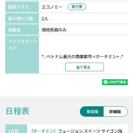
座席クラス
エコノミー
直行便
最小催行人数
2人
添乗員
現地係員のみ
インフォメーシ
ョン
*:. ベトナム最大の商業都市 <ホーチミン> .:*
全て見る
アジアの街並みにコロニアル様式が溶け込む
独特の景観が楽しめるホーチミン。
おしゃれなカフェやお店が近年増えて来てい
て、女子旅にもオススメです♪
日程表
・・━━ フュージョン スイーツ サイゴン
簡易版
詳細版
━━・・
*ベンタイン市場から徒歩圏内♪
*木をテーマにデザインされたお部屋はお洒落
1日目
ホーチミン
フュージョン スイーツ サイゴン指