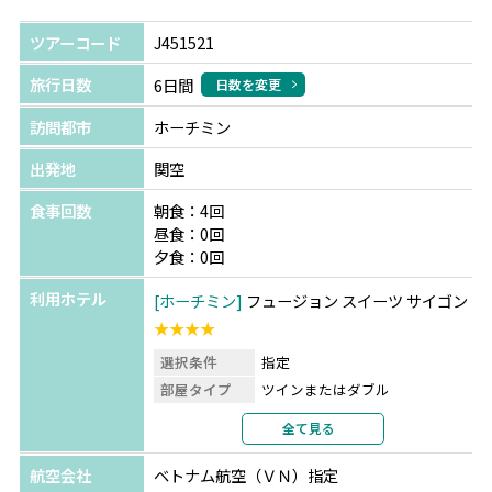
ツアーコード
J451521
旅行日数
6日間
日数を変更
訪問都市
ホーチミン
出発地
関空
食事回数
朝食：4回
昼食：0回
夕食：0回
利用ホテル
ホーチミン
フュージョン スイーツ サイゴン
★★★★
選択条件
指定
部屋タイプ
ツインまたはダブル
利用形態
2名1室利用
全て見る
部屋カテゴリ
部屋指定なし
航空会社
ベトナム航空（ＶＮ）指定