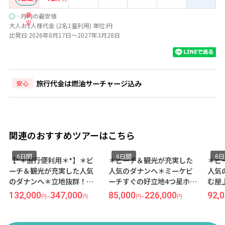
最
○
…月内の最安値
安
大人お1人様代金 (2名1室利用) 単位:円
出発日:2026年8月17日～2027年3月28日
旅行代金は燃油サーチャージ込み
安心
関連のおすすめツアーはこちら
6日間
6日間
6
【*＊直行便利用＊*】＊ビ
＊ビーチ＆観光が充実した
＊ビ
ーチ＆観光が充実した人気
人気のダナンへ＊ミーケビ
人気
のダナンへ＊立地抜群！ノ
ーチすぐの好立地4つ星ホテ
む屋
ンヌオックビーチ目の前
ル『アラカルトダナン』宿
テル
132,000
347,000
85,000
226,000
92,
円
~
円
円
~
円
『メリア ダナン』宿泊 ダナ
泊 ダナン 3泊6日間【羽田 深
シェ
ン 6日間【成田発/ベトナム
夜発/ベトジェット利用】●
泊6
航空利用】
受託手荷物20KG込み●
ジェ