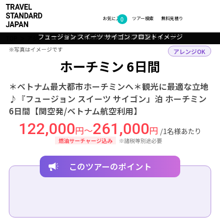
0
フォトギャラリー
お気に入り
ツアー検索
無料見積り
フュージョン スイーツ サイゴン フロントイメージ
フュージョン スイーツ サイゴン 客室イメージ
ホーチミン：サイゴン大教会
ホーチミン：中央郵便局
TOP
アジア
ベトナム
ホーチミン
ツアー詳細
※写真はイメージです
※写真はイメージです
アレンジOK
ホーチミン 6日間
＊ベトナム最大都市ホーチミンへ＊観光に最適な立地
♪『フュージョン スイーツ サイゴン」泊 ホーチミン
6日間【関空発/ベトナム航空利用】
122,000
261,000
円～
円
/1名様あたり
燃油サーチャージ込み
※諸税等別途必要
このツアーのポイント