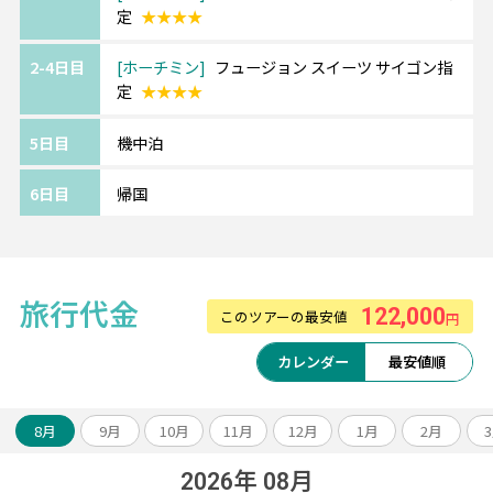
定
★★★★
な造り＊
2-4日目
ホーチミン
フュージョン スイーツ サイゴン指
定
★★★★
◆ベトナム航空利用◆
航空会社の格付けスカイトラックスで4ッ星認
5日目
機中泊
定！
ベトナム各地に接続可能で、他エリアとの周
6日目
帰国
遊もベトナム航空で可能です。
旅行代金
122,000
このツアーの最安値
円
カレンダー
最安値順
8月
9月
10月
11月
12月
1月
2月
2026年 08月