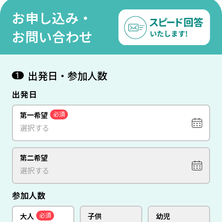
物20
お申し込み・
お問い合わせ
出発日・参加人数
1
出発日
第一希望
必須
第二希望
参加人数
大人
子供
幼児
必須