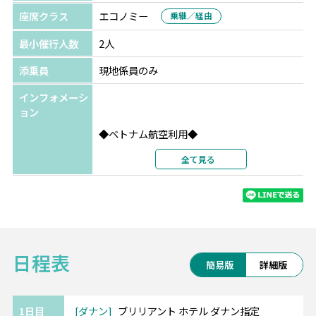
座席クラス
エコノミー
乗継／経由
最小催行人数
2人
添乗員
現地係員のみ
インフォメーシ
ョン
◆ベトナム航空利用◆
航空会社の格付けスカイトラックスで4ッ星認
全て見る
定！
ベトナム各地に接続可能で、他エリアとの周
遊もベトナム航空で可能です。
・・━━ ブリリアント ホテル(4ッ星)
日程表
━━・・
簡易版
詳細版
*美しいハン川沿いのバクダン通りに面してま
す。
*市内の観光地やエンターテインメントに大変
1日目
ダナン
ブリリアント ホテル ダナン指定