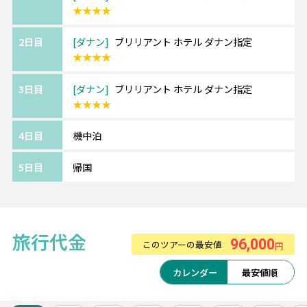
★★★★
便利。
2日目
ダナン
ブリリアント ホテル ダナン指定
＜＜アレンジ自由自在＞＞
★★★★
せっかくダナンに行くなら、少し足を延ばし
てホイアンとの周遊がお勧め♪
3日目
ダナン
ブリリアント ホテル ダナン指定
ロマンティックで風情のあるホイアンは写真
★★★★
映えスポットとしても人気！
ご希望の場合は、スタッフまでご相談くださ
4日目
機中泊
い♪
5日目
帰国
旅行代金
96,000
このツアーの最安値
円
カレンダー
最安値順