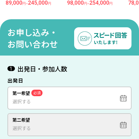
テル『フォーポイントバイ
スーペリアルーム」に宿泊
の価
89,000
245,000
98,000
254,000
78,
円
~
円
円
~
円
シェラトン』宿泊 ダナン 5
ホイアン5日間 【成田発/ベ
ール
日間【成田発/ベトジェット
トジェット利用】●受託手
宿泊
利用】●受託手荷物20KG込
荷物20KG込み●
ク 
み●
ット
お申し込み・
20K
お問い合わせ
出発日・参加人数
1
出発日
第一希望
必須
第二希望