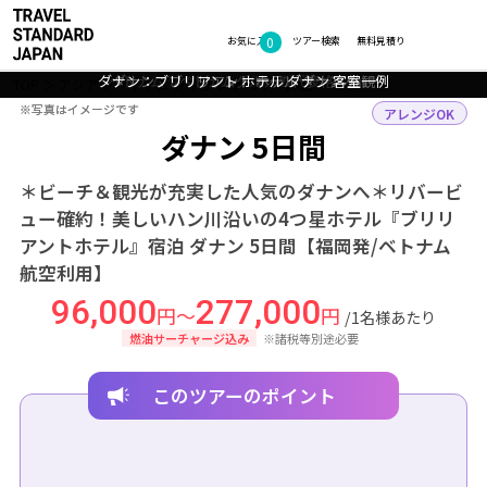
0
フォトギャラリー
お気に入り
ツアー検索
無料見積り
ダナン：ブリリアント ホテル ダナン 客室一例
ベトナム：ベトナムグルメの代表格 フォー
ダナン：ブリリアント ホテル ダナン 外観
ダナン：ミーケービーチ
TOP
アジア
ベトナム
ダナン
ツアー詳細
※写真はイメージです
※写真はイメージです
アレンジOK
ダナン 5日間
＊ビーチ＆観光が充実した人気のダナンへ＊リバービ
ュー確約！美しいハン川沿いの4つ星ホテル『ブリリ
アントホテル』宿泊 ダナン 5日間【福岡発/ベトナム
航空利用】
96,000
277,000
円～
円
/1名様あたり
燃油サーチャージ込み
※諸税等別途必要
このツアーのポイント