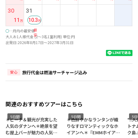
30
31
11
10.3
最
○
…月内の最安値
安
大人お1人様代金 (2～3名1室利用) 単位:円
出発日:2026年8月17日～2027年3月31日
旅行代金は燃油サーチャージ込み
安心
関連のおすすめツアーはこちら
5日間
5日間
5
＊ビーチ＆観光が充実した
＊色鮮やかなランタンが織
*:
人気のダナンへ＊絶景を望
りなすロマンティックなホ
トナ
む屋上バーが魅力の人気ホ
イアンへ＊『EMMホイアン/
ク島