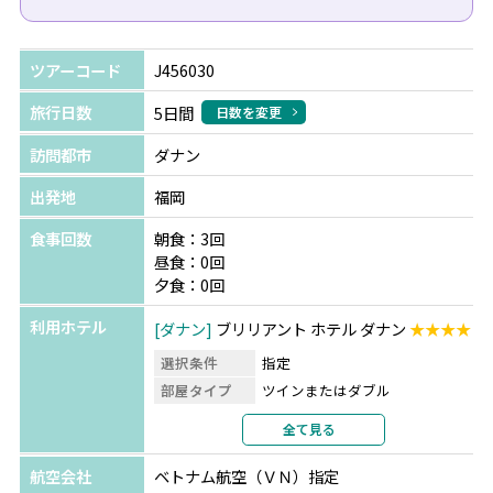
ツアーコード
J456030
旅行日数
5日間
日数を変更
訪問都市
ダナン
出発地
福岡
食事回数
朝食：3回
昼食：0回
夕食：0回
利用ホテル
ダナン
ブリリアント ホテル ダナン
★★★★
選択条件
指定
部屋タイプ
ツインまたはダブル
利用形態
2名1室利用
全て見る
部屋カテゴリ
スーペリア リバービュー
航空会社
ベトナム航空（ＶＮ）指定