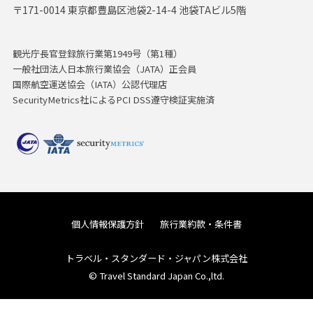
〒171-0014 東京都豊島区池袋2-14-4 池袋TAビル5階
観光庁長官登録旅行業第1949号（第1種）
一般社団法人日本旅行業協会（JATA）正会員
国際航空運送協会（IATA）公認代理店
SecurityMetrics社によるPCI DSS遵守検証実施済
個人情報保護方針
旅行業約款・条件書
トラベル・スタンダード・ジャパン株式会社
© Travel Standard Japan Co.,ltd.