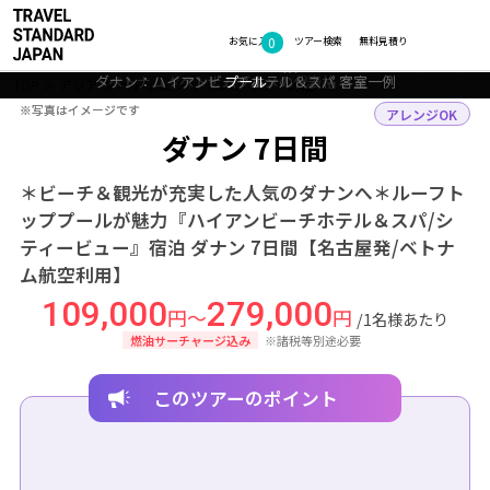
フォトギャラリー
0
お気に入り
ツアー検索
無料見積り
ダナン：ハイアンビーチホテル＆スパ 22階に位置するインフィニティ
ダナン：ハイアンビーチホテル＆スパ 幻想的な風景を
ダナン：ハイアンビーチホテル＆スパ 客室一例
ベトナム：ベトナムグルメの代表格 フォー
ダナン：ミーケービーチ
プール
TOP
アジア
ベトナム
ダナン
ツアー詳細
※写真はイメージです
※写真はイメージです
アレンジOK
ダナン 7日間
＊ビーチ＆観光が充実した人気のダナンへ＊ルーフト
ッププールが魅力『ハイアンビーチホテル＆スパ/シ
ティービュー』宿泊 ダナン 7日間【名古屋発/ベトナ
ム航空利用】
109,000
279,000
円～
円
/1名様あたり
燃油サーチャージ込み
※諸税等別途必要
このツアーのポイント