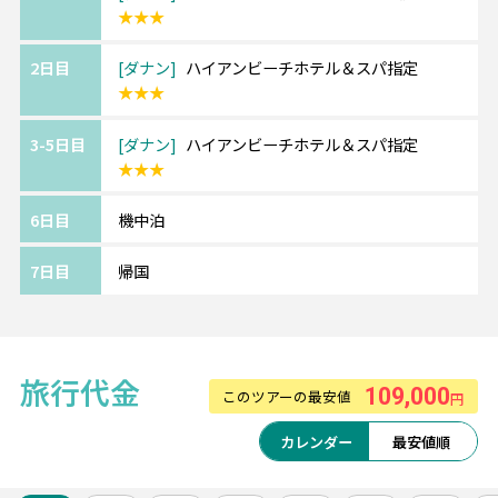
★★★
＜＜アレンジ自由自在＞＞
2日目
ダナン
ハイアンビーチホテル＆スパ指定
せっかくダナンに行くなら、少し足を延ばし
★★★
てホイアンとの周遊がお勧め♪
ロマンティックで風情のあるホイアンは写真
3-5日目
ダナン
ハイアンビーチホテル＆スパ指定
映えスポットとしても人気！
★★★
ご希望の場合は、スタッフまでご相談くださ
い♪
6日目
機中泊
7日目
帰国
旅行代金
109,000
このツアーの最安値
円
カレンダー
最安値順