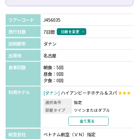
ツアーコード
J456035
旅行日数
7日間
日数を変更
訪問都市
ダナン
出発地
名古屋
食事回数
朝食：5回
昼食：0回
夕食：0回
利用ホテル
ダナン
ハイアンビーチホテル＆スパ
★★★
選択条件
指定
部屋タイプ
ツインまたはダブル
利用形態
2名1室利用
全て見る
部屋カテゴリ
シティービュー
航空会社
ベトナム航空（ＶＮ）指定