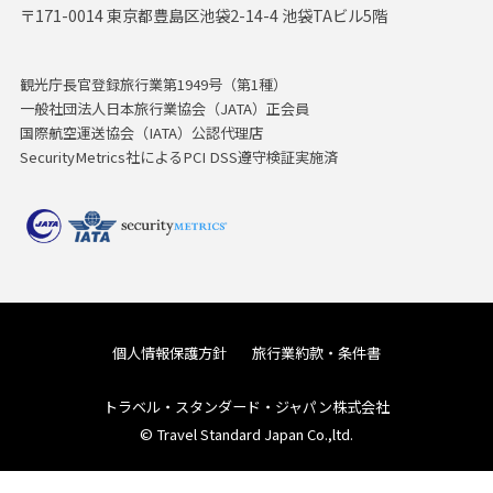
〒171-0014 東京都豊島区池袋2-14-4 池袋TAビル5階
観光庁長官登録旅行業第1949号（第1種）
一般社団法人日本旅行業協会（JATA）正会員
国際航空運送協会（IATA）公認代理店
SecurityMetrics社によるPCI DSS遵守検証実施済
個人情報保護方針
旅行業約款・条件書
トラベル・スタンダード・ジャパン株式会社
© Travel Standard Japan Co.,ltd.