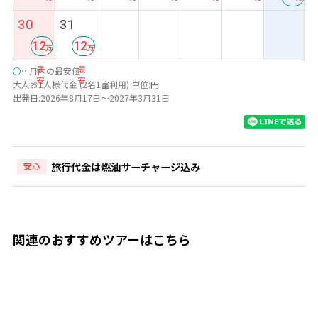
最
30
31
安
12
12
最
最
○
…月内の最安値
安
安
大人お1人様代金 (2名1室利用) 単位:円
出発日:2026年8月17日～2027年3月31日
旅行代金は燃油サーチャージ込み
安心
関連のおすすめツアーはこちら
7日間
7日
◆幻想的な古都＆人気ビーチ2都市周遊◆旧市街中心部にも
*:
徒歩圏内『ホテルロイヤルホイアン/1泊」＆絶景を望む屋
島.
上バーが魅力『フォーポイントバイシェラトン/4泊」宿泊
バイ