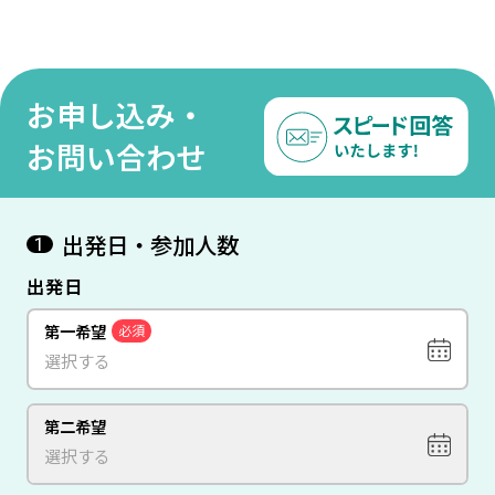
ホイアン＆ダナン7日間 【成田発/ベトナム航空利用】
間【
135,000
312,000
100
円
~
円
◆】
お申し込み・
お問い合わせ
出発日・参加人数
1
出発日
第一希望
必須
第二希望