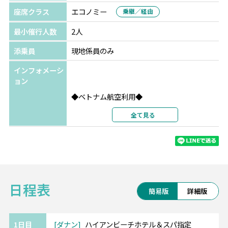
座席クラス
エコノミー
乗継／経由
最小催行人数
2人
添乗員
現地係員のみ
インフォメーシ
ョン
◆ベトナム航空利用◆
航空会社の格付けスカイトラックスで4ッ星認
全て見る
定！
ベトナム各地に接続可能で、他エリアとの周
遊もベトナム航空で可能です。
・・━━ ハイアンビーチホテル＆スパ(3ッ
日程表
星) ━━・・
簡易版
詳細版
*ミーケビーチ目の前！
*屋上テラスやルーフトッププールからの眺望
は抜群！
1日目
ダナン
ハイアンビーチホテル＆スパ指定