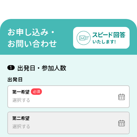
間 【成田発/ベトナム航空 ビジネスクラス利用】
333,000
610,000
円
~
円
お申し込み・
お問い合わせ
出発日・参加人数
1
出発日
第一希望
必須
第二希望