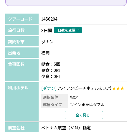
ツアーコード
J456204
旅行日数
8日間
日数を変更
訪問都市
ダナン
出発地
福岡
食事回数
朝食：6回
昼食：0回
夕食：0回
利用ホテル
ダナン
ハイアンビーチホテル＆スパ
★★★
選択条件
指定
部屋タイプ
ツインまたはダブル
利用形態
2名1室利用
全て見る
部屋カテゴリ
シティービュー
航空会社
ベトナム航空（ＶＮ）指定