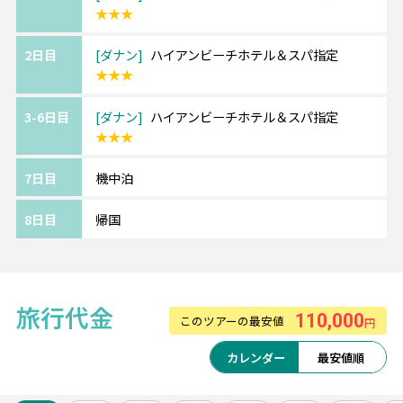
★★★
＜＜アレンジ自由自在＞＞
2日目
ダナン
ハイアンビーチホテル＆スパ指定
せっかくダナンに行くなら、少し足を延ばし
★★★
てホイアンとの周遊がお勧め♪
ロマンティックで風情のあるホイアンは写真
3-6日目
ダナン
ハイアンビーチホテル＆スパ指定
映えスポットとしても人気！
★★★
ご希望の場合は、スタッフまでご相談くださ
い♪
7日目
機中泊
8日目
帰国
旅行代金
110,000
このツアーの最安値
円
カレンダー
最安値順