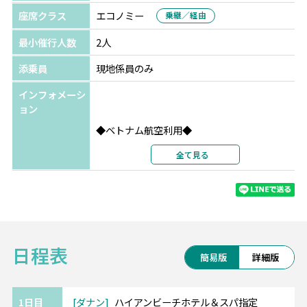
座席クラス
エコノミー
乗継／経由
最小催行人数
2人
添乗員
現地係員のみ
インフォメーシ
ョン
◆ベトナム航空利用◆
航空会社の格付けスカイトラックスで4ッ星認
全て見る
定！
ベトナム各地に接続可能で、他エリアとの周
遊もベトナム航空で可能です。
・・━━ ハイアンビーチホテル＆スパ(3ッ
日程表
星) ━━・・
簡易版
詳細版
*ミーケビーチ目の前！
*屋上テラスやルーフトッププールからの眺望
は抜群！
1日目
ダナン
ハイアンビーチホテル＆スパ指定