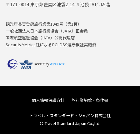
〒171-0014 東京都豊島区池袋2-14-4 池袋TAビル5階
観光庁長官登録旅行業第1949号（第1種）
一般社団法人日本旅行業協会（JATA）正会員
国際航空運送協会（IATA）公認代理店
SecurityMetrics社によるPCI DSS遵守検証実施済
個人情報保護方針
旅行業約款・条件書
トラベル・スタンダード・ジャパン株式会社
© Travel Standard Japan Co.,ltd.