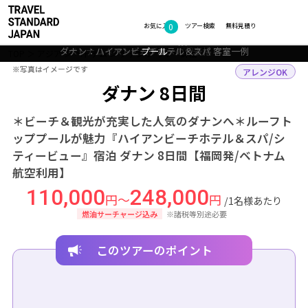
フォトギャラリー
0
お気に入り
ツアー検索
無料見積り
ダナン：ハイアンビーチホテル＆スパ 22階に位置するインフィニティ
ダナン：ハイアンビーチホテル＆スパ 幻想的な風景を
ダナン：ハイアンビーチホテル＆スパ 客室一例
ベトナム：ベトナムグルメの代表格 フォー
ダナン：ミーケービーチ
プール
TOP
アジア
ベトナム
ダナン
ツアー詳細
※写真はイメージです
※写真はイメージです
アレンジOK
ダナン 8日間
＊ビーチ＆観光が充実した人気のダナンへ＊ルーフト
ッププールが魅力『ハイアンビーチホテル＆スパ/シ
ティービュー』宿泊 ダナン 8日間【福岡発/ベトナム
航空利用】
110,000
248,000
円～
円
/1名様あたり
燃油サーチャージ込み
※諸税等別途必要
このツアーのポイント