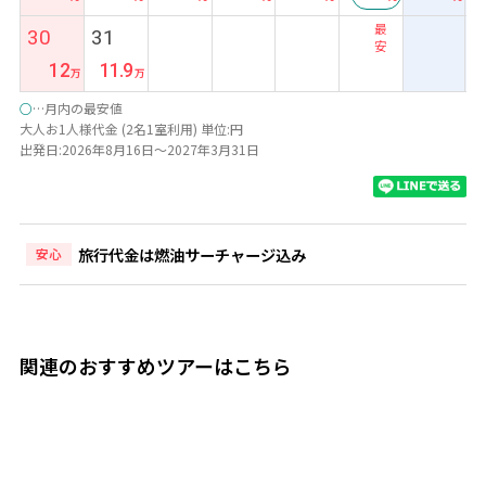
最
30
31
安
12
11.9
○
…月内の最安値
大人お1人様代金 (2名1室利用) 単位:円
出発日:2026年8月16日～2027年3月31日
旅行代金は燃油サーチャージ込み
安心
関連のおすすめツアーはこちら
8日間
◆ホイアン＆ダナン＆ホーチミン 3都市周遊◆『ホテルロイ
ヤルホイアン/2泊」＆『ハイアン ビーチ ホテル ＆ スパ/2
泊」＆『ホテル マジェスティック サイゴン/2泊」宿泊 8日