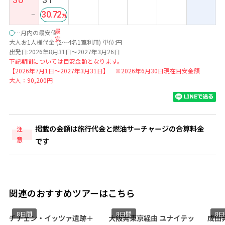
30.72
ー
最
○
…月内の最安値
安
大人お1人様代金 (2～4名1室利用) 単位:円
出発日:2026年8月31日～2027年3月26日
下記期間については目安金額となります。
【2026年7月1日～2027年3月31日】 ※2026年6月30日現在目安金額
大人：90,200円
掲載の金額は旅行代金と燃油サーチャージの合算料金
注
意
です
関連のおすすめツアーはこちら
8日間
8日間
ァ遺跡＋
大阪発東京経由 ユナイテッ
成田発着 アエロメヒコ航空