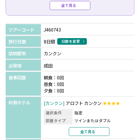
全て見る
●各種オプショナルツアーもお手配可能です。詳しくはお
問合せください。
ツアーコード
J460743
【地方発着をご希望の場合】
旅行日数
8日間
日数を変更
国際線ご出発の前日に、大阪やセントレアから成田空港へ
訪問都市
カンクン
移動する航空券お手配も追加代金で可能です。お気軽にお
問い合わせください。
出発地
成田
※前泊分はお客様ご自身でのホテル手配となります。
食事回数
朝食：0回
昼食：0回
夕食：0回
利用ホテル
カンクン
アロフト カンクン
★★★★
選択条件
指定
部屋タイプ
ツインまたはダブル
利用形態
2名1室利用
全て見る
部屋カテゴリ
指定なし