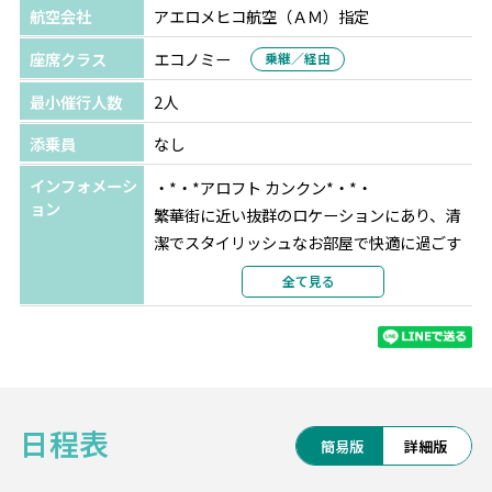
航空会社
アエロメヒコ航空（ＡＭ）指定
座席クラス
エコノミー
乗継／経由
最小催行人数
2人
添乗員
なし
インフォメーシ
・*・*アロフト カンクン*・*・
ョン
繁華街に近い抜群のロケーションにあり、清
潔でスタイリッシュなお部屋で快適に過ごす
ことができます。ホテル周辺には有名なタコ
全て見る
スのお店をはじめ多くのレストランがあるの
で、ローカルなお店で食事を楽しみたい方に
おすすめです。
グレード：★★★★☆
日程表
アクセス：空港から車で約25分
簡易版
詳細版