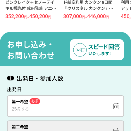
ノーテイ
ド航空利用 カンクン 8日間
利用 カンクン 8日間『ハイ
着 アエロ
『クリスタル カンクン』指
アット ジーヴァ カンクン
クン 8
定
（オールインクルーシ
200
307,000
446,000
450,200
1,036,200
円
円
~
円
円
~
円
ルラグー
ブ）』指定
滞在
お申し込み・
お問い合わせ
出発日・参加人数
1
出発日
第一希望
必須
第二希望