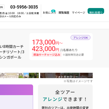
03-5956-3035
無料
0
お気に入り
閲覧履歴
マイページ
無料見積り
間:
月-金 10:00‐18:00／土日祝 休業
日はメール対応のみ
アレンジOK
173,000
円～
い8時間カーチ
423,000
円
/1名様あたり
ーチリゾート/3
燃油サーチャージ込み
※諸税等別途必要
/シンガポール
フォトギャラリー
※写真はイメージです
全ツアー
アレンジ
できます！
弊社のツアーは、出発時間の変更