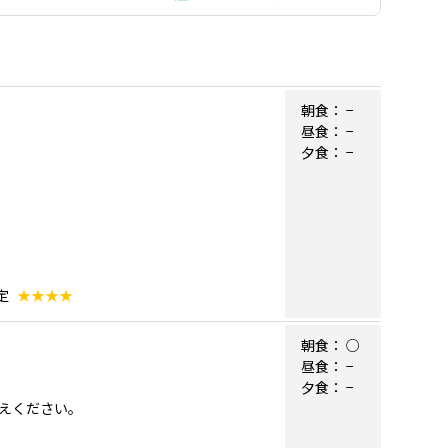
朝食：
−
昼食：
−
。
夕食：
−
定
★★★★
朝食：
○
昼食：
−
夕食：
−
えください。