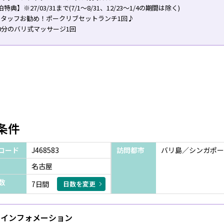
泊特典】※27/03/31まで(7/1～8/31、12/23～1/4の期間は除く)
スタッフお勧め！ポークリブセットランチ1回♪
0分のバリ式マッサージ1回
条件
コード
J468583
訪問都市
バリ島／シンガポー
名古屋
数
7日間
日数を変更
インフォメーション