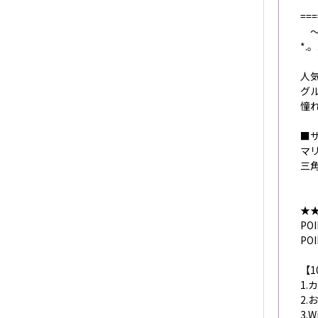
===
～
*.。
人
グ
憧
■
マ
三
★
P
PO
【1
1.
2.
3.