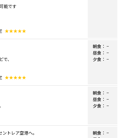
可能です
定
★★★★★
朝食：
−
昼食：
−
どで、
夕食：
−
定
★★★★★
朝食：
−
昼食：
−
。
夕食：
−
屋セントレア空港へ。
朝食：
−