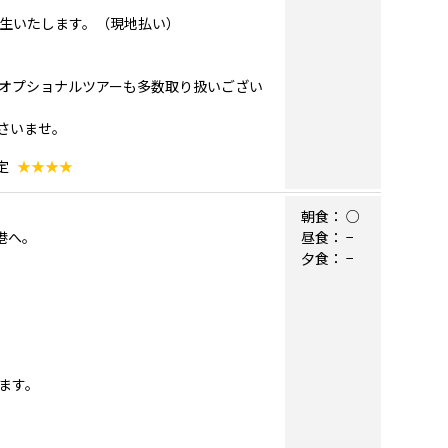
発生いたします。（現地払い）
オプショナルツアーも多数取り扱いござい
さいませ。
定
★★★★
朝食：
○
港へ。
昼食：
−
夕食：
−
ます。