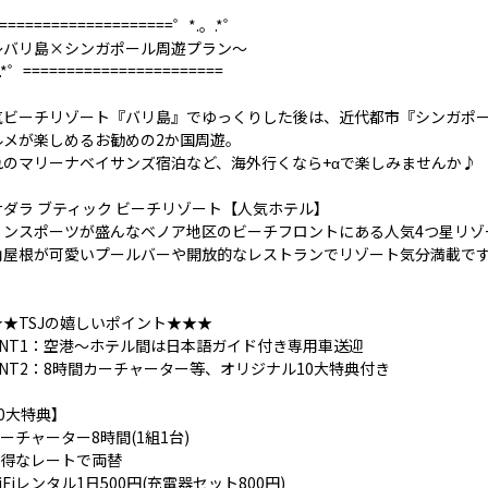
====================゜*.。.*゜
バリ島×シンガポール周遊プラン～
.*゜=======================
気ビーチリゾート『バリ島』でゆっくりした後は、近代都市『シンガポ
ルメが楽しめるお勧めの2か国周遊。
れのマリーナベイサンズ宿泊など、海外行くなら+αで楽しみませんか♪
サダラ ブティック ビーチリゾート【人気ホテル】
リンスポーツが盛んなベノア地区のビーチフロントにある人気4つ星リゾ
角屋根が可愛いプールバーや開放的なレストランでリゾート気分満載で
★★TSJの嬉しいポイント★★★
OINT1：空港～ホテル間は日本語ガイド付き専用車送迎
INT2：8時間カーチャーター等、オリジナル10大特典付き
0大特典】
カーチャーター8時間(1組1台)
お得なレートで両替
WiFiレンタル1日500円(充電器セット800円)