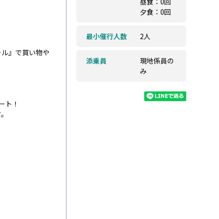
昼食：0回
夕食：0回
最小催行人数
2人
ール』で買い物や
添乗員
現地係員の
み
ート！
す。