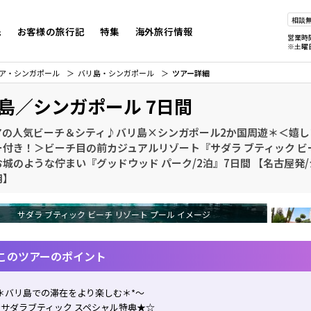
相談
先
お客様の旅行記
特集
海外旅行情報
営業時
※土曜
ア・シンガポール
バリ島・シンガポール
ツアー詳細
島／シンガポール 7日間
アの人気ビーチ＆シティ♪バリ島×シンガポール2か国周遊＊＜嬉し
ー付き！＞ビーチ目の前カジュアルリゾート『サダラ ブティック ビ
城のような佇まい『グッドウッド パーク/2泊』7日間 【名古屋発
用】
サダラ ブティック ビーチ リゾート プール イメージ
このツアーのポイント
＊バリ島での滞在をより楽しむ＊*～
サダラブティック スペシャル特典★☆