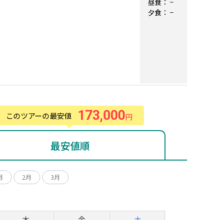
昼食：
−
夕食：
−
173,000
このツアーの最安値
円
最安値順
月
2月
3月
月
木
金
土