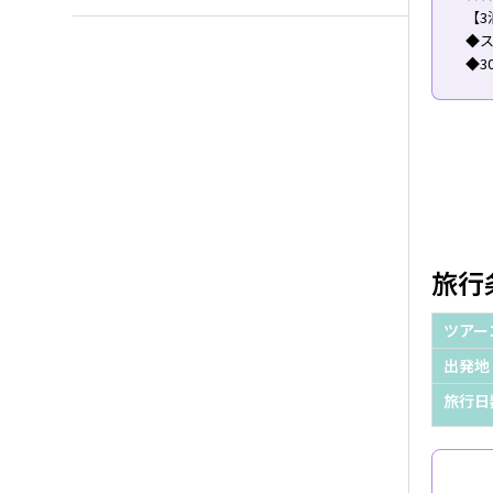
【3
◆
◆3
旅行
ツアー
出発地
旅行日