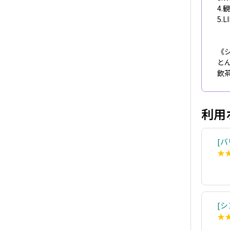
4
5.
《
と
飲
利用
バ
★
シ
★