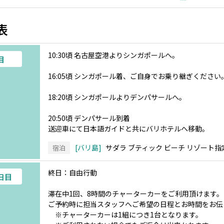
表
10:30頃 名古屋空港よりシンガポールへ。
目
16:05頃 シンガポール着、ご自身でお乗り継ぎください
18:20頃 シンガポールよりデンパサールへ。
20:50頃 デンパサール到着
送迎車にて日本語ガイドと共にバリホテルへ移動。
バリ島
サダラ ブティック ビーチ リゾート指
宿泊
終日：自由行動
3日目
滞在中1回、8時間のチャーターカーをご利用頂けます。
ご予約時に担当スタッフへご希望の日程とお時間をお伝
※チャーターカーは1組につき1台となります。