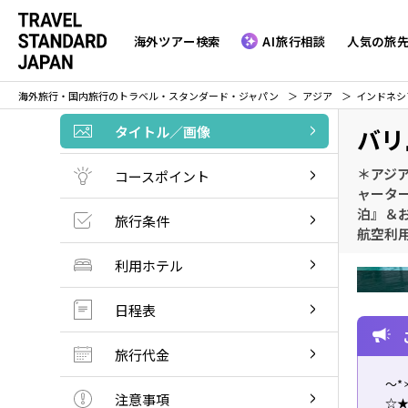
海外ツアー検索
AI旅行相談
人気の旅
海外旅行・国内旅行のトラベル・スタンダード・ジャパン
アジア
インドネシ
タイトル／画像
バリ
＊アジ
コースポイント
ャータ
泊』＆お
旅行条件
航空利
利用ホテル
日程表
旅行代金
～*
注意事項
☆★