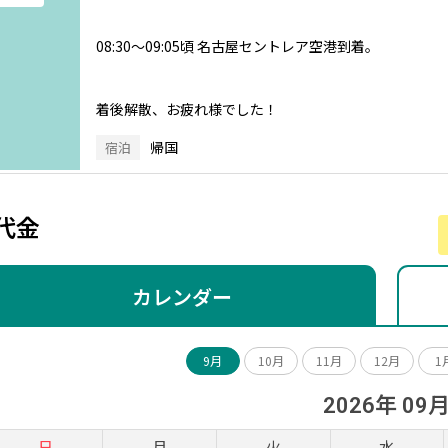
08:30～09:05頃 名古屋セントレア空港到着。
着後解散、お疲れ様でした！
帰国
宿泊
代金
カレンダー
9月
10月
11月
12月
1
2026年 09
日
月
火
水