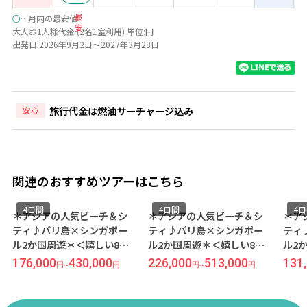
最
○
…月内の最安値
安
大人お1人様代金 (2名1室利用) 単位:円
出発日:2026年9月2日～2027年3月28日
旅行代金は燃油サーチャージ込み
安心
関連のおすすめツアーはこちら
4日間
4日間
4
＊アジアの人気ビーチ＆シ
＊アジアの人気ビーチ＆シ
＊ア
ティ♪バリ島×シンガポー
ティ♪バリ島×シンガポー
ティ
ル2か国周遊＊＜嬉しい8時
ル2か国周遊＊＜嬉しい8時
ル2
間カーチャーター付き！＞
間カーチャーター付き！＞
間カ
176,000
430,000
226,000
513,000
131
円
~
円
円
~
円
バリらしさを感じる立地抜
写真映えする水族館レスト
バリ
群ホテル『ラマヤナ スイー
ランが話題『アプルヴァ ケ
群ホ
ト＆リゾート/2泊』＆一度
ンピンスキー/2泊』＆一度
ト＆