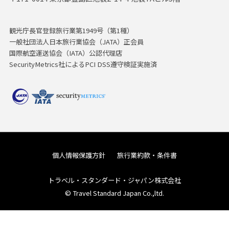
観光庁長官登録旅行業第1949号（第1種）
一般社団法人日本旅行業協会（JATA）正会員
国際航空運送協会（IATA）公認代理店
SecurityMetrics社によるPCI DSS遵守検証実施済
個人情報保護方針
旅行業約款・条件書
トラベル・スタンダード・ジャパン株式会社
© Travel Standard Japan Co.,ltd.