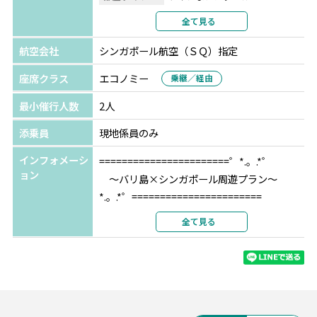
利用形態
2名1室利用
全て見る
部屋カテゴリ
ムリアグレンジャー
航空会社
シンガポール航空（ＳＱ）指定
シンガポール
グッドウッド パーク ホテル
★★★★★
座席クラス
エコノミー
乗継／経由
選択条件
指定
最小催行人数
2人
部屋タイプ
ツインまたはダブル
利用形態
2名1室利用
添乗員
現地係員のみ
部屋カテゴリ
指定なし
インフォメーシ
=======================゜*.。.*゜
ョン
～バリ島×シンガポール周遊プラン～
*.。.*゜=======================
全て見る
人気ビーチリゾート『バリ島』でゆっくりし
た後は、近代都市『シンガポール』で買い物
やグルメが楽しめるお勧めの2か国周遊。
憧れのマリーナベイサンズ宿泊など、海外行
くなら+αで楽しみませんか♪