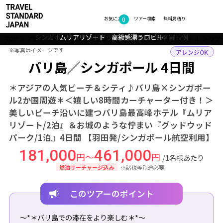
0
フォトギャラリー
お気に入り
ツアー検索
無料見積り
シンガポール：グッドウッド パーク ホテル 客室一例
シンガポール：グッドウッド パーク ホテル 外観
ムリアリゾート オーシャンプール
ムリアリゾート 高級感漂うロビー
ムリアリゾート お部屋イメージ
TOP
アジア
インドネシア・シンガポール
バリ島・シンガポール
ツア
※写真はイメージです
※写真はイメージです
アレンジOK
バリ島／シンガポール 4日間
＊アジアの人気ビーチ＆シティ♪バリ島×シンガポー
ル2か国周遊＊＜嬉しい8時間カーチャーター付き！＞
美しいビーチ沿いに建つバリ島最高峰ホテル『ムリア
リゾート/2泊』＆お城のような佇まい『グッドウッド
パーク/1泊』4日間 【羽田発/シンガポール航空利用】
181,000
461,000
円～
円
/1名様あたり
燃油サーチャージ込み
※諸税等別途必要
このツアーのポイント
～*＊バリ島での滞在をより楽しむ＊*～