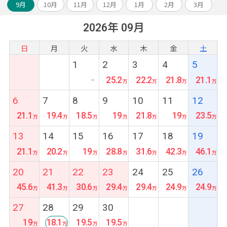
ル》
9月
10月
11月
12月
1月
2月
3月
とんがり屋根と美しい白亜の外観はまるでお
2026年 09月
城のように優美な佇まいです。
飲茶やハイティーなどお料理にも定評があり
日
月
火
水
木
金
土
ます。
1
2
3
4
5
25.2
22.2
21.8
21.1
ー
6
7
8
9
10
11
12
21.1
19.4
18.5
19
21.8
19
23.5
13
14
15
16
17
18
19
21.1
20.2
19
28.8
31.6
42.3
46.1
20
21
22
23
24
25
26
45.6
41.3
30.6
29.4
29.4
24.9
24.9
27
28
29
30
19
18.1
19.5
19.5