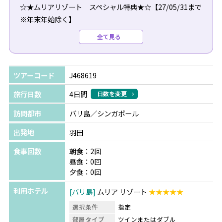
☆★ムリアリゾート スペシャル特典★☆【27/05/31まで
※年末年始除く】
3泊特典：「Table8」でのランチ1回付♪
全て見る
4泊特典：3泊特典+「The Cafe」でのディナー1回付♪
ツアーコード
J468619
旅行日数
4日間
日数を変更
訪問都市
バリ島／シンガポール
出発地
羽田
食事回数
朝食：2回
昼食：0回
夕食：0回
利用ホテル
バリ島
ムリア リゾート
★★★★★
選択条件
指定
部屋タイプ
ツインまたはダブル