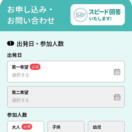
は泊まってみたい『マリー
は泊まってみたい『マリー
ーク
お申し込み・
ナベイサンズ/1泊』4日間
ナベイサンズ/1泊』4日間
ッジ 
【羽田発/シンガポール航空
【羽田発/シンガポール航空
【羽
お問い合わせ
利用】
利用】
利用
出発日・参加人数
1
出発日
第一希望
必須
第二希望
参加人数
大人
子供
幼児
必須