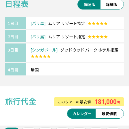
日程表
簡易版
詳細版
■ムリア リゾート【人気ホテル】
圧倒的なスケールと高級感が醸し出す極上の
1日目
バリ島
ムリア リゾート指定
★★★★★
ラグジュアリーリゾート！
2日目
バリ島
ムリア リゾート指定
★★★★★
充実した施設と丁寧なサービスが特別な滞在
をお約束。
3日目
シンガポール
グッドウッド パーク ホテル指定
※お部屋カテゴリーのアレンジも可能♪
★★★★★
【バリ島10大特典】
4日目
帰国
1.チャーターカー8時間(1組1台)
2.空港よりもお得なレートで両替
3.WiFiルーターレンタル1日500円
4.観光時のサロンレンタル
旅行代金
181,000
このツアーの最安値
5.LINEで現地日本語対応 など
円
カレンダー
最安値順
《シンガポール/グッドウッド パーク ホテ