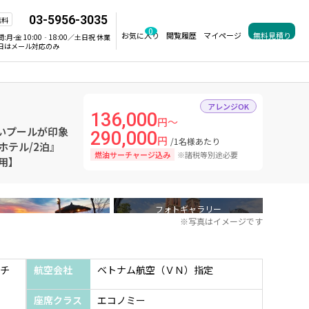
03-5956-3035
無料
0
お気に入り
閲覧履歴
マイページ
無料見積り
間:
月-金 10:00‐18:00／土日祝 休業
日はメール対応のみ
アレンジOK
136,000
円～
広いプールが印象
290,000
円
/1名様あたり
ホテル/2泊』
燃油サーチャージ込み
※諸税等別途必要
用】
フォトギャラリー
※写真はイメージです
チ
航空会社
ベトナム航空（ＶＮ）指定
座席クラス
エコノミー