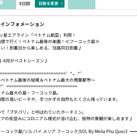
数
8日間
日数を変更
インフォメーション
4ッ星エアライン「ベトナム航空」利用！
由便で行く！ベトナム最後の楽園！≪フーコック島≫
しい！到着日から楽しめる、往路同日到着♪
1-4月がベストシーズン♪
===========================゜*.。.*゜
ベトナム最後の秘境＆ベトナム最大の商業都市～
.*゜=============================
トナム最大の島・フーコック島。
明度の高いビーチや、手つかずの自然もたくさん残っています。
つて「プチパリ」と呼ばれていたホーチミン。
ジアの街並みにコロニアル様式が溶け込む、独特の景観が楽しめます♪
ーコック島/ソル バイ メリア フーコック/SOL By Melia Phu Quoc》