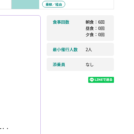
乗継／経由
食事回数
朝食：6回
昼食：0回
夕食：0回
最小催行人数
2人
添乗員
なし
━━・・