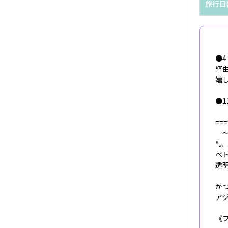
旅行日
●
経
嬉
●1
===
～
*.。
ベ
透
か
ア
《フ