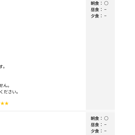
朝食：
○
昼食：
−
夕食：
−
す。
せん。
ください。
★★★
朝食：
○
昼食：
−
夕食：
−