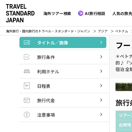
海外ツアー検索
AI旅行相談
人気の旅
海外旅行・国内旅行のトラベル・スタンダード・ジャパン
アジア
ベトナム
タイトル／画像
フー
＊ベト
旅行条件
的♪『ソ
宿泊 全
利用ホテル
日程表
旅行代金
旅行
注意事項
ツアー
出発地