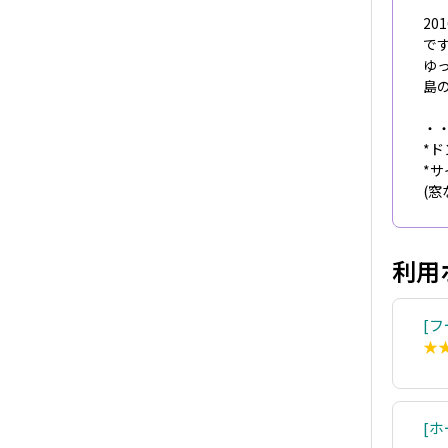
2
で
ゆ
島
・
*
*
(
利用
フ
★
ホ