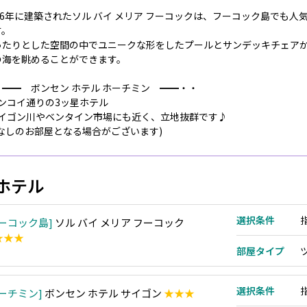
016年に建築されたソル バイ メリア フーコックは、フーコック島でも人
す。
ったりとした空間の中でユニークな形をしたプールとサンデッキチェア
の海を眺めることができます。
・━━ ボンセン ホテル ホーチミン ━━・・
ドンコイ通りの3ッ星ホテル
サイゴン川やベンタイン市場にも近く、立地抜群です♪
窓なしのお部屋となる場合がございます)
ホテル
選択条件
ーコック島
ソル バイ メリア フーコック
★★★
部屋タイプ
選択条件
ーチミン
ボンセン ホテル サイゴン
★★★