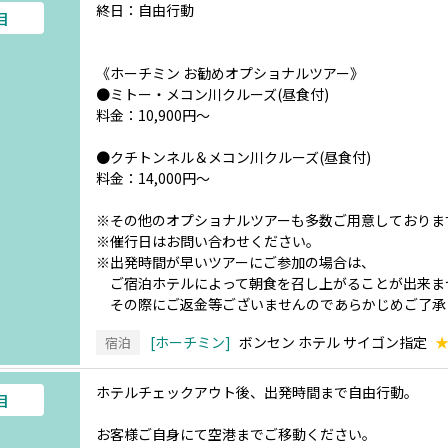
終日：自由行動
目
《ホーチミン お勧めオプショナルツアー》
●ミトー・メコン川クルーズ(昼食付)
料金：10,900円～
●クチトンネル＆メコン川クルーズ(昼食付)
料金：14,000円～
※その他のオプショナルツアーも多数ご用意しておりま
※催行日はお問い合わせください。
※出発時間が早いツアーにご参加の場合は、
ご宿泊ホテルによって朝食を召し上がることが出来ま
その際にご返金等ございませんのであらかじめご了承
ホーチミン
ボンセン ホテル サイゴン指定
宿泊
ホテルチェックアウト後、出発時間まで自由行動。
目
お客様ご自身にて空港までご移動ください。