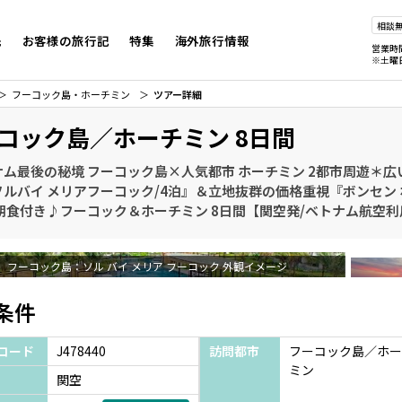
相談
先
お客様の旅行記
特集
海外旅行情報
営業時
※土曜
フーコック島・ホーチミン
ツアー詳細
コック島／ホーチミン 8日間
ナム最後の秘境 フーコック島×人気都市 ホーチミン 2都市周遊＊
ルバイ メリアフーコック/4泊』＆立地抜群の価格重視『ボンセン 
朝食付き♪フーコック＆ホーチミン 8日間【関空発/ベトナム航空利
フーコック島：ソル バイ メリア フーコック 外観イメージ
条件
コード
J478440
訪問都市
フーコック島／ホー
ミン
関空