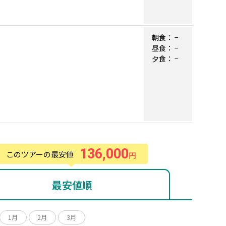
朝食：
−
昼食：
−
夕食：
−
136,000
このツアーの最安値
円
最安値順
1月
2月
3月