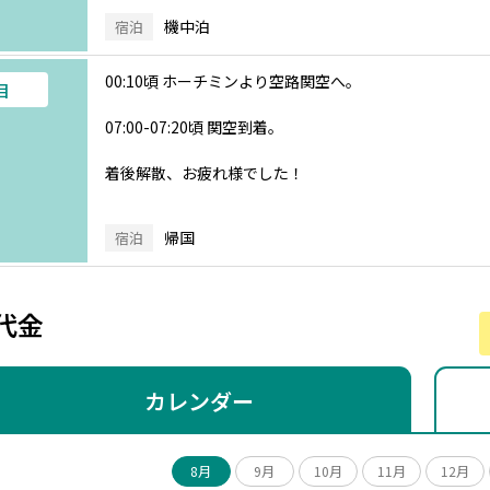
機中泊
宿泊
00:10頃 ホーチミンより空路関空へ。
目
07:00-07:20頃 関空到着。
着後解散、お疲れ様でした！
帰国
宿泊
代金
カレンダー
8月
9月
10月
11月
12月