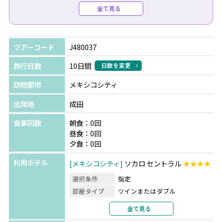
問い合わせください。
全て見る
※前泊分はお客様ご自身でのホテル手配となります。
ツアーコード
J480037
旅行日数
10日間
日数を変更
訪問都市
メキシコシティ
出発地
成田
食事回数
朝食：0回
昼食：0回
夕食：0回
利用ホテル
メキシコシティ
ソカロ セントラル
★★★★
選択条件
指定
部屋タイプ
ツインまたはダブル
利用形態
2名1室利用
全て見る
部屋カテゴリ
指定なし