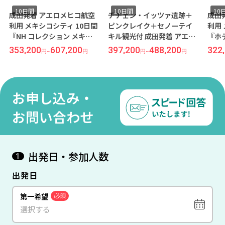
10日間
10日間
10
成田発着 アエロメヒコ航空
チチェン・イッツァ遺跡＋
成田
利用 メキシコシティ 10日間
ピンクレイク＋セノーテイ
利用
『NH コレクション メキシ
キル観光付 成田発着 アエロ
『ホ
コ シティ レフォルマ』指定
メヒコ航空利用 カンクン4泊
シテ
353,200
607,200
397,200
488,200
322
円
~
円
円
~
円
＆メキシコシティ3泊 10日
間『インペリアルラグー
ナ』同等クラス/『ホテル レ
ヘンテ メキシコシティ』指
お申し込み・
定
お問い合わせ
出発日・参加人数
1
出発日
第一希望
必須