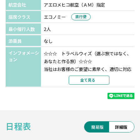
航空会社
アエロメヒコ航空（ＡＭ）指定
座席クラス
エコノミー
直行便
最小催行人数
2人
添乗員
なし
インフォメーシ
☆☆☆ トラベルウィズ（選ぶ旅ではなく、
ョン
あなたと作る旅）☆☆☆
当社はお客様のご要望に素早く、適切に対応
し、ご提案できる体制を確立しております。
全て見る
是非お客様のお考えの率直なご要望や、ご相
談をお聞かせください！
ご要望に合わせた、出来る限りの内容をご提
案させていただく自信がございます。
日程表
簡易版
詳細版