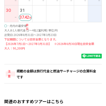
ー
ー
ー
ー
ー
ー
ー
30
31
37.42
ー
最
○
…月内の最安値
安
大人お1人様代金 (2～4名1室利用) 単位:円
出発日:2026年8月31日～2027年3月23日
下記期間については目安金額となります。
【2026年7月1日～2027年3月31日】 ※2026年6月30日現在目安金額
大人：90,200円
掲載の金額は旅行代金と燃油サーチャージの合算料金
注
意
です
関連のおすすめツアーはこちら