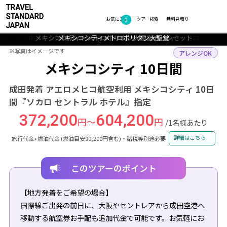
0
フォトギャラリー
お気に入り
ツアー検索
無料見積り
メキシコシティにあるラウンドアバウト交差点の中央に、独立の天使
中央に大聖堂と大きな国旗を持つ、メキシコ都市のゾカロ
メキシコシティ・メトロポリタン大聖堂のサンセット
パラシオデベラスアルテスメキシコシティ
メキシコシティメトロポリタン大聖堂
が立つ
TOP
北米・中南米
メキシコ
メキシコシティ
ツアー詳細
※写真はイメージです
※写真はイメージです
アレンジOK
メキシコシティ 10日間
成田発着 アエロメヒコ航空利用 メキシコシティ 10日
間『ソカロ セントラル ホテル』指定
372,200
604,200
円～
円
/1名様あたり
詳細はこちら
旅行代金+燃油代金 (燃油目安90,200円含む)・諸税等別途必要
このツアーのポイント
【地方発着をご希望の場合】
国際線ご出発の前日に、大阪やセントレアから成田空港へ
移動する航空券お手配も追加代金で可能です。お気軽にお