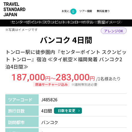
0
フォトギャラリー
お気に入り
ツアー検索
無料見積り
センターポイント スクンビット トンローホテル：プールイメージ
センターポイント スクンビット トンローホテル：客室イメージ
バンコク：所狭しとお店が並ぶナイトマーケット
センターポイント スクンビット トンローホテル
バンコク：ワット・アルンの仏像
TOP
アジア
タイ
バンコク
ツアー詳細
※写真はイメージです
※写真はイメージです
アレンジOK
バンコク 4日間
トンロー駅に徒歩圏内『センターポイント スクンビッ
ト トンロー』宿泊 ≪タイ航空×福岡発着 バンコク2
泊4日間≫
187,000
283,000
円～
円
/1名様あたり
燃油サーチャージ込み
※諸税等別途必要
ツアーコード
J485826
旅行日数
4日間
日数を変更
訪問都市
バンコク