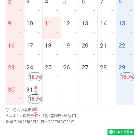
2
3
4
5
6
7
8
ー
ー
ー
ー
ー
ー
ー
9
10
11
12
13
14
15
ー
ー
ー
ー
ー
ー
ー
16
17
18
19
20
21
22
ー
ー
ー
ー
ー
ー
ー
23
24
25
26
27
28
29
18.7
18.7
ー
ー
ー
ー
ー
最
最
30
31
安
安
18.7
ー
最
○
…月内の最安値
安
大人お1人様代金 (2～3名1室利用) 単位:円
出発日:2026年8月24日～2027年3月31日