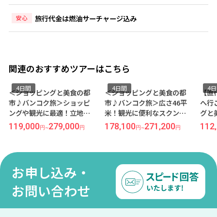
旅行代金は燃油サーチャージ込み
安心
関連のおすすめツアーはこちら
4日間
4日間
4
＜ショッピングと美食の都
＜ショッピングと美食の都
【直
市♪バンコク旅＞ショッピ
市♪バンコク旅＞広さ46平
へ行
ングや観光に最適！立地抜
米！観光に便利なスクンビ
グと
群のシーロムエリア『マン
ットエリア『ロイヤルベン
旅＞
119,000
279,000
178,100
271,200
112
円
~
円
円
~
円
ダリン マネージド by セン
ジャ』宿泊 ≪タイ航空×成
利な
ターポイント』宿泊 ≪キャ
田発着 バンコク2泊4日間≫
『ロ
セイパシフィック航空×羽
≪ベ
田発着 バンコク3泊4日間≫
×成
お申し込み・
間≫
お問い合わせ