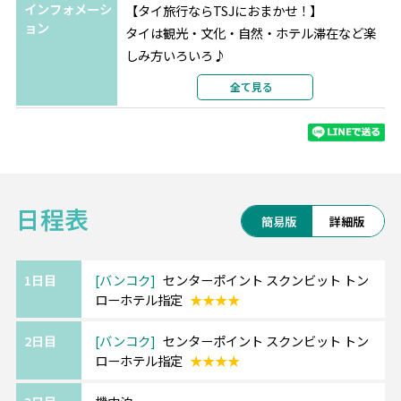
インフォメーシ
【タイ旅行ならTSJにおまかせ！】
ョン
タイは観光・文化・自然・ホテル滞在など楽
しみ方いろいろ♪
ホテル変更やビーチ＆シティーの周遊など、
全て見る
予算やご希望に合わせてアレンジ可能です！
お気軽にご相談くださいませ。
◎センターポイント スクンビット トンローホ
日程表
テル ≪スクンビットエリア≫
簡易版
詳細版
スクンビット通りとペッブリー通りに簡単に
アクセスでき、
BTS(スカイトレイン)トンロー駅にも徒歩約
1日目
バンコク
センターポイント スクンビット トン
ローホテル指定
★★★★
15分という好立地です。
ショッピングやレストラン街も近くにあり、
2日目
バンコク
センターポイント スクンビット トン
センターポイントカルチャーである “心からの
ローホテル指定
★★★★
おもてなし” で、快適にお過ごしいただけま
す。