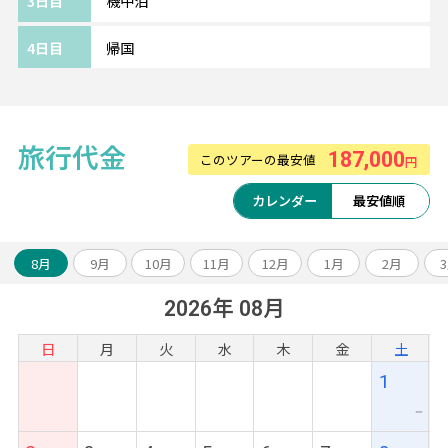
3日目
機中泊
＜最寄駅＞
4日目
帰国
BTS「トンロー駅」 徒歩15～20分
旅行代金
187,000
このツアーの最安値
円
【タイ国際航空利用】
カレンダー
最安値順
サービスランキング上位の常連、人気のタイ
国際航空！
2019年はSKYTRAX社「ワールドエアラインア
8月
9月
10月
11月
12月
1月
2月
ワード2019」にて、
2026年 08月
総合、最優秀キャビンクルー、最優秀空港サ
ービスで10位以内に入賞。
日
月
火
水
木
金
土
ホスピタリティあふれるサービスとおもてな
1
しを提供してくれます。
ー