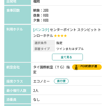
出発地
福岡
食事回数
朝食：2回
昼食：0回
夕食：0回
利用ホテル
バンコク
センターポイント スクンビット ト
ンローホテル
★★★★
選択条件
指定
部屋タイプ
ツインまたはダブル
利用形態
2名1室利用
全て見る
部屋カテゴリ
デラックス
注：PEX約款が適
航空会社
タイ国際航空（ＴＧ）指
用
定
座席クラス
エコノミー
直行便
最小催行人数
2人
添乗員
なし