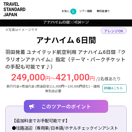
0
フォトギャラリー
お気に入り
ツアー検索
無料見積り
アナハイムの街 イメージ
アナハイムへようこそ
カリフォルニアの空
アナハイムの夕暮れ
TOP
北米・中南米
アメリカ
アナハイム
ツアー詳細
※写真はイメージです
※写真はイメージです
アレンジOK
アナハイム 6日間
羽田発着 ユナイテッド航空利用 アナハイム6日間『ク
ラリオンアナハイム』指定（テーマ・パークチケット
の手配も可能です♪）
249,000
421,000
円～
円
/1名様あたり
旅行代金+燃油代金 (燃油目安111,000円～130,000円含む)・諸税
詳細はこちら
等別途必要
このツアーのポイント
【追加料金でお手配可能です】
●往路送迎（専用車/日本語/ホテルチェックインアシスト