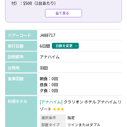
付）：$500（1台あたり）
●復路送迎（専用車/日本語/空港チェックインアシスト
全て見る
付）：$490（1台あたり）
＼今だけの特典！／
ツアーコード
J488717
ディズニーランド・リゾート テーマ・パークチケットをご
購入の方へ
旅行日数
6日間
日数を変更
パーク内やキャラクターダイニングでご利用いただけるギ
訪問都市
アナハイム
フトカードをプレゼント！
※テーマ・パークチケット料金は日程により異なります。
出発地
羽田
詳細はお問合せください。
食事回数
朝食：0回
昼食：0回
夕食：0回
利用ホテル
アナハイム
クラリオン ホテル アナハイム リ
ゾート
★★★
選択条件
指定
部屋タイプ
ツインまたはダブル