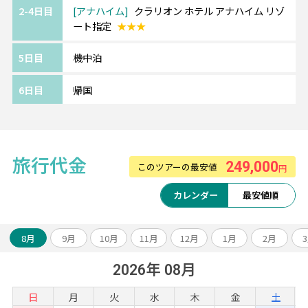
2-4日目
アナハイム
クラリオン ホテル アナハイム リゾ
ート指定
★★★
5日目
機中泊
6日目
帰国
旅行代金
249,000
このツアーの最安値
円
カレンダー
最安値順
8月
9月
10月
11月
12月
1月
2月
2026年 08月
日
月
火
水
木
金
土