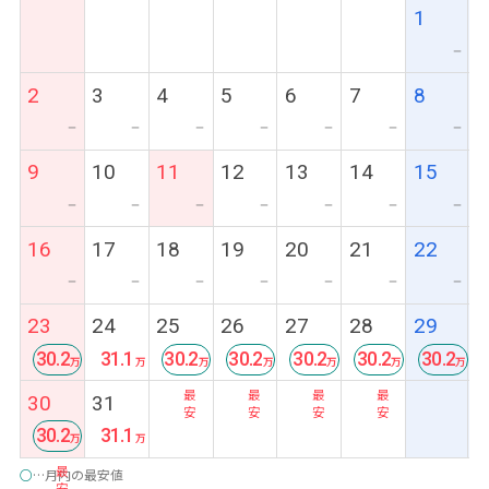
1
ー
2
3
4
5
6
7
8
ー
ー
ー
ー
ー
ー
ー
9
10
11
12
13
14
15
ー
ー
ー
ー
ー
ー
ー
16
17
18
19
20
21
22
ー
ー
ー
ー
ー
ー
ー
23
24
25
26
27
28
29
30.2
31.1
30.2
30.2
30.2
30.2
30.2
最
最
最
最
最
最
30
31
安
安
安
安
安
安
30.2
31.1
最
○
…月内の最安値
安