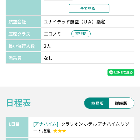
利用形態
2名1室利用
全て見る
部屋カテゴリ
航空会社
ユナイテッド航空（ＵＡ）指定
座席クラス
エコノミー
直行便
最小催行人数
2人
添乗員
なし
日程表
簡易版
詳細版
1日目
アナハイム
クラリオン ホテル アナハイム リゾ
ート指定
★★★