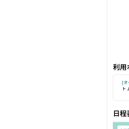
利用
オ
ト
日程