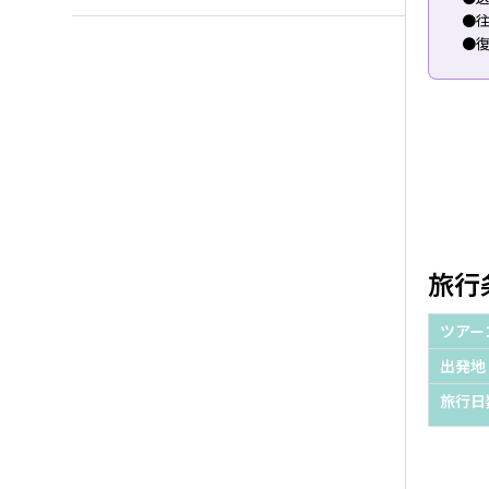
●往
●復
旅行
ツアー
出発地
旅行日