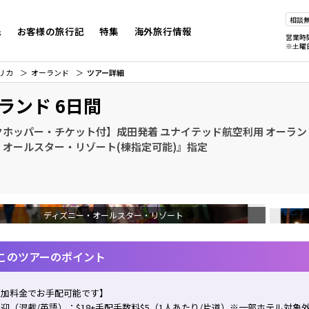
相談
先
お客様の旅行記
特集
海外旅行情報
営業時
※土曜
リカ
オーランド
ツアー詳細
ランド 6日間
ホッパー・チケット付】成田発着 ユナイテッド航空利用 オーランド
・オールスター・リゾート(棟指定可能)』指定
ディズニー・オールスター・リゾート
このツアーのポイント
追加料金でお手配可能です】
迎（混載/英語）：$18+手配手数料$5（1人あたり/片道）※一部ホテル対象