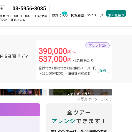
03-5956-3035
無料
0
お気に入り
閲覧履歴
マイページ
無料見積り
間:
月-金 10:00‐18:00／土日祝 休業
日はメール対応のみ
アレンジOK
390,000
円～
 6日間『ディ
537,000
円
/1名様あたり
旅行代金+燃油代金 (燃油目安111,000円
詳細
～130,000円含む)・諸税等別途必要
フォトギャラリー
※写真はイメージです
全ツアー
アレンジ
できます！
外
弊社のツアーは、出発時間の変更