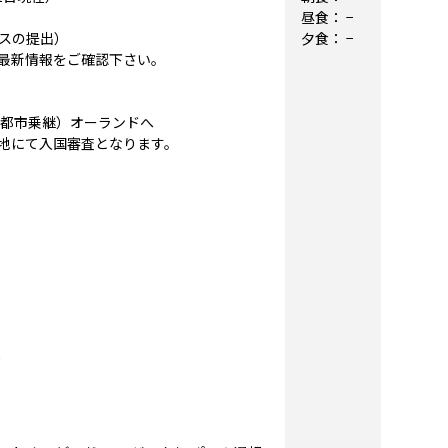
昼食：
−
スの提出）
夕食：
−
最新情報をご確認下さい。
国内都市乗継）オーランドへ
地にて入国審査となります。