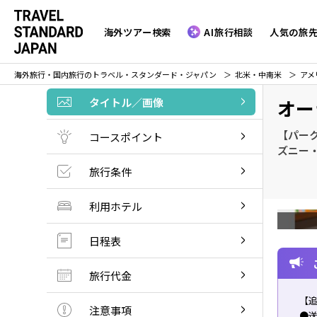
海外ツアー検索
AI旅行相談
人気の旅
海外旅行・国内旅行のトラベル・スタンダード・ジャパン
北米・中南米
アメ
タイトル／画像
オー
【パーク
コースポイント
ズニー
旅行条件
利用ホテル
日程表
旅行代金
【
注意事項
●送