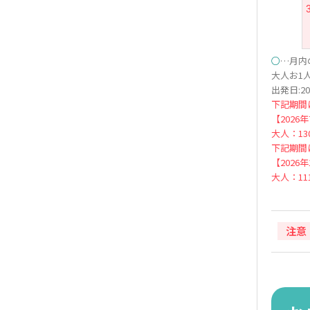
○
…月内
大人お1人
出発日:20
下記期間
【2026
大人：130
下記期間
【2026
大人：111
注意