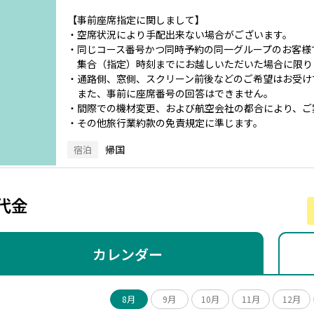
【事前座席指定に関しまして】
・空席状況により手配出来ない場合がございます。
・同じコース番号かつ同時予約の同一グループのお客様
集合（指定）時刻までにお越しいただいた場合に限り
・通路側、窓側、スクリーン前後などのご希望はお受け
また、事前に座席番号の回答はできません。
・間際での機材変更、および航空会社の都合により、ご
・その他旅行業約款の免責規定に準じます。
帰国
宿泊
代金
カレンダー
8月
9月
10月
11月
12月