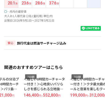
20.1
23.6
28.6
37.6
○
…月内の最安値
大人お1人様代金 (2名1室利用) 単位:円
出発日:2026年9月1日～2027年3月21日
旅行代金は燃油サーチャージ込み
安心
関連のおすすめツアーはこちら
7日間
7日間
7
＜嬉しい8時間カーチャータ
＜嬉しい8時間カーチャータ
【ガ
ー付き！＞心地良いバリら
ー付き！＞クタ最大級のプ
ラス
しさを感じられる立地抜群
ールと音楽を楽しむテーマ
しい
ホテル『ラマヤナ スイート
ホテル『ハードロック ホテ
き！
146,400
552,800
199,000
312,000
397
円
~
円
円
~
円
＆リゾート』宿泊 【往復日
ル【Deluxe Room】』宿
と音
本語送迎付き】 バリ島7日間
泊【往復日本語送迎付き】
ル『