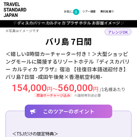
0
フォトギャラリー
お気に入り
ツアー検索
無料見積り
ディスカバリー カルティカ プラザ ホテル レストラン イメージ
ディスカバリー カルティカ プラザ ホテル プール イメージ
ディスカバリー カルティカ プラザ ホテル プール イメージ
ディスカバリー カルティカ プラザ ホテル お部屋イメージ
ディスカバリー カルティカ プラザ ホテル お部屋イメージ
ディスカバリー カルティカ プラザ ホテル スパ イメージ
TOP
アジア
インドネシア
バリ島
ツアー詳細
※写真はイメージです
※写真はイメージです
アレンジOK
バリ島 7日間
＜嬉しい8時間カーチャーター付き！＞大型ショッピ
ングモールに隣接するリゾートホテル『ディスカバリ
ー カルティカ プラザ』宿泊 【往復日本語送迎付き】
バリ島7日間 -成田午後発×香港航空利用-
154,000
560,000
円～
円
/1名様あたり
燃油サーチャージ込み
※諸税等別途必要
このツアーのポイント
＜TSJだけの限定特典＞