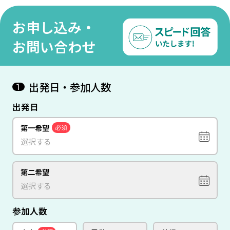
-成田午後発×香港航空利
バリ島 7日間 -羽田発着×フ
【De
用-
ィリピン航空乗継便利用-
【往
お申し込み・
リ島 
お問い合わせ
出発日・参加人数
1
出発日
第一希望
必須
第二希望
参加人数