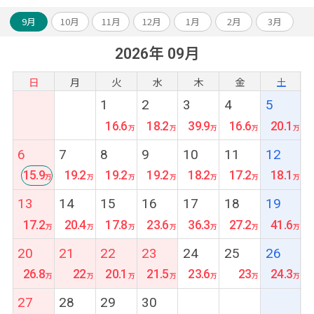
1.カーチャーター8時間(1組1台)
2.お得なレートで両替
9月
10月
11月
12月
1月
2月
3月
3.WiFiレンタル1日500円(充電器セット800円)
2026年 09月
4.観光時のサロンレンタル
5.LINEで現地日本語対応 など
日
月
火
水
木
金
土
1
2
3
4
5
16.6
18.2
39.9
16.6
20.1
6
7
8
9
10
11
12
15.9
19.2
19.2
19.2
18.2
17.2
18.1
最
13
14
15
16
17
18
19
安
17.2
20.4
17.8
23.6
36.3
27.2
41.6
20
21
22
23
24
25
26
26.8
22
20.1
21.5
23.6
23
24.3
27
28
29
30