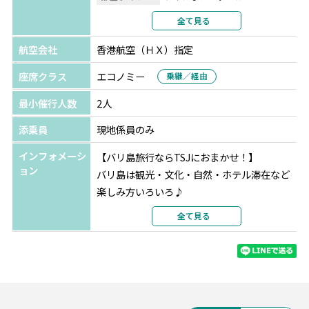
サージ60分
利用形態
2名1室利用
全て見る
〇Fプラン：5つ星ホテル「ケンピンスキーバリ」でのアフ
部屋カテゴリ
デラックスルーム
タヌーンティー1回 ※年末年始は利用不可
航空会社
香港航空（ＨＸ）指定
※1名様参加の場合、Dプラン・Fプランはご利用いただけ
座席クラス
エコノミー
乗継／経由
ません。
最小催行人数
2人
＜学生限定特典＞
添乗員
現地係員のみ
◆ベノアビーチでのマリンスポーツ1種＆ランチ付き
◆お得なセットプラン
インフォメーシ
【バリ島旅行ならTSJにおまかせ！】
〇Aセット：学生特典+オーキッドスパでの60分マッサー
ョン
バリ島は観光・文化・自然・ホテル滞在など
ジ（3,000円/人）
楽しみ方いろいろ♪
〇Bセット：学生特典+5つ星ホテル『ケンピンスキー』で
ビーチとウブドの異なる雰囲気の2エリアに滞
全て見る
のアフタヌーンティー（3,000円/人）
在したい！
〇Cセット【お得】：学生特典+60分マッサージ+アフタヌ
経由便で帰国前に他国に立ち寄りたい！な
ーンティー（5,000円/人）
ど、
※1名様参加の場合、Bセット・Cセットはご利用いただけ
ご希望に合わせてアレンジ可能です。お気軽
ません。
にご相談ください。