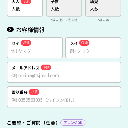
大人
子供
幼児
必須
2歳以上、12歳未満
2歳未満
お客様情報
2
セイ
メイ
必須
必須
メールアドレス
必須
電話番号
必須
ご要望・ご質問（任意）
アレンジOK