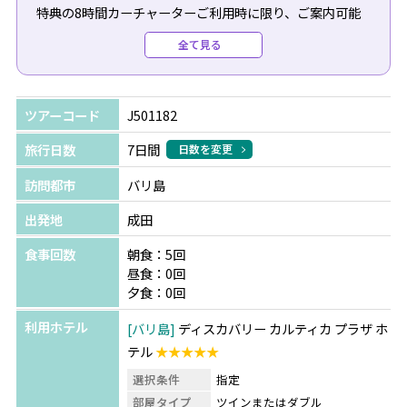
特典の8時間カーチャーターご利用時に限り、ご案内可能
です。
全て見る
※早割特典はA～Fの中からいずれか1つ
※ご利用希望の場合は、ツアーご予約時にお申し付けくだ
さい。
ツアーコード
J501182
◆ご出発90日前までのご予約
旅行日数
7日間
日数を変更
〇Ａプラン：ジンバランビーチでのシーフードBBQディナ
訪問都市
バリ島
ー+ソフトドリンク1杯
〇Ｂプラン：絶品「イイガワルン」でのナシゴレンポーク
出発地
成田
リブ+ビンタンビール1杯 ※クタ・ウブド・ウルワツ
食事回数
朝食：5回
〇Ｃプラン：名店「イブオカ」でのバビグリン+ビンタン
昼食：0回
ビール1杯 ※ウブド
夕食：0回
利用ホテル
バリ島
ディスカバリー カルティカ プラザ ホ
◆ご出発120日前までのご予約
テル
★★★★★
〇Dプラン：インスタ映え「トラガシンハ トロピカルリバ
ークラブ」でのフローティングランチ1回
選択条件
指定
〇Eプラン：人気街スパ「バリオーキッドスパ」でのマッ
部屋タイプ
ツインまたはダブル