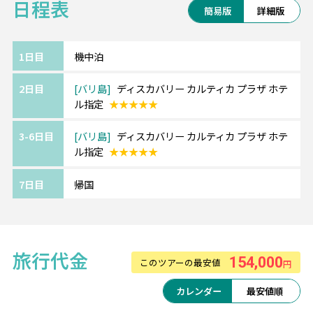
日程表
TSJならバリ島現地支店があるので、サポート
簡易版
詳細版
体制も万全です！
■ディスカバリー カルティカ プラザ ホテル
1日目
機中泊
「ディスカバリーモール」隣接でロケーショ
2日目
バリ島
ディスカバリー カルティカ プラザ ホテ
ン抜群！
ル指定
★★★★★
敷地内にはガーデン、目の前にはビーチが広
がり南国ムード満点です♪
3-6日目
バリ島
ディスカバリー カルティカ プラザ ホテ
※部屋カテゴリーのアレンジも可能です。
ル指定
★★★★★
7日目
帰国
★★★TSJの嬉しいポイント★★★
POINT1：空港～ホテル間は日本語ガイド付
き専用車送迎
POINT2：8時間カーチャーター等、オリジナ
旅行代金
154,000
このツアーの最安値
円
ル10大特典付き
カレンダー
最安値順
【10大特典】