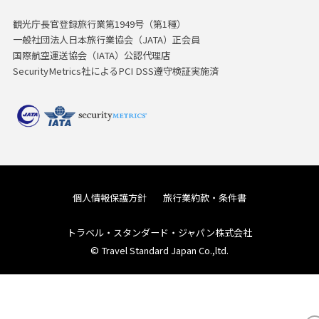
観光庁長官登録旅行業第1949号（第1種）
一般社団法人日本旅行業協会（JATA）正会員
国際航空運送協会（IATA）公認代理店
SecurityMetrics社によるPCI DSS遵守検証実施済
個人情報保護方針
旅行業約款・条件書
トラベル・スタンダード・ジャパン株式会社
© Travel Standard Japan Co.,ltd.