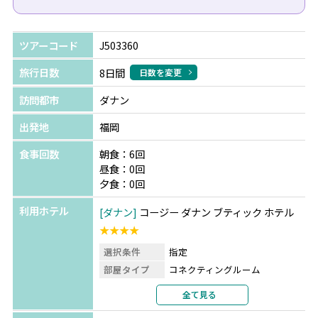
ツアーコード
J503360
旅行日数
8日間
日数を変更
訪問都市
ダナン
出発地
福岡
食事回数
朝食：6回
昼食：0回
夕食：0回
利用ホテル
ダナン
コージー ダナン ブティック ホテル
★★★★
選択条件
指定
部屋タイプ
コネクティングルーム
利用形態
4名1室利用
全て見る
部屋カテゴリ
指定なし