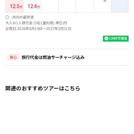
12.5
12.4
○
…月内の最安値
大人お1人様代金 (2名1室利用) 単位:円
出発日:2026年8月14日～2027年3月31日
旅行代金は燃油サーチャージ込み
安心
関連のおすすめツアーはこちら
8日間
◆ホイアン＆ダナン＆ホーチミン 3都市周遊◆『ホテルロイ
ヤルホイアン/2泊」＆『ハイアン ビーチ ホテル ＆ スパ/2
泊」＆『ホテル マジェスティック サイゴン/2泊」宿泊 8日
間 【成田発/ベトナム航空 ビジネスクラス利用】
333,000
610,000
円
~
円