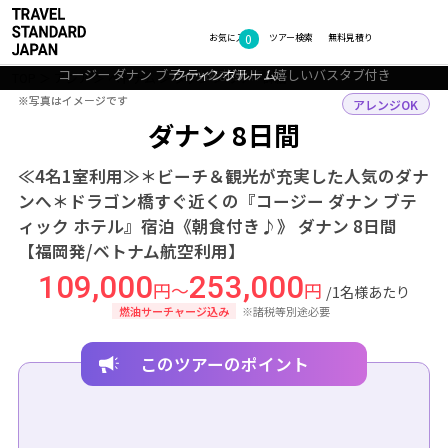
フォトギャラリー
0
お気に入り
ツアー検索
無料見積り
コージー ダナン ブティック ホテル：屋上プールからはダナン市内が望
コージー ダナン ブティック ホテル：フロントはブティックホテルらし
コージー ダナン ブティック ホテル：デラックス シティービュー コネ
コージー ダナン ブティック ホテル：デラックス シティービュー コネ
コージー ダナン ブティック ホテル：嬉しいバスタブ付き
いおしゃれな作り
クティングルーム
クティングルーム
めます
TOP
アジア
ベトナム
ダナン
ツアー詳細
※写真はイメージです
※写真はイメージです
アレンジOK
ダナン 8日間
≪4名1室利用≫＊ビーチ＆観光が充実した人気のダナ
ンへ＊ドラゴン橋すぐ近くの『コージー ダナン ブテ
ィック ホテル』宿泊《朝食付き♪》 ダナン 8日間
【福岡発/ベトナム航空利用】
109,000
253,000
円～
円
/1名様あたり
燃油サーチャージ込み
※諸税等別途必要
このツアーのポイント