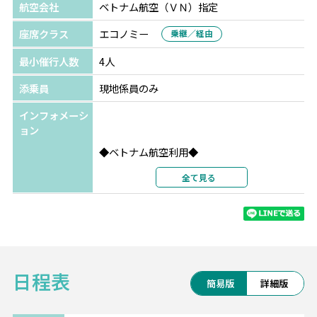
航空会社
ベトナム航空（ＶＮ）指定
座席クラス
エコノミー
乗継／経由
最小催行人数
4人
添乗員
現地係員のみ
インフォメーシ
ョン
◆ベトナム航空利用◆
航空会社の格付けスカイトラックスで4ッ星認
全て見る
定！
ベトナム各地に接続可能で、他エリアとの周
遊もベトナム航空で可能です。
・・━━ コージー ダナン ブティック ホテ
日程表
ル ━━・・
簡易版
詳細版
便利な街の中心にあるため、ダナンの見どこ
ろを存分に満喫できます。