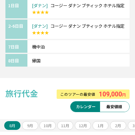
ドラゴン橋のすぐそばにあるため週末に行わ
1日目
ダナン
コージー ダナン ブティック ホテル指定
★★★★
れるショーにも、
足が運びやすいです。
2-6日目
ダナン
コージー ダナン ブティック ホテル指定
客室はブティックホテルらしい、おしゃれで
★★★★
可愛い内装。
バスタブ付きなのも嬉しいポイント。
7日目
機中泊
隣の部屋とのコネクティングルームもできる
ので、ファミリー等の宿泊にもおすすめです
8日目
帰国
♪
＜＜アレンジ自由自在＞＞
旅行代金
109,000
このツアーの最安値
円
せっかくダナンに行くなら、少し足を延ばし
てホイアンとの周遊がお勧め♪
カレンダー
最安値順
ロマンティックで風情のあるホイアンは写真
映えスポットとしても人気！
ご希望の場合は、スタッフまでご相談くださ
8月
9月
10月
11月
12月
1月
2月
い♪