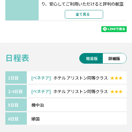
り、安心してご利用いただけると評判の航空
会社です。
全て見る
アムステルダムのスキポール空港はスーパー
や美術館など、充実した施設が魅力です。
《ベネチア/Venice》━━・・
日程表
世界中で最も美しい水の都といわれるベネチ
簡易版
詳細版
ア。
海に連なる潟湖上に栄えた街で、
大運河をはじめ150もの運河が網の目のように
1日目
ベネチア
ホテル アリストン同等クラス
★★★
はりめぐらされています。
2-4日目
ベネチア
ホテル アリストン同等クラス
★★★
ゴンドラに乗りながらカンツォーネを聞く、
ロマンチックなゴンドラセレナーデが人気を
5日目
機中泊
集めています。
6日目
帰国
《ご利用ホテルについて》