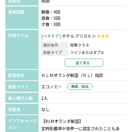
出発地
成田
食事回数
朝食：4回
昼食：0回
夕食：0回
利用ホテル
ベネチア
ホテル アリストン
★★★
選択条件
同等クラス
部屋タイプ
ツインまたはダブル
利用形態
2名1室利用
全て見る
部屋カテゴリ
指定なし
航空会社
ＫＬＭオランダ航空（ＫＬ）指定
座席クラス
エコノミー
乗継／経由
最小催行人数
2人
添乗員
なし
インフォメーシ
【KLMオランダ航空】
ョン
定時到着率が世界一に認定されたこともあ