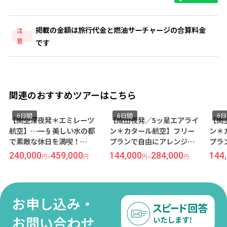
掲載の金額は旅行代金と燃油サーチャージの合算料金
注
意
です
関連のおすすめツアーはこちら
6日間
6日間
6
【関空深夜発＊エミレーツ
【成田夜発／5ッ星エアライ
【関
航空】…━§美しい水の都
ン＊カタール航空】フリー
ン＊
で素敵な休日を満喫！
プランで自由にアレンジ◆
プラ
§━… ◇◆＜ベネチア＞
歴史と芸術の街＜ローマ＞6
歴史
240,000
459,000
144,000
284,000
144
円
~
円
円
~
円
6日間◇◆ ＜4ッ星ホテル プ
日間（価格重視ホテル利
日間
リンシピ指定//朝食付＞
用）
用）
お申し込み・
お問い合わせ