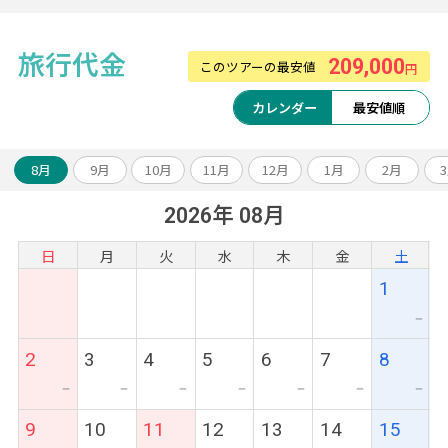
ホテルは価額重視のクラスとなります。
追加料金にて移動・観光に便利な中心エリア
旅行代金
209,000
へのグレードアップや
このツアーの最安値
円
ホテルアレンジも可能です。
カレンダー
最安値順
《ツアーアレンジが得意です！》
8月
9月
10月
11月
12月
1月
2月
欧州各都市との周遊アレンジや、宿泊数の変
2026年 08月
更、
ホテルアップグレード・変更もお問い合わせ
日
月
火
水
木
金
土
ください。
1
ー
2
3
4
5
6
7
8
ー
ー
ー
ー
ー
ー
ー
9
10
11
12
13
14
15