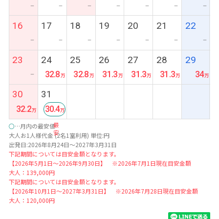
ー
ー
ー
ー
ー
ー
ー
16
17
18
19
20
21
22
ー
ー
ー
ー
ー
ー
ー
23
24
25
26
27
28
29
32.8
32.8
31.3
31.3
31.3
34
ー
30
31
32.2
30.4
最
○
…月内の最安値
安
大人お1人様代金 (2名1室利用) 単位:円
出発日:2026年8月24日～2027年3月31日
下記期間については目安金額となります。
【2026年5月1日～2026年9月30日】 ※2026年7月1日現在目安金額
大人：139,000円
下記期間については目安金額となります。
【2026年10月1日～2027年3月31日】 ※2026年7月28日現在目安金額
大人：120,000円