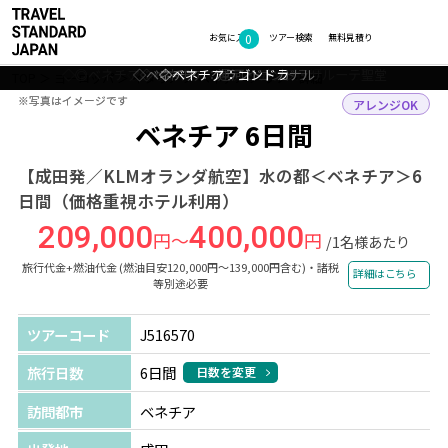
0
フォトギャラリー
お気に入り
ツアー検索
無料見積り
◇◎ベネチア：サンタ・マリア・デッラ・サルーテ聖堂
◇◎ベネチア：サン・マルコ広場
◇ベネチア：グランド・カナル
◇ベネチア：運河とゴンドラ
◇ベネチア：ゴンドラ
TOP
ヨーロッパ
イタリア
ベネチア
ツアー詳細
※写真はイメージです
※写真はイメージです
アレンジOK
ベネチア 6日間
【成田発／KLMオランダ航空】水の都＜ベネチア＞6
日間（価格重視ホテル利用）
209,000
400,000
円～
円
/1名様あたり
旅行代金+燃油代金 (燃油目安120,000円～139,000円含む)・諸税
詳細はこちら
等別途必要
ツアーコード
J516570
旅行日数
6日間
日数を変更
訪問都市
ベネチア