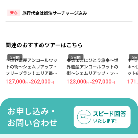
旅行代金は燃油サーチャージ込み
安心
関連のおすすめツアーはこちら
5日間
5日間
5
～世界遺産アンコールワッ
◆気ままにひとり旅◆～世
＊*
トの街～シェムリアップ・
界遺産アンコールワットの
＊～
フリープラン！エリア最大
街～シェムリアップ・フリ
ット
級のプールでリゾート気分
ープラン！観光とホテル滞
プ・
127,000
262,000
123,000
297,000
171
円
~
円
円
~
円
を満喫『ソフィテル プーキ
在が楽しめるお手頃ホテル
心で
ートラー』宿泊 5日間《成田
『アンコール パラダイスホ
ホテ
発／ベトジェット利用》●
テル』宿泊 5日間《福岡発／
シェ
受託手荷物20KG込み●
ベトナム航空利用》
《成
お申し込み・
用》
●
お問い合わせ