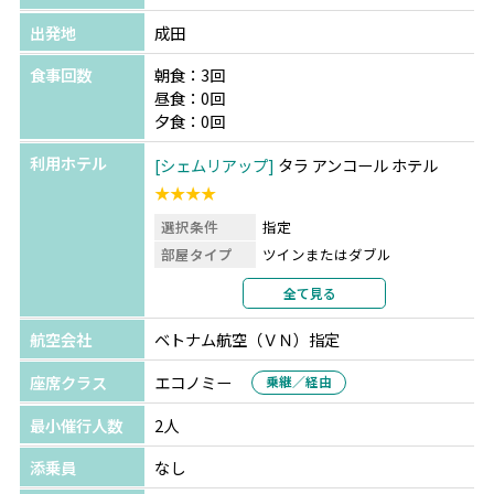
出発地
成田
食事回数
朝食：3回
昼食：0回
夕食：0回
利用ホテル
シェムリアップ
タラ アンコール ホテル
★★★★
選択条件
指定
部屋タイプ
ツインまたはダブル
利用形態
2名1室利用
全て見る
部屋カテゴリ
指定なし
航空会社
ベトナム航空（ＶＮ）指定
座席クラス
エコノミー
乗継／経由
最小催行人数
2人
添乗員
なし