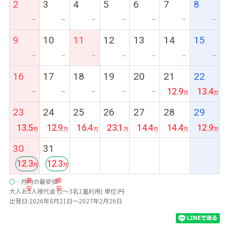
2
3
4
5
6
7
8
ー
ー
ー
ー
ー
ー
ー
9
10
11
12
13
14
15
ー
ー
ー
ー
ー
ー
ー
16
17
18
19
20
21
22
12.9
13.4
ー
ー
ー
ー
ー
23
24
25
26
27
28
29
13.5
12.9
16.4
23.1
14.4
14.4
12.9
30
31
12.3
12.3
最
最
○
…月内の最安値
安
安
大人お1人様代金 (2～3名1室利用) 単位:円
出発日:2026年8月21日～2027年2月26日