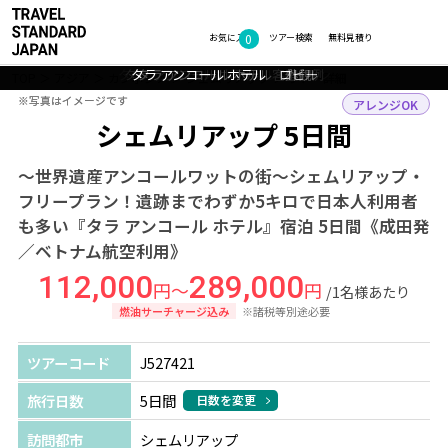
0
フォトギャラリー
お気に入り
ツアー検索
無料見積り
タラ アンコール ホテル レストラン
タラ アンコール ホテル 客室一例
タラ アンコール ホテル ロビー
タラ アンコール ホテル プール
タラ アンコール ホテル 外観
TOP
アジア
カンボジア
シェムリアップ
ツアー詳細
※写真はイメージです
※写真はイメージです
アレンジOK
シェムリアップ 5日間
～世界遺産アンコールワットの街～シェムリアップ・
フリープラン！遺跡までわずか5キロで日本人利用者
も多い『タラ アンコール ホテル』宿泊 5日間《成田発
／ベトナム航空利用》
112,000
289,000
円～
円
/1名様あたり
燃油サーチャージ込み
※諸税等別途必要
ツアーコード
J527421
旅行日数
5日間
日数を変更
訪問都市
シェムリアップ