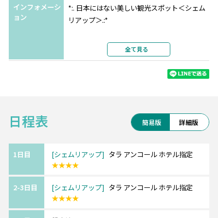
インフォメーシ
*:. 日本にはない美しい観光スポット＜シェム
ョン
リアップ＞.:*
大自然に囲まれた素晴らしい遺跡群がある街
全て見る
で、
有名なアンコールワットは1992年に世界遺産
に登録されており必見です。
朝日で池に映る逆さアンコールは幻想的…★
日程表
また、プノンバケン寺院は夕日が綺麗に見え
簡易版
詳細版
るスポットとして人気です。
1日目
シェムリアップ
タラ アンコール ホテル指定
★★★★
■タラ アンコール ホテル
宮殿のような優美な佇まいが印象的な4ッ星ホ
2-3日目
シェムリアップ
タラ アンコール ホテル指定
テル。
★★★★
アンコールワットへ続く道沿いに位置し、遺
跡までわずか5キロ。