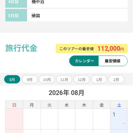
4日目
機中泊
遺跡観光の拠点におすすめのホテルです。
手ごろな価格でありながら、プールやスパ、
5日目
帰国
料理教室や遺跡ツアーなどのアクティビティも
揃っています。
日本人の利用者が多い点も安心です◎
※部屋カテゴリーやホテルのアレンジも可能
旅行代金
112,000
このツアーの最安値
円
です。
カレンダー
最安値順
～～旅のアレンジ自由自在～～
アンコールワット遺跡やベンメリア観光のオ
8月
9月
10月
11月
12月
1月
2月
プショナルツアーや、ベトナムなどとの周遊
2026年 08月
アレンジも可能です。
お気軽にスタッフまでご相談ください！
日
月
火
水
木
金
土
1
ー