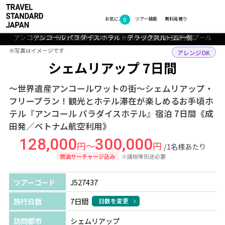
0
フォトギャラリー
お気に入り
ツアー検索
無料見積り
アンコール パラダイス ホテル ライトアップされた幻想的なプール
アンコール パラダイス ホテル リゾート感もあるプール
アンコール パラダイス ホテル デラックスルーム一例
シェムリアップ：アンコールワットのサンセット
シェムリアップ：バイヨン寺院と僧侶
TOP
アジア
カンボジア
シェムリアップ
ツアー詳細
※写真はイメージです
※写真はイメージです
アレンジOK
シェムリアップ 7日間
～世界遺産アンコールワットの街～シェムリアップ・
フリープラン！観光とホテル滞在が楽しめるお手頃ホ
テル『アンコール パラダイスホテル』宿泊 7日間《成
田発／ベトナム航空利用》
128,000
300,000
円～
円
/1名様あたり
燃油サーチャージ込み
※諸税等別途必要
ツアーコード
J527437
旅行日数
7日間
日数を変更
訪問都市
シェムリアップ