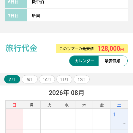
6日目
機中泊
散歩がてら歩いて行ける距離のお手頃ホテル
です。
7日目
帰国
※部屋カテゴリーやホテルのアレンジも可能
です。
旅行代金
128,000
このツアーの最安値
円
～～旅のアレンジ自由自在～～
アンコールワット遺跡やベンメリア観光のオ
カレンダー
最安値順
プショナルツアーや、ベトナムなどとの周遊
アレンジも可能です。
お気軽にスタッフまでご相談ください！
8月
9月
10月
11月
12月
2026年 08月
日
月
火
水
木
金
土
1
ー