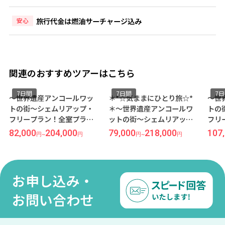
旅行代金は燃油サーチャージ込み
安心
関連のおすすめツアーはこちら
7日間
7日間
7
～世界遺産アンコールワッ
＊*☆気ままにひとり旅☆*
～世
トの街～シェムリアップ・
＊～世界遺産アンコールワ
トの
フリープラン！全室プライ
ットの街～シェムリアッ
フリ
ベートバルコニー付きの5ッ
プ・フリープラン！日本語
ーケ
82,000
204,000
79,000
218,000
107
円
~
円
円
~
円
星ホテル『ソマデヴィ ブテ
スタッフ常駐で安心！コス
ダン
ィック＆リゾート』宿泊 7日
パも立地も抜群な隠れ家ホ
ザイ
間《関空発／ベトジェット
テル『ザ コッカトゥ ネイチ
アヴ
利用》●受託手荷物20KG込
ャー リゾート＆スパ』宿泊
7日
お申し込み・
み●
7日間《成田発／ベトジェッ
ト利
ト利用》●受託手荷物20KG
込み
お問い合わせ
込み●