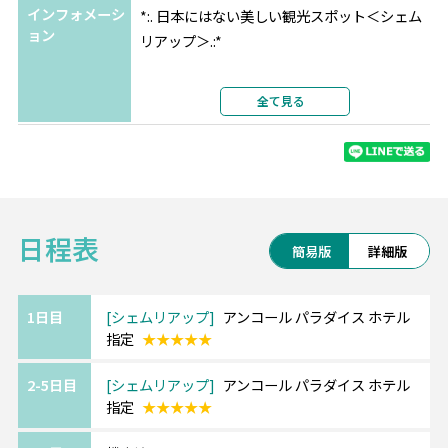
インフォメーシ
*:. 日本にはない美しい観光スポット＜シェム
ョン
リアップ＞.:*
大自然に囲まれた素晴らしい遺跡群がある街
全て見る
で、
有名なアンコールワットは1992年に世界遺産
に登録されており必見です。
朝日で池に映る逆さアンコールは幻想的…★
日程表
また、プノンバケン寺院は夕日が綺麗に見え
簡易版
詳細版
るスポットとして人気です。
1日目
シェムリアップ
アンコール パラダイス ホテル
指定
★★★★★
■アンコール パラダイス ホテル
シェムリアップの大通りに面した中心部にあ
2-5日目
シェムリアップ
アンコール パラダイス ホテル
り、ヘリテージウォークにも徒歩10分ほどの
指定
★★★★★
立地。
オールドマーケットやパブストリートにも、