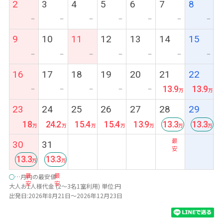
2
3
4
5
6
7
8
ー
ー
ー
ー
ー
ー
ー
9
10
11
12
13
14
15
ー
ー
ー
ー
ー
ー
ー
16
17
18
19
20
21
22
13.9
13.9
ー
ー
ー
ー
ー
23
24
25
26
27
28
29
18
24.2
15.4
15.4
13.9
13.3
13.3
最
最
30
31
安
安
13.3
13.3
最
最
○
…月内の最安値
安
安
大人お1人様代金 (2～3名1室利用) 単位:円
出発日:2026年8月21日～2026年12月23日