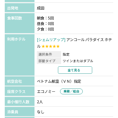
出発地
成田
食事回数
朝食：5回
昼食：0回
夕食：0回
利用ホテル
シェムリアップ
アンコール パラダイス ホテ
ル
★★★★★
選択条件
指定
部屋タイプ
ツインまたはダブル
利用形態
2名1室利用
全て見る
部屋カテゴリ
指定なし
航空会社
ベトナム航空（ＶＮ）指定
座席クラス
エコノミー
乗継／経由
最小催行人数
2人
添乗員
なし