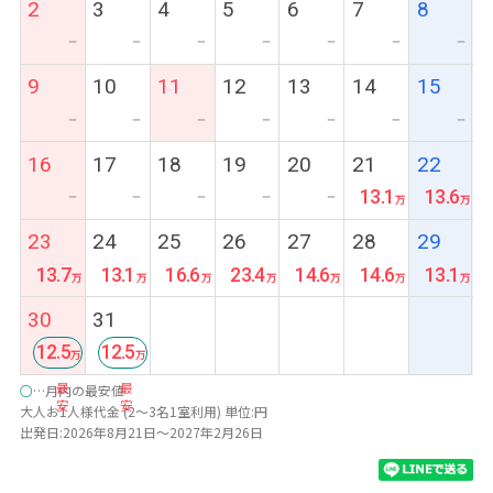
2
3
4
5
6
7
8
ー
ー
ー
ー
ー
ー
ー
9
10
11
12
13
14
15
ー
ー
ー
ー
ー
ー
ー
16
17
18
19
20
21
22
13.1
13.6
ー
ー
ー
ー
ー
23
24
25
26
27
28
29
13.7
13.1
16.6
23.4
14.6
14.6
13.1
30
31
12.5
12.5
最
最
○
…月内の最安値
安
安
大人お1人様代金 (2～3名1室利用) 単位:円
出発日:2026年8月21日～2027年2月26日