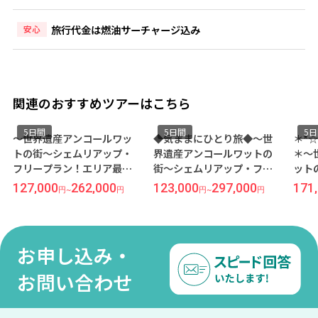
旅行代金は燃油サーチャージ込み
安心
関連のおすすめツアーはこちら
5日間
5日間
5
～世界遺産アンコールワッ
◆気ままにひとり旅◆～世
＊*
トの街～シェムリアップ・
界遺産アンコールワットの
＊～
フリープラン！エリア最大
街～シェムリアップ・フリ
ット
級のプールでリゾート気分
ープラン！観光とホテル滞
プ・
127,000
262,000
123,000
297,000
171
円
~
円
円
~
円
を満喫『ソフィテル プーキ
在が楽しめるお手頃ホテル
心で
ートラー』宿泊 5日間《成田
『アンコール パラダイスホ
ホテ
発／ベトジェット利用》●
テル』宿泊 5日間《福岡発／
シェ
受託手荷物20KG込み●
ベトナム航空利用》
《成
お申し込み・
用》
●
お問い合わせ