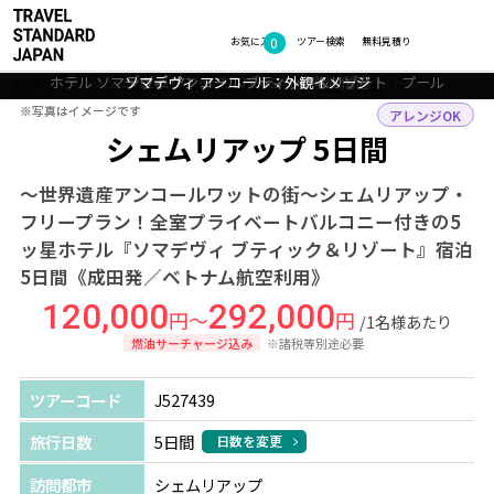
0
フォトギャラリー
お気に入り
ツアー検索
無料見積り
ホテル ソマデヴィ アンコール ブティック＆リゾート プール
シェムリアップ：アンコールワットのサンセット
ソマデヴィ アンコール：外観イメージ
シェムリアップ：バイヨン寺院と僧侶
TOP
アジア
カンボジア
シェムリアップ
ツアー詳細
※写真はイメージです
※写真はイメージです
アレンジOK
シェムリアップ 5日間
～世界遺産アンコールワットの街～シェムリアップ・
フリープラン！全室プライベートバルコニー付きの5
ッ星ホテル『ソマデヴィ ブティック＆リゾート』宿泊
5日間《成田発／ベトナム航空利用》
120,000
292,000
円～
円
/1名様あたり
燃油サーチャージ込み
※諸税等別途必要
ツアーコード
J527439
旅行日数
5日間
日数を変更
訪問都市
シェムリアップ