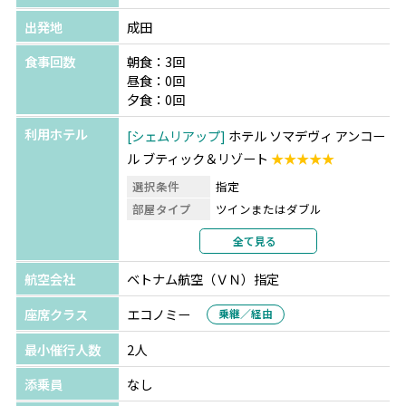
出発地
成田
食事回数
朝食：3回
昼食：0回
夕食：0回
利用ホテル
シェムリアップ
ホテル ソマデヴィ アンコー
ル ブティック＆リゾート
★★★★★
選択条件
指定
部屋タイプ
ツインまたはダブル
利用形態
2名1室利用
全て見る
部屋カテゴリ
指定なし
航空会社
ベトナム航空（ＶＮ）指定
座席クラス
エコノミー
乗継／経由
最小催行人数
2人
添乗員
なし