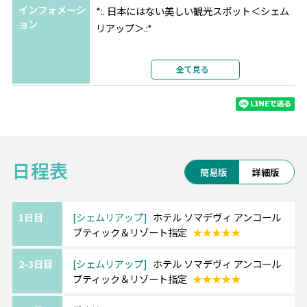
インフォメーシ
*:. 日本にはない美しい観光スポット＜シェム
ョン
リアップ＞.:*
大自然に囲まれた素晴らしい遺跡群がある街
全て見る
で、
有名なアンコールワットは1992年に世界遺産
に登録されており必見です。
朝日で池に映る逆さアンコールは幻想的…★
日程表
また、プノンバケン寺院は夕日が綺麗に見え
簡易版
詳細版
るスポットとして人気です。
1日目
シェムリアップ
ホテル ソマデヴィ アンコール
ブティック＆リゾート指定
★★★★★
■ホテル ソマデヴィ アンコール ブティック＆
リゾート
2-3日目
シェムリアップ
ホテル ソマデヴィ アンコール
木材を上手く組み合わせたモダンな外観が印
ブティック＆リゾート指定
★★★★★
象的な5ッ星ホテル。
大通りから1本入った場所にあり、落ち着いた