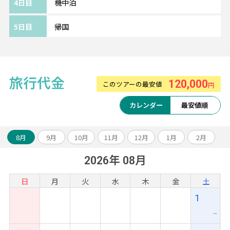
4日目
機中泊
環境で滞在できます。
パブストリートやナイトマーケットへも徒歩
5日目
帰国
圏内です。
全室プライベートバルコニー付き、南国の風
を感じながらゆったりした時間を過ごせそう
◎
旅行代金
120,000
このツアーの最安値
円
※部屋カテゴリーやホテルのアレンジも可能
です。
カレンダー
最安値順
～～旅のアレンジ自由自在～～
8月
9月
10月
11月
12月
1月
2月
アンコールワット遺跡やベンメリア観光のオ
2026年 08月
プショナルツアーや、ベトナムなどとの周遊
アレンジも可能です。
日
月
火
水
木
金
土
お気軽にスタッフまでご相談ください！
1
ー