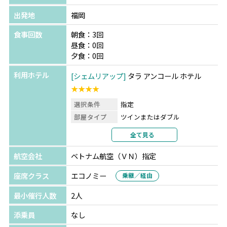
出発地
福岡
食事回数
朝食：3回
昼食：0回
夕食：0回
利用ホテル
シェムリアップ
タラ アンコール ホテル
★★★★
選択条件
指定
部屋タイプ
ツインまたはダブル
利用形態
2名1室利用
全て見る
部屋カテゴリ
指定なし
航空会社
ベトナム航空（ＶＮ）指定
座席クラス
エコノミー
乗継／経由
最小催行人数
2人
添乗員
なし