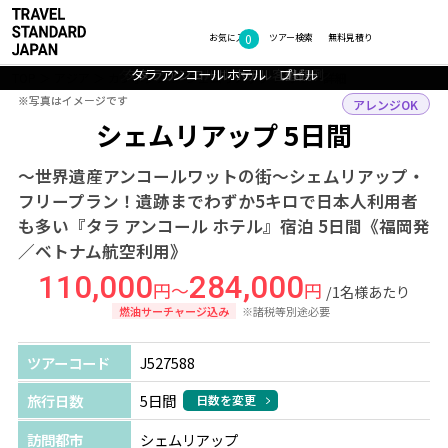
0
フォトギャラリー
お気に入り
ツアー検索
無料見積り
タラ アンコール ホテル レストラン
タラ アンコール ホテル 客室一例
タラ アンコール ホテル ロビー
タラ アンコール ホテル プール
タラ アンコール ホテル 外観
TOP
アジア
カンボジア
シェムリアップ
ツアー詳細
※写真はイメージです
※写真はイメージです
アレンジOK
シェムリアップ 5日間
～世界遺産アンコールワットの街～シェムリアップ・
フリープラン！遺跡までわずか5キロで日本人利用者
も多い『タラ アンコール ホテル』宿泊 5日間《福岡発
／ベトナム航空利用》
110,000
284,000
円～
円
/1名様あたり
燃油サーチャージ込み
※諸税等別途必要
ツアーコード
J527588
旅行日数
5日間
日数を変更
訪問都市
シェムリアップ