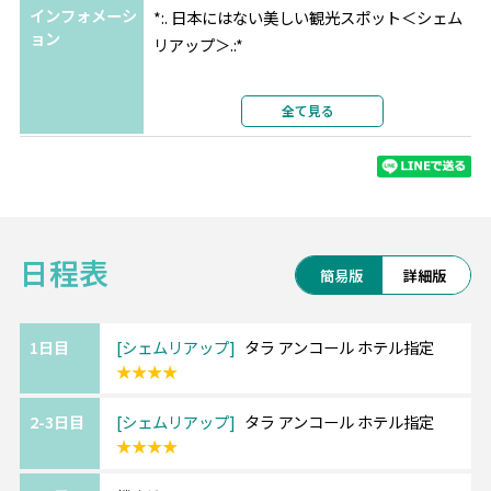
インフォメーシ
*:. 日本にはない美しい観光スポット＜シェム
ョン
リアップ＞.:*
大自然に囲まれた素晴らしい遺跡群がある街
全て見る
で、
有名なアンコールワットは1992年に世界遺産
に登録されており必見です。
朝日で池に映る逆さアンコールは幻想的…★
日程表
また、プノンバケン寺院は夕日が綺麗に見え
簡易版
詳細版
るスポットとして人気です。
1日目
シェムリアップ
タラ アンコール ホテル指定
★★★★
■タラ アンコール ホテル
宮殿のような優美な佇まいが印象的な4ッ星ホ
2-3日目
シェムリアップ
タラ アンコール ホテル指定
テル。
★★★★
アンコールワットへ続く道沿いに位置し、遺
跡までわずか5キロ。