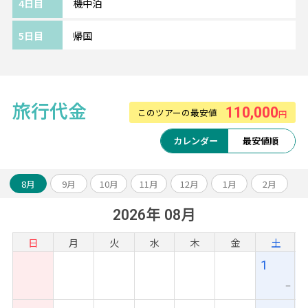
4日目
機中泊
遺跡観光の拠点におすすめのホテルです。
手ごろな価格でありながら、プールやスパ、
5日目
帰国
料理教室や遺跡ツアーなどのアクティビティも
揃っています。
日本人の利用者が多い点も安心です◎
※部屋カテゴリーやホテルのアレンジも可能
旅行代金
110,000
このツアーの最安値
円
です。
カレンダー
最安値順
～～旅のアレンジ自由自在～～
アンコールワット遺跡やベンメリア観光のオ
8月
9月
10月
11月
12月
1月
2月
プショナルツアーや、ベトナムなどとの周遊
2026年 08月
アレンジも可能です。
お気軽にスタッフまでご相談ください！
日
月
火
水
木
金
土
1
ー