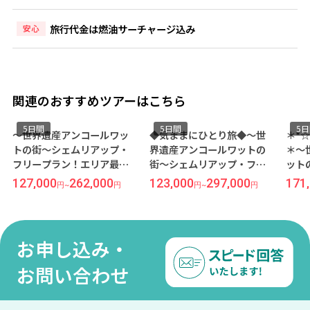
旅行代金は燃油サーチャージ込み
安心
関連のおすすめツアーはこちら
5日間
5日間
5
～世界遺産アンコールワッ
◆気ままにひとり旅◆～世
＊*
トの街～シェムリアップ・
界遺産アンコールワットの
＊～
フリープラン！エリア最大
街～シェムリアップ・フリ
ット
級のプールでリゾート気分
ープラン！観光とホテル滞
プ・
127,000
262,000
123,000
297,000
171
円
~
円
円
~
円
を満喫『ソフィテル プーキ
在が楽しめるお手頃ホテル
心で
ートラー』宿泊 5日間《成田
『アンコール パラダイスホ
ホテ
発／ベトジェット利用》●
テル』宿泊 5日間《福岡発／
シェ
受託手荷物20KG込み●
ベトナム航空利用》
《成
お申し込み・
用》
●
お問い合わせ