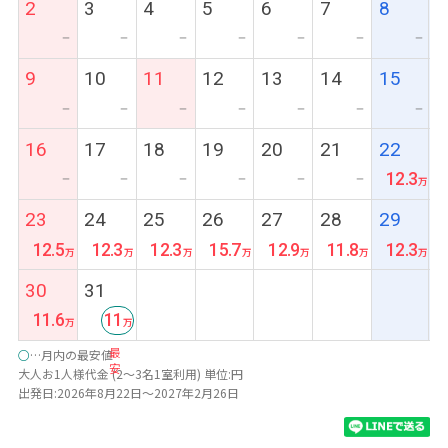
2
3
4
5
6
7
8
ー
ー
ー
ー
ー
ー
ー
9
10
11
12
13
14
15
ー
ー
ー
ー
ー
ー
ー
16
17
18
19
20
21
22
12.3
ー
ー
ー
ー
ー
ー
23
24
25
26
27
28
29
12.5
12.3
12.3
15.7
12.9
11.8
12.3
30
31
11.6
11
最
○
…月内の最安値
安
大人お1人様代金 (2～3名1室利用) 単位:円
出発日:2026年8月22日～2027年2月26日