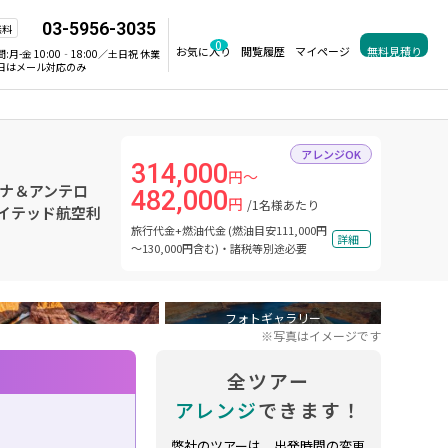
03-5956-3035
無料
0
お気に入り
閲覧履歴
マイページ
無料見積り
間:
月-金 10:00‐18:00／土日祝 休業
日はメール対応のみ
アレンジOK
314,000
円～
ドナ＆アンテロ
482,000
円
/1名様あたり
ナイテッド航空利
旅行代金+燃油代金 (燃油目安111,000円
詳細
～130,000円含む)・諸税等別途必要
フォトギャラリー
※写真はイメージです
全ツアー
アレンジ
できます！
弊社のツアーは、出発時間の変更