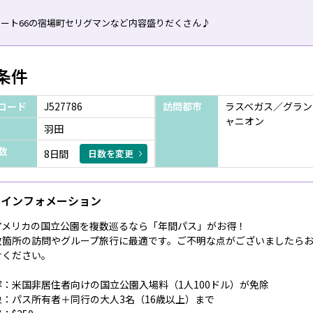
ルート66の宿場町セリグマンなど内容盛りだくさん♪
条件
コード
J527786
訪問都市
ラスベガス／グラン
ャニオン
羽田
数
8日間
日数を変更
インフォメーション
アメリカの国立公園を複数巡るなら「年間パス」がお得！
数箇所の訪問やグループ旅行に最適です。ご不明な点がございましたら
せください。
容：米国非居住者向けの国立公園入場料（1人100ドル）が免除
象：パス所有者＋同行の大人3名（16歳以上）まで