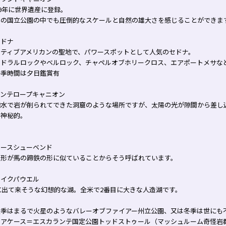
79年に世界遺産に登録。
界の国立公園の中でも圧倒的なスケールと自然の雄大さを感じることができま
セドナ
イティブアメリカンの聖地で、パワースポットとして人気のセドナ。
テドラルロックやベルロック、チャペルオブホリークロス、エアポートメサな
冬季時間は夕日鑑賞有
アンテロープキャニオン
砲水で岩が削られてできた洞窟のような場所ですが、太陽の光が隙間から差し
く神秘的。
ホースシューベンド
の形が馬の蹄鉄の形に似ていることからそう呼ばれています。
レイクパウエル
に出て来そうな幻想的な湖。全米で2番目に大きな人造湖です。
夏季はまるで火星のようなバレーオブファイアー州立公園、又は冬季は世にも
テアケース＝エスカランテ国定公園トッドストゥール（マッシュルーム奇怪岩