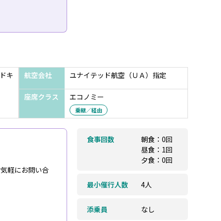
ドキ
航空会社
ユナイテッド航空（ＵＡ）指定
座席クラス
エコノミー
乗継／経由
食事回数
朝食：0回
昼食：1回
夕食：0回
お気軽にお問い合
最小催行人数
4人
添乗員
なし