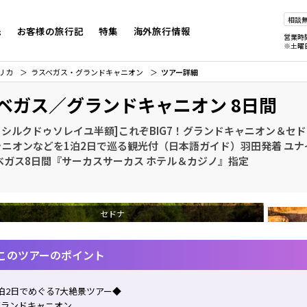
相談
先
お客様の旅行記
特集
海外旅行情報
営業時
※土曜
リカ
ラスベガス・グランドキャニオン
ツアー詳細
ベガス／グランドキャニオン 8日間
0 シルクドゥソレイユ半額]これぞBIG7！グランドキャニオン＆セ
ャニオンなどを1泊2日で巡る観光付（日本語ガイド）羽田発着 ユ
ベガス8日間『サーカスサーカス ホテル＆カジノ』指定
セドナ
このツアーのポイント
泊2日でめぐる7大絶景ツアー◆
グランドキャニオン