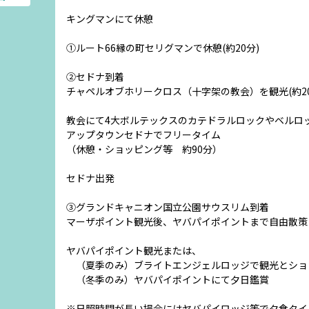
キングマンにて休憩
①ルート66縁の町セリグマンで休憩(約20分)
②セドナ到着
チャペルオブホリークロス（十字架の教会）を観光(約20
教会にて4大ボルテックスのカテドラルロックやベルロ
アップタウンセドナでフリータイム
（休憩・ショッピング等 約90分）
セドナ出発
③グランドキャニオン国立公園サウスリム到着
マーザポイント観光後、ヤバパイポイントまで自由散策
ヤバパイポイント観光または、
（夏季のみ）ブライトエンジェルロッジで観光とショッ
（冬季のみ）ヤバパイポイントにて夕日鑑賞
※日照時間が長い場合にはヤバパイロッジ等で夕食タイ