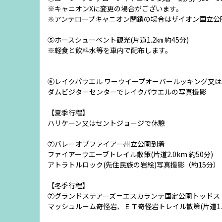
※キャニオンXに変更の場合がございます。
※アンテロープキャニオン閉鎖の場合はザイオン国立公
⑤ホースシューベント観光(片道1.2㎞ 約45分)
※軽食と飲料水等を車内で配布します。
⑥レイクパウエル ワーウイープオーバールッキング又
ダムビジターセンターでレイクパウエルの写真撮影
【夏季行程】
ハリケーン又はセントジョージで休憩
⑦バレーオブファイアー州立公園到着
ファイアーウエーブトレイル散策(片道2.0km 約50分)
アトラトルロック(先住民族の岩絵)写真撮影（約15分）
【冬季行程】
⑦グランドステアーズ＝エスカランテ国定公園トッドス
マッシュルーム奇怪岩、ＥＴ奇怪岩トレイル散策(片道1.2