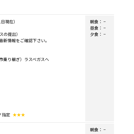
1日現在）
朝食：
−
昼食：
−
スの提出）
夕食：
−
最新情報をご確認下さい。
内都市乗り継ぎ）ラスベガスへ
ノ指定
★★★
朝食：
−