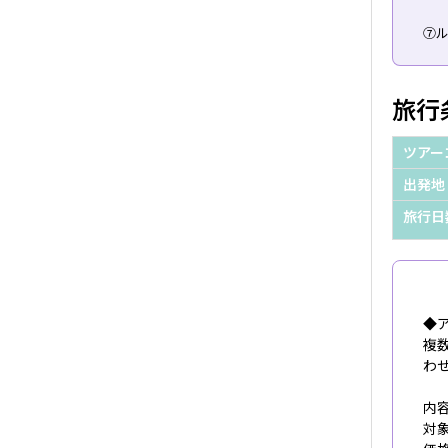
⑦
旅行
ツアー
出発地
旅行日
◆
複
わ
内
対