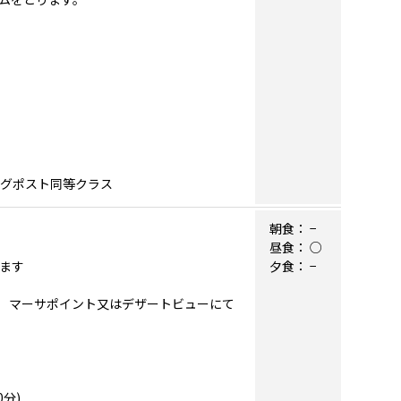
ングポスト同等クラス
朝食：
−
昼食：
○
します
夕食：
−
リム マーサポイント又はデザートビューにて
分)