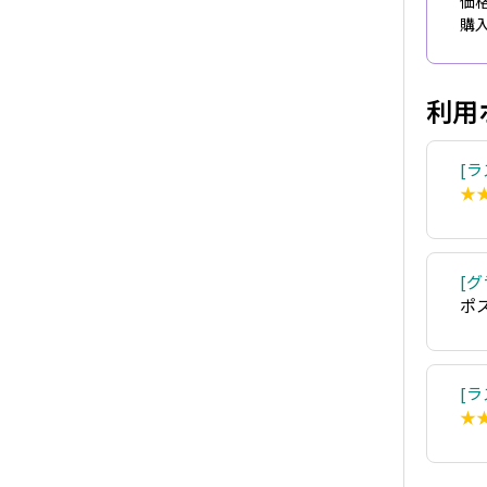
価格
購入
利用
ラ
★
グ
ポ
ラ
★