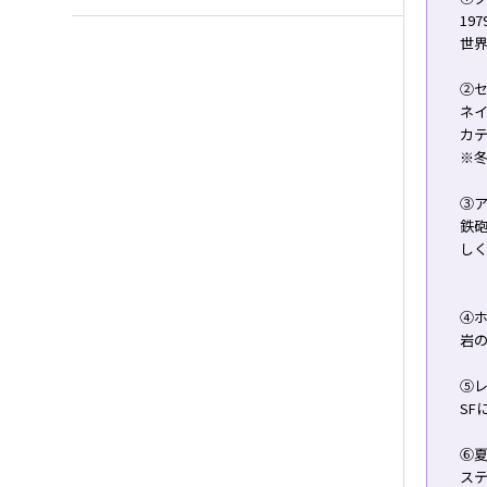
19
世
②
ネ
カ
※
③
鉄
し
➃
岩
⑤
SF
⑥
ス