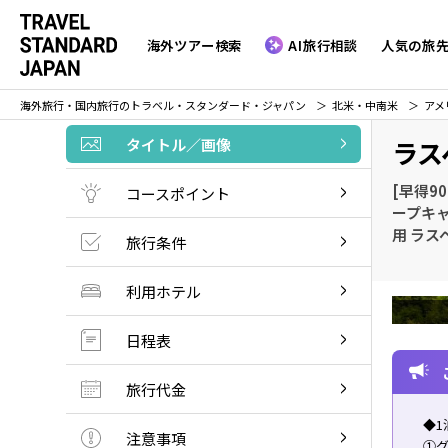
海外ツアー検索
AI旅行相談
人気の旅
海外旅行・国内旅行のトラベル・スタンダード・ジャパン
北米・中南米
アメ
タイトル／画像
ラス
[早得9
コースポイント
ープキ
用 ラス
旅行条件
利用ホテル
日程表
旅行代金
◆1
注意事項
①