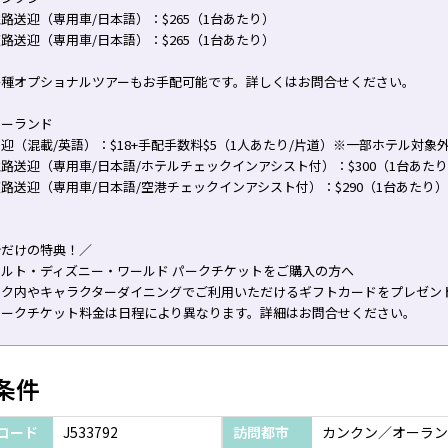
路送迎（専用車/日本語）：$265（1台あたり）
路送迎（専用車/日本語）：$265（1台あたり）
各種オプショナルツアーもお手配可能です。詳しくはお問合せください。
オーランド
迎（混載/英語）：$18+手配手数料$5（1人あたり/片道）※一部ホテル対象
路送迎（専用車/日本語/ホテルチェックインアシスト付）：$300（1台あた
路送迎（専用車/日本語/空港チェックインアシスト付）：$290（1台あたり）
今だけの特典！／
ォルト・ディズニー・ワールド パークチケットをご購入の方へ
ーク内やキャラクターダイニングでご利用いただけるギフトカードをプレゼン
パークチケット料金は日程により異なります。詳細はお問合せください。
条件
コード
J533792
訪問都市
カンクン／オーラン