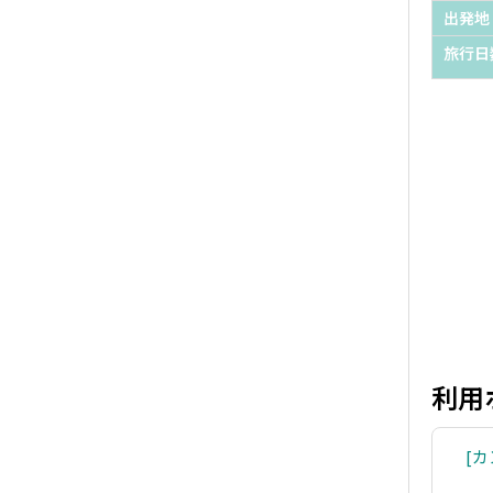
出発地
旅行日
利用
カ