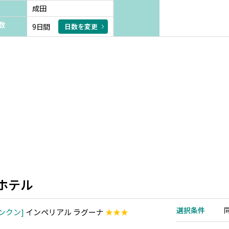
成田
数
9日間
日数を変更
ホテル
選択条件
ンクン
インペリアル ラグーナ
★★★