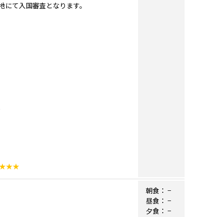
地にて入国審査となります。
★★★
朝食：
−
昼食：
−
夕食：
−