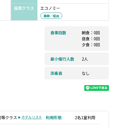
座席クラス
エコノミー
乗継／経由
食事回数
朝食：0回
昼食：0回
夕食：0回
最小催行人数
2人
添乗員
なし
同等クラス
ホテルリスト
利用形態
2名1室利用