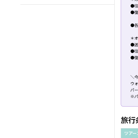
●往
●復
●
＊
●送
●往
●復
＼
ウ
パ
※
旅行
ツアー