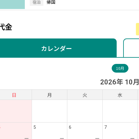
帰国
宿泊
代金
カレンダー
10月
2026年 10
日
月
火
水
4
5
6
7
ー
ー
ー
ー