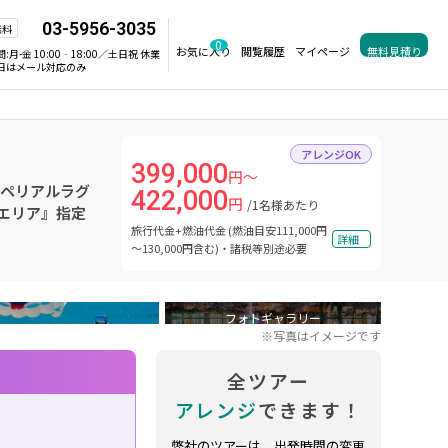
03-5956-3035
無料
0
お気に入り
閲覧履歴
マイページ
無料見積り
間:
月-金 10:00‐18:00／土日祝 休業
日はメール対応のみ
アレンジOK
399,000
円～
ンペリアルラグ
422,000
円
/1名様あたり
 エリア』指定
旅行代金+燃油代金 (燃油目安111,000円
詳細
～130,000円含む)・諸税等別途必要
フォトギャラリー
※写真はイメージです
全ツアー
アレンジ
できます！
弊社のツアーは、出発時間の変更