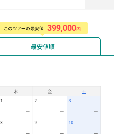
399,000
このツアーの最安値
円
最安値順
月
木
金
土
1
2
3
ー
ー
ー
8
9
10
ー
ー
ー