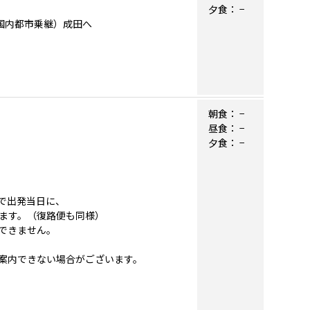
夕食：
−
リカ国内都市乗継）成田へ
朝食：
−
昼食：
−
夕食：
−
で出発当日に、
ます。（復路便も同様）
できません。
案内できない場合がございます。