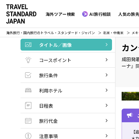
海外ツアー検索
AI旅行相談
人気の旅
海外旅行・国内旅行のトラベル・スタンダード・ジャパン
北米・中南米
メキ
タイトル／画像
カン
成田発着
コースポイント
ーナ』同
旅行条件
利用ホテル
日程表
旅行代金
【
注意事項
＊