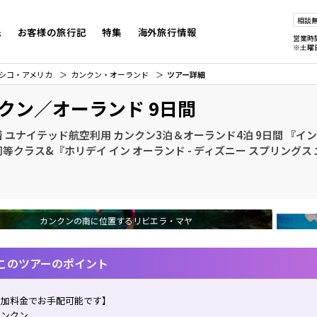
相談
先
お客様の旅行記
特集
海外旅行情報
営業時
※土曜
シコ・アメリカ
カンクン・オーランド
ツアー詳細
クン／オーランド 9日間
 ユナイテッド航空利用 カンクン3泊＆オーランド4泊 9日間 『イ
等クラス&『ホリデイ イン オーランド - ディズニー スプリングス
カンクンの南に位置するリビエラ・マヤ
このツアーのポイント
追加料金でお手配可能です】
カンクン