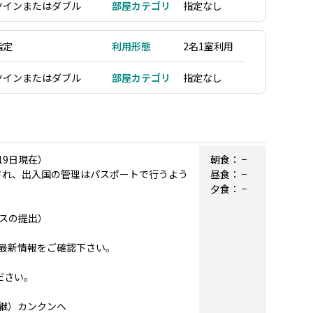
ツインまたはダブル
部屋カテゴリ
指定なし
指定
利用形態
2名1室利用
ツインまたはダブル
部屋カテゴリ
指定なし
19日現在）
朝食：
−
廃止され、出入国の管理はパスポートで行うよう
昼食：
−
夕食：
−
スの提出）
最新情報をご確認下さい。
ださい。
乗継）カンクンへ