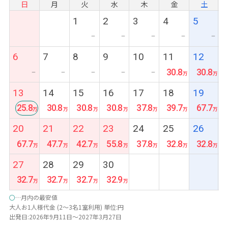
日
月
火
水
木
金
土
1
2
3
4
5
ー
ー
ー
ー
ー
6
7
8
9
10
11
12
30.8
30.8
ー
ー
ー
ー
ー
13
14
15
16
17
18
19
25.8
30.8
30.8
30.8
37.8
39.7
67.7
最
20
21
22
23
24
25
26
安
67.7
47.7
42.7
55.8
37.8
32.8
32.8
27
28
29
30
32.7
32.7
32.7
32.9
○
…月内の最安値
大人お1人様代金 (2～3名1室利用) 単位:円
出発日:2026年9月11日～2027年3月27日