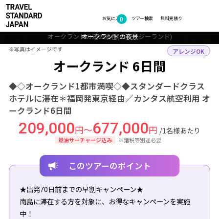
0
フォトギャラリー
お気に入り
ツアー検索
無料見積り
オークランドの港の景色(ニュージーランド)
夕暮れ時のオークランド(ニュージーランド)
オークランド（イメージ）
オークランドの景色
オークランドの夜景
TOP
オセアニア・南太平洋
ニュージーランド
オークランド
ツアー詳
※写真はイメージです
※写真はイメージです
アレンジOK
オークランド 6日間
◆◇オークランド1都市満喫◇◆スタンダードクラス
ホテルに滞在＊福岡発東京経由／カンタス航空利用 オ
ークランド6日間
209,000
677,000
円～
円
/1名様あたり
燃油サーチャージ込み
※諸税等別途必要
このツアーのポイント
★出発70日前までの早割キャンペーン★
南島に滞在する方を対象に、お得なキャンペーンを実施
中！