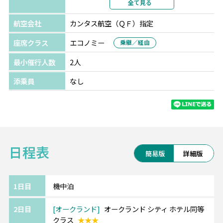
全て見る
●土ボタル鑑賞ツアー：35,000円（1人あたり）
部屋カテゴリ
指定なし
航空会社
カンタス航空（ＱＦ）指定
座席クラス
エコノミー
乗継／経由
最小催行人数
2人
添乗員
なし
日程表
簡易版
詳細版
1日目
機中泊
2日目
オークランド
オークランド シティ ホテル同等
クラス
★★★