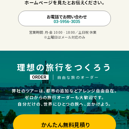
ホームページを見たとお伝えください。
お電話でお問い合わせ
03-5956-3035
営業時間:
月-金 10:00‐18:00／土日祝 休業
※土曜日はメール対応のみ
理想の旅行をつくろう
自由な旅のオーダー
ORDER
弊社のツアーは、都市の追加などアレンジ自由自在。
ゼロからの旅行オーダーも大歓迎です。
自分だけの、世界にひとつの旅へ、出かけよう。
かんたん無料見積り