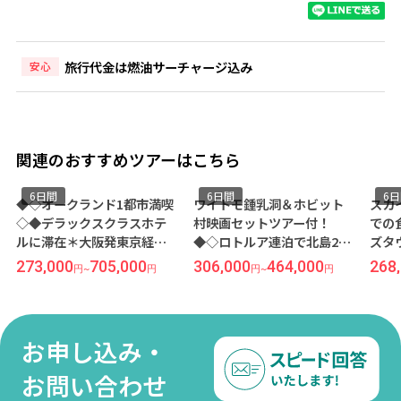
旅行代金は燃油サーチャージ込み
安心
関連のおすすめツアーはこちら
6日間
6日間
6
◆◇オークランド1都市満喫
ワイトモ鍾乳洞＆ホビット
スカ
◇◆デラックスクラスホテ
村映画セットツアー付！
での
ルに滞在＊大阪発東京経由
◆◇ロトルア連泊で北島2都
ズタ
／カンタス航空利用 オーク
市巡り◇◆スタンダードク
ンダ
273,000
705,000
306,000
464,000
268
円
~
円
円
~
円
ランド6日間
ラスホテルに滞在＊成田発
在＊
着／ニュージーランド航空
空利
利用 オークランド2泊＆ロト
間
ルア2泊 6日間
お申し込み・
お問い合わせ