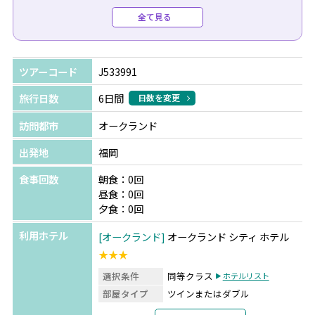
せっかくなら北島だけではなく、南島との周遊はいかがで
全て見る
すか？
＊選べるニュージーランドの特別体験！【A】または
ツアーコード
J533991
【B】お好きな特典を1つプレゼント！
旅行日数
6日間
日数を変更
【A】自然に囲まれたホテルでの朝食（1泊分）
訪問都市
オークランド
「マウントクック」または「テカポ湖」から、いずれか1
ヵ所をお選びいただけます。
出発地
福岡
【B】星空観賞ツアーにご招待（滞在中1回）
食事回数
朝食：0回
「テカポ湖」または「クイーンズタウン」から、いずれか
昼食：0回
1ヵ所をお選びいただけます。
夕食：0回
利用ホテル
オークランド
オークランド シティ ホテル
【追加料金でお手配可能です】
★★★
●オールブラックス・エクスペリエンス入場券（ラグビー
を間近で感じて体験できる施設です）：5,500円（1人あた
選択条件
同等クラス
ホテルリスト
り）
部屋タイプ
ツインまたはダブル
利用形態
2名1室利用